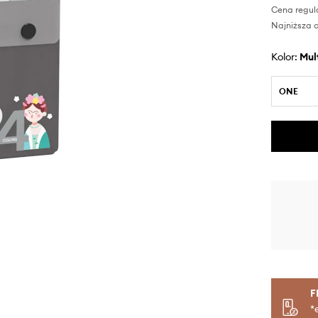
Cena regul
Najniższa c
Kolor:
mu
ONE
F
*