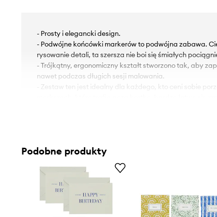
- Prosty i elegancki design.
- Podwójne końcówki markerów to podwójna zabawa. Cie
rysowanie detali, ta szersza nie boi się śmiałych pociągni
- Trójkątny, ergonomiczny kształt stworzono tak, aby z
nawet podczas długich sesji malowania.
- Zestaw ten jest idealny dla każdego, kto ceni sobie po
markerach, które trafią poza kartkę, bardzo łatwo się z
- Całość zapakowana w pudełko, może być świetnym pr
- Wymiary: 11.5 x 7.7 x 17 cm.
Podobne produkty