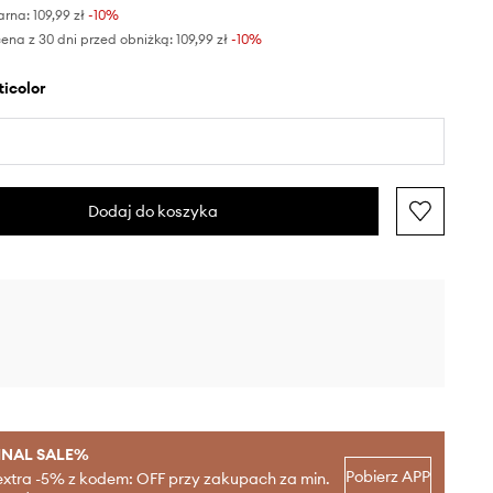
arna:
109,99 zł
-10%
ena z 30 dni przed obniżką:
109,99 zł
 -10%
lticolor
Dodaj do koszyka
INAL SALE%
Pobierz APP
extra -5% z kodem: OFF przy zakupach za min.