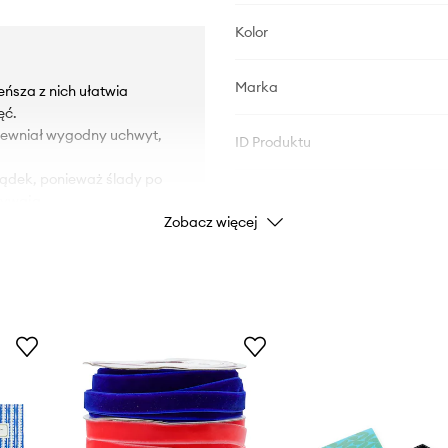
Kolor
Marka
ńsza z nich ułatwia
ęć.
apewniał wygodny uchwyt,
ID Produktu
rządek, ponieważ ślady po
mywają.
Zobacz więcej
ezentem.