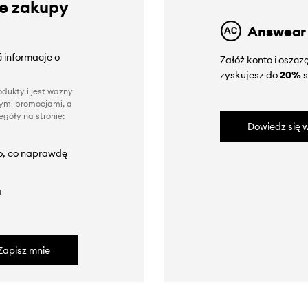
ze zakupy
Answear
 informacje o
Załóż konto i oszc
zyskujesz do
20%
s
dukty i jest ważny
nnymi promocjami, a
góły na stronie:
Dowiedz się w
to, co naprawdę
a
Zapisz mnie