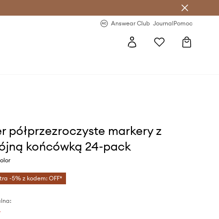
letter >
Regularne nowości >
Answear Club
Journal
Pomoc
r półprzezroczyste markery z
ójną końcówką 24-pack
olor
tra -5% z kodem: OFF*
lna:
ł