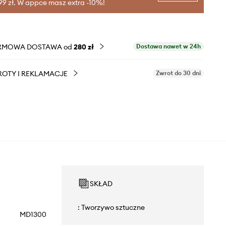
99 zł. W appce masz extra -10%!
RMOWA DOSTAWA od
280 zł
Dostawa nawet w 24h
OTY I REKLAMACJE
Zwrot do 30 dni
SKŁAD
: Tworzywo sztuczne
MD1300