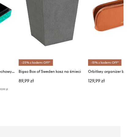
-25% z kodem: OFF*
-15% z kodem: OFF*
Helio Ferretti pudełko do przechowywania 15 x 5 x 10 cm
Bigso Box of Sweden kosz na śmieci
89,99 zł
129,99 zł
9,99 zł