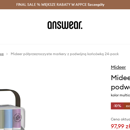
szczędzaj z Answear Club >
FINAL SALE % WIĘKSZE RABATY W APPCE
Dostawa nawet w 24h >
Szczegóły
News
owe
Mideer półprzezroczyste markery z podwójną końcówką 24-pack
Mideer
Midee
podw
kolor multic
-10%
ex
Cena aktua
97,99 z