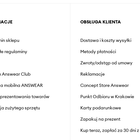
MACJE
OBSŁUGA KLIENTA
in sklepu
Dostawa i koszty wysyłki
łe regulaminy
Metody płatności
Zwroty/odstąp od umowy
 Answear Club
Reklamacje
cja mobilna ANSWEAR
Concept Store Answear
prezentowania towarów
Punkt Odbioru w Krakowie
cja zużytego sprzętu
Karty podarunkowe
Zapakuj na prezent
Kup teraz, zapłać za 30 dni 