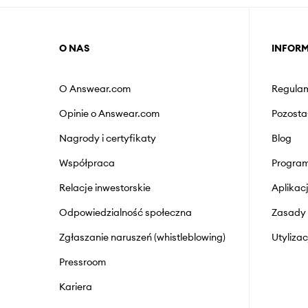
O NAS
INFOR
O Answear.com
Regulam
Opinie o Answear.com
Pozosta
Nagrody i certyfikaty
Blog
Współpraca
Program
Relacje inwestorskie
Aplika
Odpowiedzialność społeczna
Zasady 
Zgłaszanie naruszeń (whistleblowing)
Utyliza
Pressroom
Kariera