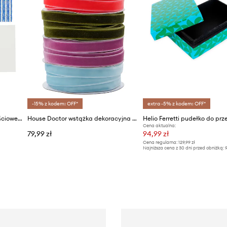
-15% z kodem: OFF*
extra -5% z kodem: OFF*
House Doctor kartki okolicznościowe HDCard 10 x 15 cm 5-pack
House Doctor wstążka dekoracyjna HDVelvet 5 m
Cena aktualna:
79,99 zł
94,99 zł
Cena regularna:
129,99 zł
Najniższa cena z 30 dni przed obniżką:
9