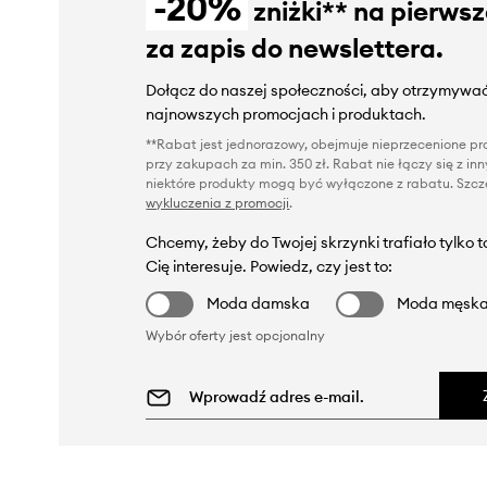
-20%
zniżki** na pierws
za zapis do newslettera.
Dołącz do naszej społeczności, aby otrzymywać
najnowszych promocjach i produktach.
**Rabat jest jednorazowy, obejmuje nieprzecenione pro
przy zakupach za min. 350 zł. Rabat nie łączy się z i
niektóre produkty mogą być wyłączone z rabatu. Szcze
wykluczenia z promocji
.
Chcemy, żeby do Twojej skrzynki trafiało tylko 
Cię interesuje. Powiedz, czy jest to:
Moda damska
Moda męsk
Wybór oferty jest opcjonalny