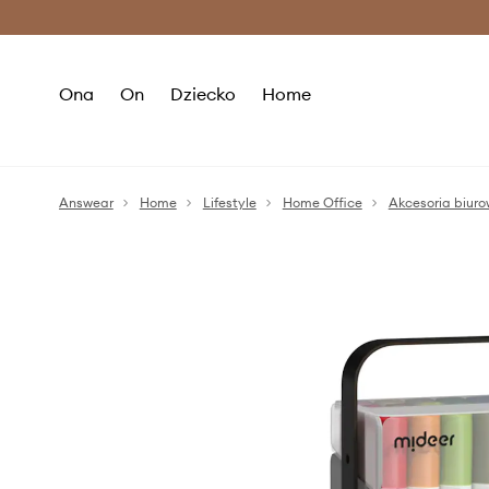
Premium Fashion Benefits >
O
Ona
On
Dziecko
Home
Answear
Home
Lifestyle
Home Office
Akcesoria biur