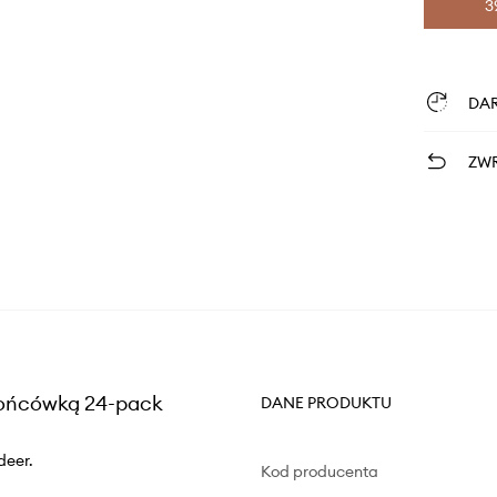
3
DA
ZWR
końcówką 24-pack
DANE PRODUKTU
deer.
Kod producenta