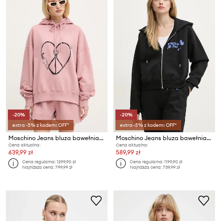
-20%
-20%
extra -5% z kodem: OFF*
extra -5% z kodem: OFF*
Moschino Jeans bluza bawełniana
Moschino Jeans bluza bawełniana
Cena aktualna:
Cena aktualna:
639,99 zł
589,99 zł
Cena regularna:
1299,90 zł
Cena regularna:
1199,90 zł
Najniższa cena:
799,99 zł
Najniższa cena:
739,99 zł