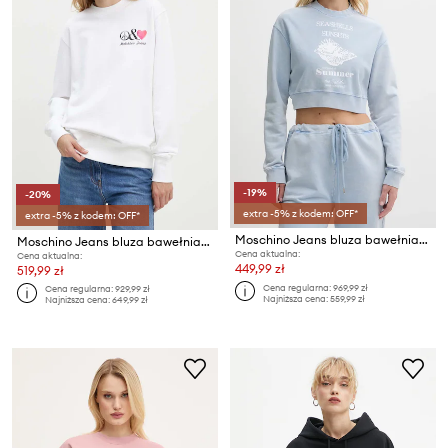
-19%
-20%
extra -5% z kodem: OFF*
extra -5% z kodem: OFF*
Moschino Jeans bluza bawełniana
Moschino Jeans bluza bawełniana
Cena aktualna:
Cena aktualna:
449,99 zł
519,99 zł
Cena regularna:
969,99 zł
Cena regularna:
929,99 zł
Najniższa cena:
559,99 zł
Najniższa cena:
649,99 zł