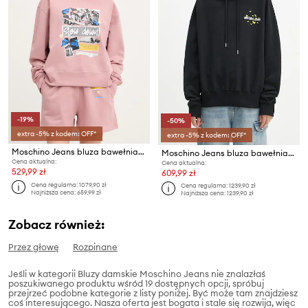
-19%
-50%
extra -5% z kodem: OFF*
extra -5% z kodem: OFF*
Moschino Jeans bluza bawełniana
Moschino Jeans bluza bawełniana
Cena aktualna:
Cena aktualna:
529,99 zł
609,99 zł
Cena regularna:
1079,90 zł
Cena regularna:
1239,90 zł
Najniższa cena:
659,99 zł
Najniższa cena:
1239,90 zł
Zobacz również:
Przez głowę
Rozpinane
Jeśli w kategorii Bluzy damskie Moschino Jeans nie znalazłaś
poszukiwanego produktu wśród 19 dostępnych opcji, spróbuj
przejrzeć podobne kategorie z listy poniżej. Być może tam znajdziesz
coś interesującego. Nasza oferta jest bogata i stale się rozwija, więc