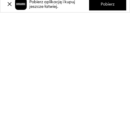
Pobierz aplikację i kupuj
Pobierz
jeszcze łatwiej.
-20%
zniżki** na pierwsze zakupy
za zapis do newslettera.
Dołącz do naszej społeczności, aby otrzymywać informacje o
najnowszych promocjach i produktach.
**Rabat jest jednorazowy, obejmuje nieprzecenione produkty i jest
ważny przy zakupach za min. 350 zł. Rabat nie łączy się z innymi
promocjami, a niektóre produkty mogą być wyłączone z rabatu.
Szczegóły na stronie:
wykluczenia z promocji
.