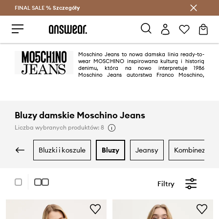
FINAL SALE %
Szczegóły
Oszczędzaj z Answear Club >
Moschino Jeans to nowa damska linia ready-to-
wear MOSCHINO inspirowana kulturą i historią
denimu, która na nowo interpretuje 1986
Moschino Jeans autorstwa Franco Moschino,
założyciela marki. Moschino Jeans look oddaje hołd całej historii denimu:
od tradycyjnych europejskich korzeni do amerykańskiej popkultury i
przypomina, że to odzież robocza, która stała się symbolem buntu i
rewolucji.
Bluzy damskie Moschino Jeans
Liczba wybranych produktów: 8
bluzki i koszule
bluzy
jeansy
kombinezony
Filtry