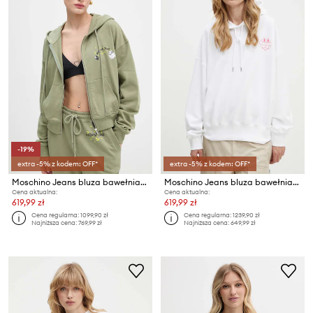
-19%
extra -5% z kodem: OFF*
extra -5% z kodem: OFF*
Moschino Jeans bluza bawełniana dziecięca
Moschino Jeans bluza bawełniana
Cena aktualna:
Cena aktualna:
619,99 zł
619,99 zł
Cena regularna:
1099,90 zł
Cena regularna:
1239,90 zł
Najniższa cena:
769,99 zł
Najniższa cena:
649,99 zł