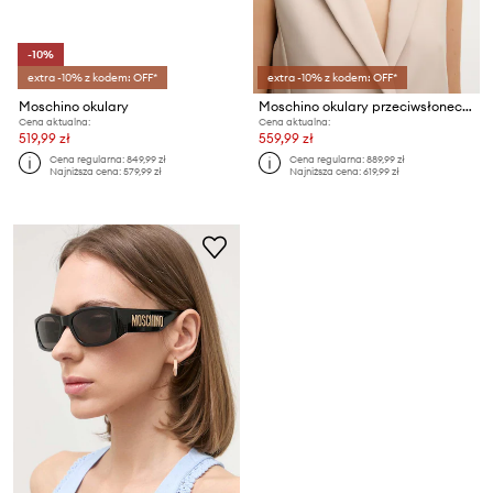
-10%
extra -10% z kodem: OFF*
extra -10% z kodem: OFF*
Moschino okulary
Moschino okulary przeciwsłoneczne
Cena aktualna:
Cena aktualna:
519,99 zł
559,99 zł
Cena regularna:
849,99 zł
Cena regularna:
889,99 zł
Najniższa cena:
579,99 zł
Najniższa cena:
619,99 zł