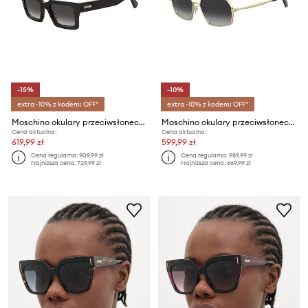
-15%
-10%
extra -10% z kodem: OFF*
extra -10% z kodem: OFF*
Moschino okulary przeciwsłoneczne wayfarer
Moschino okulary przeciwsłoneczne pilotki
Cena aktualna:
Cena aktualna:
619,99 zł
599,99 zł
Cena regularna:
909,99 zł
Cena regularna:
989,99 zł
Najniższa cena:
729,99 zł
Najniższa cena:
669,99 zł