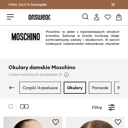
FINAL SALE %
Szczegóły
Oszczędzaj z Answear Club >
Moschino to jeden z najsławniejszych włoskich
brandów. Zasłynął w branży modowej dzięki
kontrowersyjnej odzieży i akcesoriom. W swoich
kolekcjach odzwierciedla nietuzinkowy charakter
założyciela marki - torebki prowokują wyrazistymi wzorami, wśród których
znakiem rozpoznawczym jest serce. Zakochały się w nich takie gwiazdy,
jak Gwyneth Paltrow, Rita Ora czy Madonna.
Okulary damskie Moschino
Liczba wybranych produktów: 21
czapki i kapelusze
okulary
parasole
ręka
Filtry