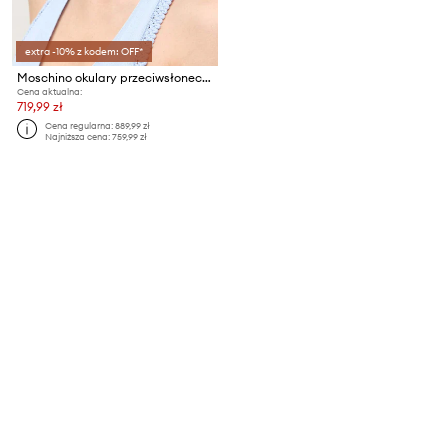
extra -10% z kodem: OFF*
Moschino okulary przeciwsłoneczne
Cena aktualna:
719,99 zł
Cena regularna:
889,99 zł
Najniższa cena:
759,99 zł