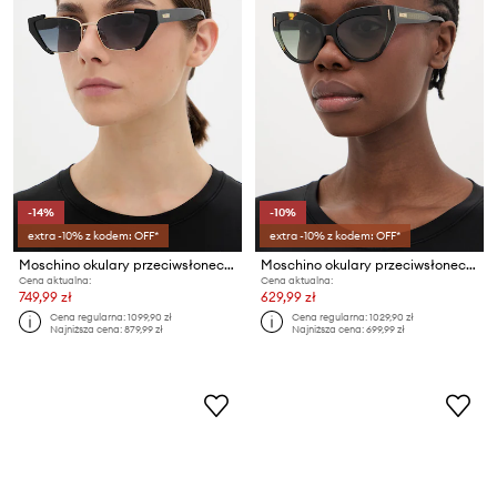
-14%
-10%
extra -10% z kodem: OFF*
extra -10% z kodem: OFF*
Moschino okulary przeciwsłoneczne kocie oczy damskie
Moschino okulary przeciwsłoneczne kocie oczy damskie
Cena aktualna:
Cena aktualna:
749,99 zł
629,99 zł
Cena regularna:
1099,90 zł
Cena regularna:
1029,90 zł
Najniższa cena:
879,99 zł
Najniższa cena:
699,99 zł