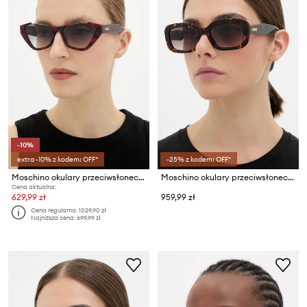
-10%
extra -10% z kodem: OFF*
-25% z kodem: OFF*
Moschino okulary przeciwsłoneczne
Moschino okulary przeciwsłoneczne damskie
Cena aktualna:
629,99 zł
959,99 zł
Cena regularna:
1029,90 zł
Najniższa cena:
699,99 zł