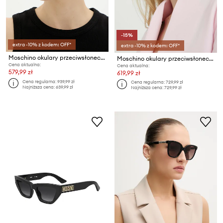
-15%
extra -10% z kodem: OFF*
extra -10% z kodem: OFF*
Moschino okulary przeciwsłoneczne
Moschino okulary przeciwsłoneczne
Cena aktualna:
Cena aktualna:
579,99 zł
619,99 zł
Cena regularna:
939,99 zł
Cena regularna:
729,99 zł
Najniższa cena:
639,99 zł
Najniższa cena:
729,99 zł