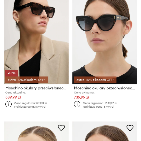
-15%
extra -10% z kodem: OFF*
extra -10% z kodem: OFF*
Moschino okulary przeciwsłoneczne
Moschino okulary przeciwsłoneczne kocie oczy damskie
Cena aktualna:
Cena aktualna:
589,99 zł
739,99 zł
Cena regularna:
869,99 zł
Cena regularna:
1029,90 zł
Najniższa cena:
699,99 zł
Najniższa cena:
819,99 zł