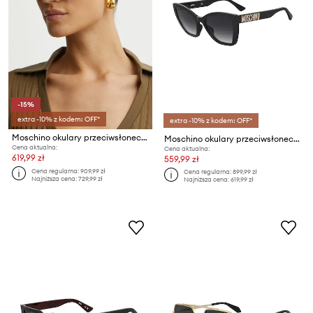
-15%
extra -10% z kodem: OFF*
extra -10% z kodem: OFF*
Moschino okulary przeciwsłoneczne
Moschino okulary przeciwsłoneczne
Cena aktualna:
Cena aktualna:
619,99 zł
559,99 zł
Cena regularna:
909,99 zł
Cena regularna:
899,99 zł
Najniższa cena:
729,99 zł
Najniższa cena:
619,99 zł