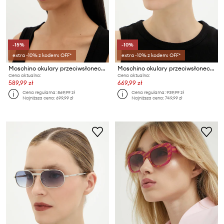
-15%
-10%
extra -10% z kodem: OFF*
extra -10% z kodem: OFF*
Moschino okulary przeciwsłoneczne
Moschino okulary przeciwsłoneczne
Cena aktualna:
Cena aktualna:
589,99 zł
669,99 zł
Cena regularna:
869,99 zł
Cena regularna:
939,99 zł
Najniższa cena:
699,99 zł
Najniższa cena:
749,99 zł