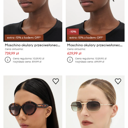
-10%
extra -10% z kodem: OFF*
extra -10% z kodem: OFF*
Moschino okulary przeciwsłoneczne
Moschino okulary przeciwsłoneczne
Cena aktualna:
Cena aktualna:
739,99 zł
629,99 zł
Cena regularna:
1029,90 zł
Cena regularna:
1029,90 zł
Najniższa cena:
819,99 zł
Najniższa cena:
699,99 zł