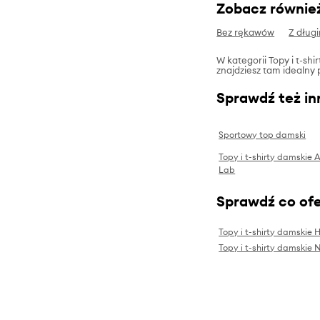
Zobacz równie
Bez rękawów
Z dług
W kategorii Topy i t-shi
znajdziesz tam idealny 
Sprawdź też in
Sportowy top damski
Topy i t-shirty damskie
Lab
Sprawdź co ofe
Topy i t-shirty damskie 
Topy i t-shirty damskie 