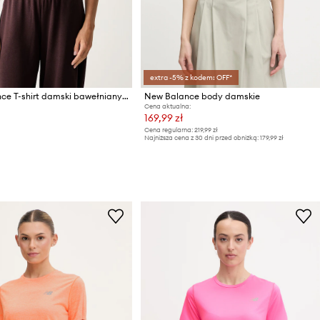
extra -5% z kodem: OFF*
New Balance T-shirt damski bawełniany z elastanem
New Balance body damskie
Cena aktualna:
169,99 zł
Cena regularna:
219,99 zł
Najniższa cena z 30 dni przed obniżką:
179,99 zł