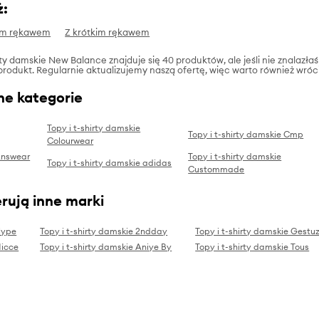
ż:
im rękawem
Z krótkim rękawem
rty damskie New Balance znajduje się 40 produktów, ale jeśli nie znalazłaś
produkt. Regularnie aktualizujemy naszą ofertę, więc warto również wróc
ne kategorie
Topy i t-shirty damskie
Topy i t-shirty damskie Cmp
Colourwear
 Answear
Topy i t-shirty damskie
Topy i t-shirty damskie adidas
Custommade
rują inne marki
Hype
Topy i t-shirty damskie 2ndday
Topy i t-shirty damskie Gestu
Nicce
Topy i t-shirty damskie Aniye By
Topy i t-shirty damskie Tous