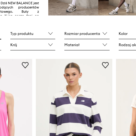
y. Dziś NEW BALANCE jest
dących producentów
rtowego. Buty z
zną N-ką noszą fani na
 oraz gwiazdy sportu,
mody. Szczególną
ieszą się:
New Balance
ce 530
czy
New Balance
Typ produktu
Rozmiar producenta
Kolor
Krój
Materiał
Rodzaj ak