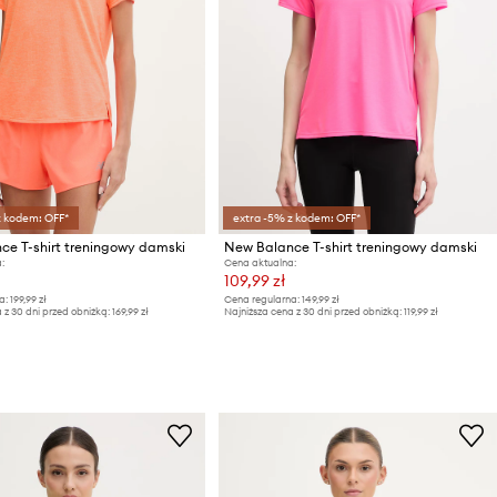
z kodem: OFF*
extra -5% z kodem: OFF*
ce T-shirt treningowy damski
New Balance T-shirt treningowy damski
:
Cena aktualna:
109,99 zł
a:
199,99 zł
Cena regularna:
149,99 zł
 z 30 dni przed obniżką:
169,99 zł
Najniższa cena z 30 dni przed obniżką:
119,99 zł