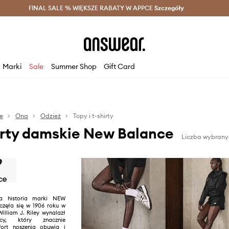
szczędzaj z Answear Club >
FINAL SALE % WIĘKSZE RABATY W APPCE
Dostawa nawet w 24h >
Szczegóły
News
Marki
Sale
Summer Shop
Gift Card
e
Ona
Odzież
Topy i t-shirty
hirty damskie New Balance
Liczba wybrany
ia historia marki NEW
zęła się w 1906 roku w
William J. Riley wynalazł
ący, który znacznie
ort noszenia obuwia i