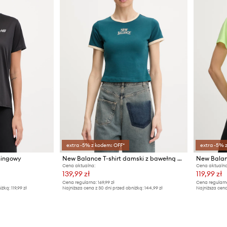
extra -5% z kodem: OFF*
extra -5% 
ningowy
New Balance T-shirt damski z bawełną Heritage Ringer
New Balan
Cena aktualna:
Cena aktualna
139,99 zł
119,99 zł
Cena regularna:
169,99 zł
Cena regularn
iżką:
119,99 zł
Najniższa cena z 30 dni przed obniżką:
144,99 zł
Najniższa cena