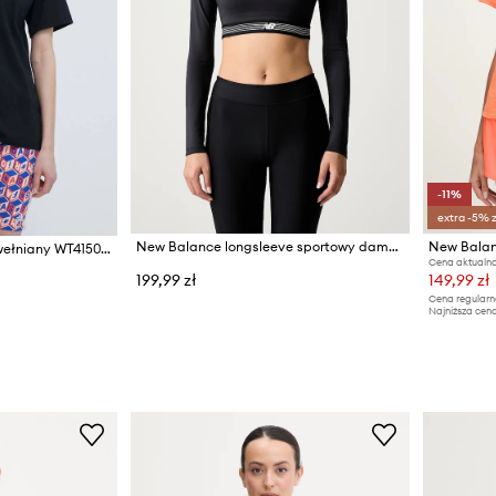
-11%
extra -5% 
New Balance longsleeve sportowy damski
New Balan
New Balance t-shirt bawełniany WT41501BK
Cena aktualna
199,99 zł
149,99 zł
Cena regularn
Najniższa cena