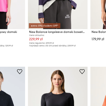
extra -5% z kodem: OFF*
ngowy damski
New Balance longsleeve damski bawełniany Rugby
Cena aktualna:
229,99 zł
179,99 zł
Cena regularna:
299,99 zł
iżką:
129,99 zł
Najniższa cena z 30 dni przed obniżką:
239,99 zł