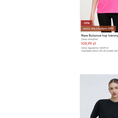
-15%
extra -5% z kodem: OFF*
New Balance top treni
Cena aktualna:
109,99 zł
Cena regularna:
129,99 zł
Najniższa cena z 30 dni przed obn