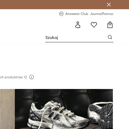
letter >
Regularne nowości >
Answear Club
Journal
Pomoc
ch produktów: 12