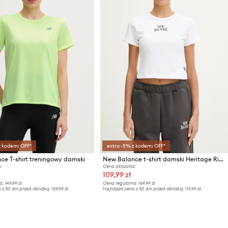
z kodem: OFF*
extra -5% z kodem: OFF*
ce T-shirt treningowy damski
New Balance t-shirt damski Heritage Ringer
:
Cena aktualna:
109,99 zł
a:
149,99 zł
Cena regularna:
169,99 zł
 z 30 dni przed obniżką:
129,99 zł
Najniższa cena z 30 dni przed obniżką:
119,99 zł