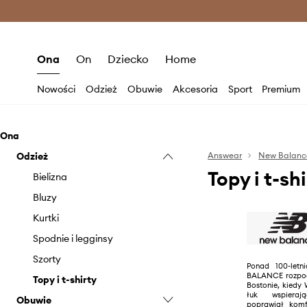
Premium Fashion Benefits >
O
Ona
On
Dziecko
Home
Nowości
Odzież
Obuwie
Akcesoria
Sport
Premium
Ona
Odzież
Answear
New Balanc
Topy i t-s
Bielizna
Bluzy
Kurtki
Spodnie i legginsy
Szorty
Ponad 100-letn
BALANCE rozpoc
Topy i t-shirty
Bostonie, kiedy 
łuk wspieraj
Obuwie
poprawiał komf