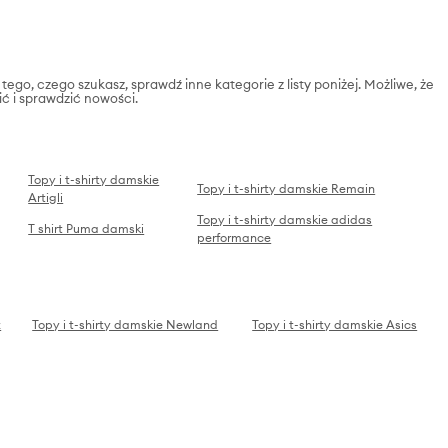
 tego, czego szukasz, sprawdź inne kategorie z listy poniżej. Możliwe, że
ić i sprawdzić nowości.
Topy i t-shirty damskie
Topy i t-shirty damskie Remain
Artigli
Topy i t-shirty damskie adidas
T shirt Puma damski
performance
z
Topy i t-shirty damskie Newland
Topy i t-shirty damskie Asics