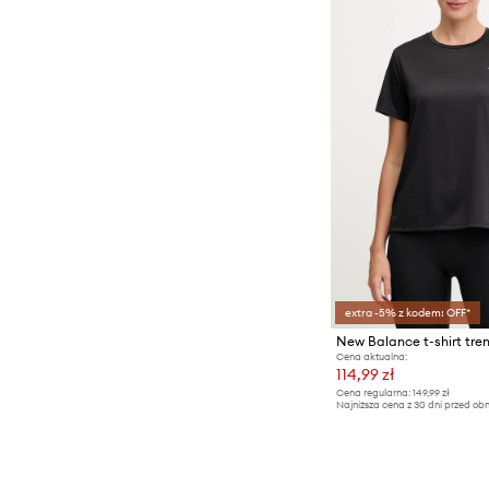
extra -5% z kodem: OFF*
New Balance t-shirt tre
Cena aktualna:
114,99 zł
Cena regularna:
149,99 zł
Najniższa cena z 30 dni przed obn