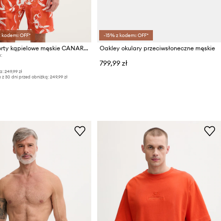
z kodem: OFF*
-15% z kodem: OFF*
Oakley szorty kąpielowe męskie CANARY PALMS
Oakley okulary przeciwsłoneczne męskie
:
799,99 zł
a:
249,99 zł
 z 30 dni przed obniżką:
249,99 zł