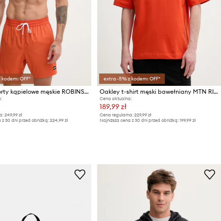
z kodem: OFF*
extra -5% z kodem: OFF*
Oakley szorty kąpielowe męskie ROBINSON
Oakley t-shirt męski bawełniany MTN RIDGE
:
Cena aktualna:
189,99 zł
a:
249,99 zł
Cena regularna:
229,99 zł
 z 30 dni przed obniżką:
224,99 zł
Najniższa cena z 30 dni przed obniżką:
199,99 zł