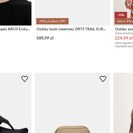
-10%
-15% z kodem: OFF*
extra -5% 
Oakley kask rowerowy męski ARO3 Endurance
Oakley kask rowerowy DRT3 TRAIL EUROPE
Cena aktualna
589,99 zł
224,99 zł
Cena regularn
Najniższa cena