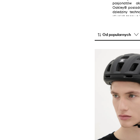
pasjonatów ak
Plecaki
Oakley® posiad
dziedziny techno
Sprzęt sportowy
również znany z 
produkcji soc
Torby i walizki
PRIZM™, które 
uwidaczniają sz
okularów jak H
Od popularnych
stało się kulto
ceniony produce
akcesoriów oferu
kobiet i mężczyz
stylem życia, p
zajmują się ni
stworzona dla w
sportowców, k
innowacyjność
produkty Oakley