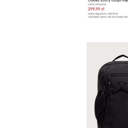
Cena aktualna:
299,99 zł
Cena regularna:
359,99 zł
Najniższa cena z 30 dni przed obn