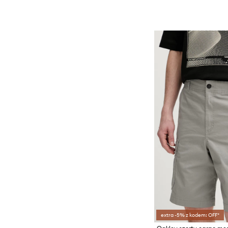
extra -5% z kodem: OFF*