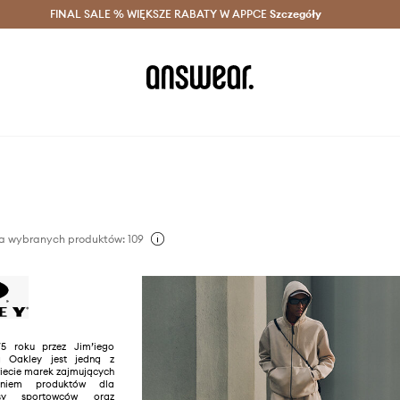
szczędzaj z Answear Club >
FINAL SALE % WIĘKSZE RABATY W APPCE
Dostawa nawet w 24h >
Szczegóły
News
a wybranych produktów: 109
5 roku przez Jim’iego
a Oakley jest jedną z
iecie marek zajmujących
aniem produktów dla
asy sportowców oraz