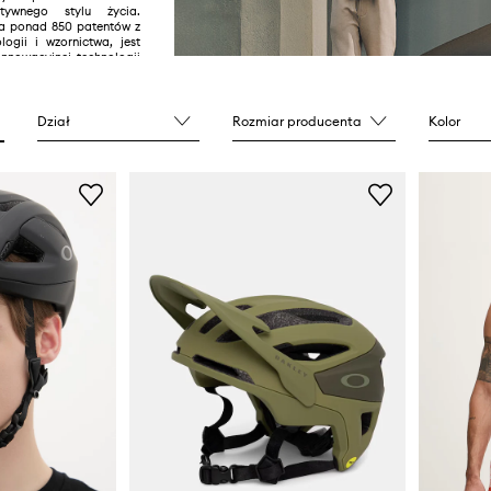
tywnego stylu życia.
a ponad 850 patentów z
logii i wzornictwa, jest
innowacyjnej technologii
zewek, w tym soczewek
podkręcają kontrast i
czegóły. Wiele kolekcji
olbrook czy Frogskins
Dział
Rozmiar producenta
Kolor
wymi modelami. Oakley to
nt odzieży sportowej i
jący linie produktów dla
n dla których sport jest
asją, wypoczynkiem lub
m wyczynowo. To marka
szystkich największych
tórzy inspirują jej
, testują i używają
® w drodze na podium.