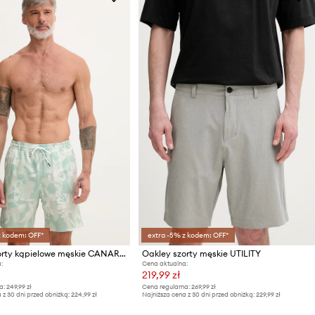
z kodem: OFF*
extra -5% z kodem: OFF*
Oakley szorty kąpielowe męskie CANARY PALMS
Oakley szorty męskie UTILITY
:
Cena aktualna:
219,99 zł
a:
249,99 zł
Cena regularna:
269,99 zł
 z 30 dni przed obniżką:
224,99 zł
Najniższa cena z 30 dni przed obniżką:
229,99 zł