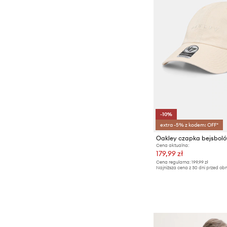
-10%
extra -5% z kodem: OFF*
Cena aktualna:
179,99 zł
Cena regularna:
199,99 zł
Najniższa cena z 30 dni przed obn