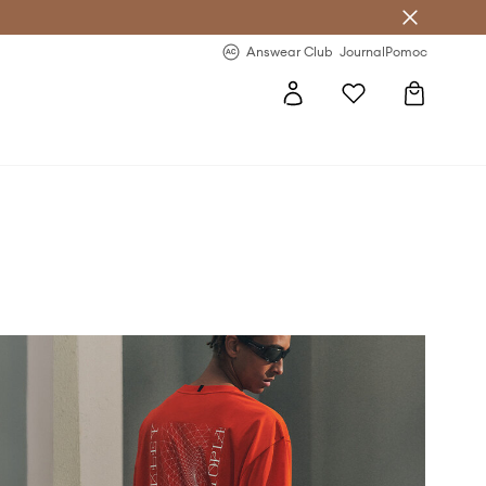
letter >
Regularne nowości >
Answear Club
Journal
Pomoc