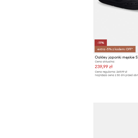
-11%
extra -5% z kodem: OFF*
Oakley japonki męskie 
Cena aktualna:
239,99 zł
Cena regularna:
269,99 zł
Najniższa cena z 30 dni przed obn