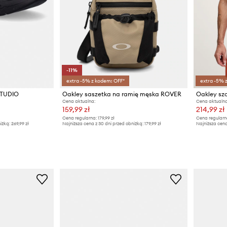
-11%
extra -5% z kodem: OFF*
extra -5% 
STUDIO
Oakley saszetka na ramię męska ROVER
Cena aktualna:
Cena aktualna
159,99 zł
214,99 zł
Cena regularna:
179,99 zł
Cena regularn
iżką:
269,99 zł
Najniższa cena z 30 dni przed obniżką:
179,99 zł
Najniższa cena