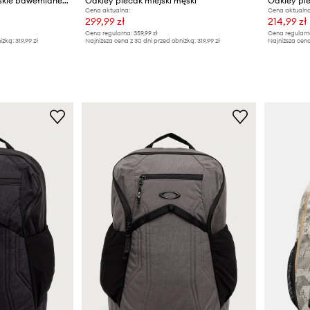
Oakley szorty cargo męskie bawełniane z elastanem
Oakley plecak miejski męski
Oakley pl
Cena aktualna:
Cena aktualna
299,99 zł
214,99 zł
Cena regularna:
359,99 zł
Cena regularn
iżką:
319,99 zł
Najniższa cena z 30 dni przed obniżką:
319,99 zł
Najniższa cena