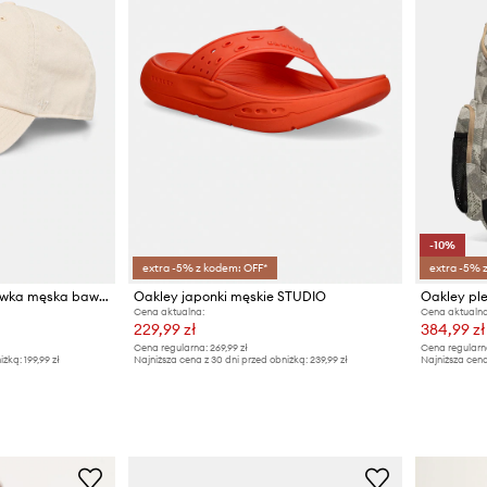
-10%
extra -5% z kodem: OFF*
extra -5% 
Oakley czapka bejsbolówka męska bawełniana
Oakley japonki męskie STUDIO
Oakley pl
Cena aktualna:
Cena aktualna
229,99 zł
384,99 zł
Cena regularna:
269,99 zł
Cena regularn
iżką:
199,99 zł
Najniższa cena z 30 dni przed obniżką:
239,99 zł
Najniższa cen