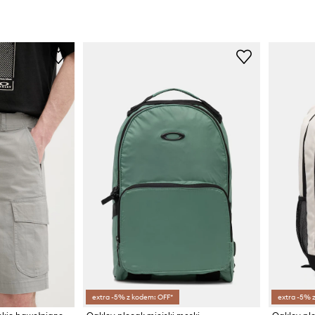
extra -5% z kodem: OFF*
extra -5% 