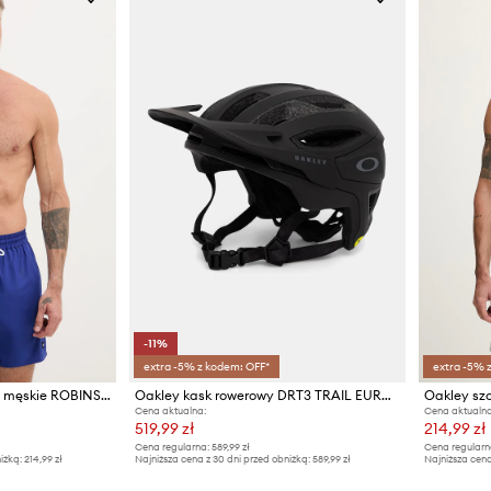
-11%
extra -5% z kodem: OFF*
extra -5% 
Oakley szorty kąpielowe męskie ROBINSON
Oakley kask rowerowy DRT3 TRAIL EUROPE
Cena aktualna:
Cena aktualna
519,99 zł
214,99 zł
Cena regularna:
589,99 zł
Cena regularn
iżką:
214,99 zł
Najniższa cena z 30 dni przed obniżką:
589,99 zł
Najniższa cena