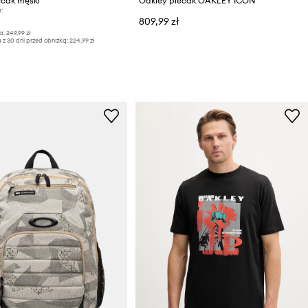
ecak męski
Oakley plecak OAKLEY ICON
:
809,99 zł
a:
249,99 zł
 z 30 dni przed obniżką:
224,99 zł