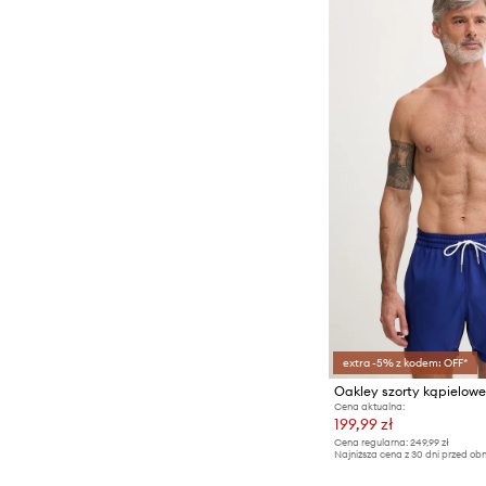
extra -5% z kodem: OFF*
Cena aktualna:
199,99 zł
Cena regularna:
249,99 zł
Najniższa cena z 30 dni przed obn