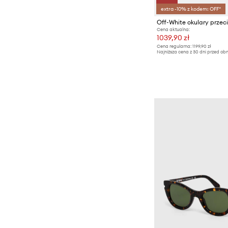
extra -10% z kodem: OFF*
Off-White okulary prze
Cena aktualna:
1039,90 zł
Cena regularna:
1199,90 zł
Najniższa cena z 30 dni przed obn