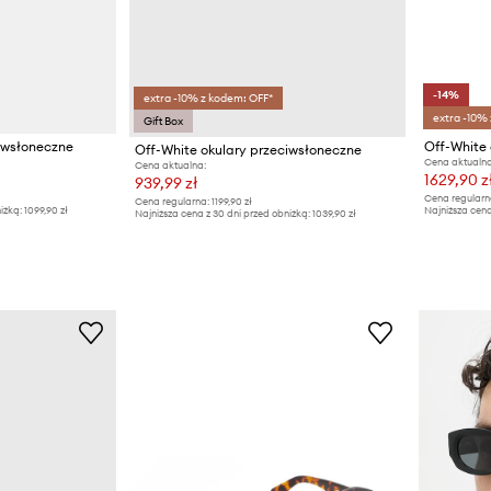
-14%
extra -10% z kodem: OFF*
extra -10%
Gift Box
ciwsłoneczne
Off-White 
Off-White okulary przeciwsłoneczne
Cena aktualna
Cena aktualna:
1629,90 z
939,99 zł
Cena regularn
Cena regularna:
1199,90 zł
iżką:
1099,90 zł
Najniższa cena
Najniższa cena z 30 dni przed obniżką:
1039,90 zł