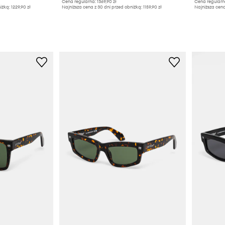
Cena regularna:
1369,90 zł
Cena regularn
iżką:
1229,90 zł
Najniższa cena z 30 dni przed obniżką:
1159,90 zł
Najniższa cena