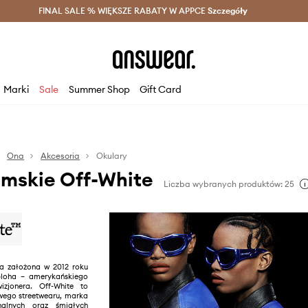
szczędzaj z Answear Club >
FINAL SALE % WIĘKSZE RABATY W APPCE
Dostawa nawet w 24h >
Szczegóły
News
Marki
Sale
Summer Shop
Gift Card
Ona
Akcesoria
Okulary
amskie Off-White
Liczba wybranych produktów: 25
ła założona w 2012 roku
bloha – amerykańskiego
izjonera. Off-White to
wego streetwearu, marka
nalnych oraz śmiałych