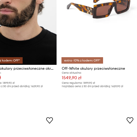
 z kodem: OFF*
extra -10% z kodem: OFF*
Off-White okulary przeciwsłoneczne okrągłe
Off-White okulary przeciwsłoneczne
:
Cena aktualna:
ł
1549,90 zł
a:
1899,90 zł
Cena regularna:
1899,90 zł
 z 30 dni przed obniżką:
1629,90 zł
Najniższa cena z 30 dni przed obniżką:
1629,90 zł