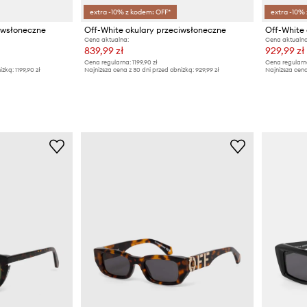
extra -10% z kodem: OFF*
extra -10%
ciwsłoneczne
Off-White okulary przeciwsłoneczne
Off-White 
Cena aktualna:
Cena aktualna
839,99 zł
929,99 zł
Cena regularna:
1199,90 zł
Cena regularn
iżką:
1199,90 zł
Najniższa cena z 30 dni przed obniżką:
929,99 zł
Najniższa cena