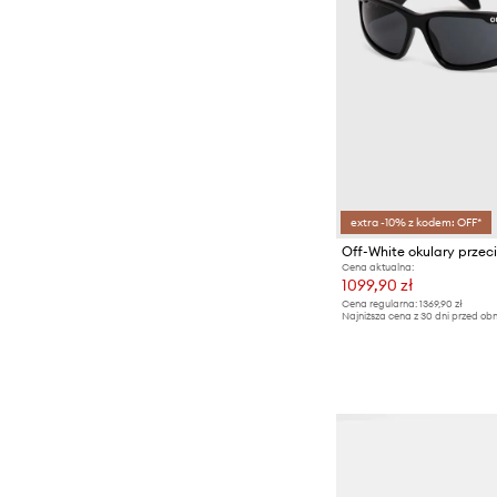
extra -10% z kodem: OFF*
Off-White okulary prze
Cena aktualna:
1099,90 zł
Cena regularna:
1369,90 zł
Najniższa cena z 30 dni przed obn