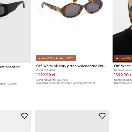
extra -10% z kodem: OFF*
extra -10%
Off-White okulary przeciwsłoneczne okrągłe
ciwsłoneczne
Cena aktualna:
Cena aktualna
1099,90 zł
1549,90 z
Cena regularna:
1369,90 zł
Cena regularn
Najniższa cena z 30 dni przed obniżką:
1159,90 zł
Najniższa cena
iżką:
1169,90 zł