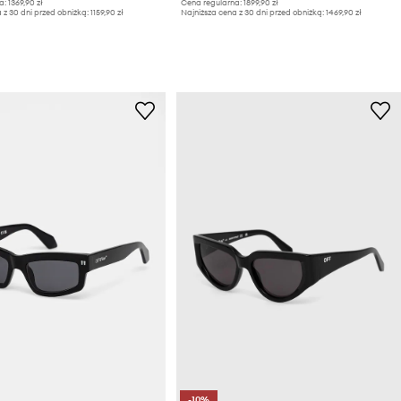
a:
1369,90 zł
Cena regularna:
1899,90 zł
 z 30 dni przed obniżką:
1159,90 zł
Najniższa cena z 30 dni przed obniżką:
1469,90 zł
-10%