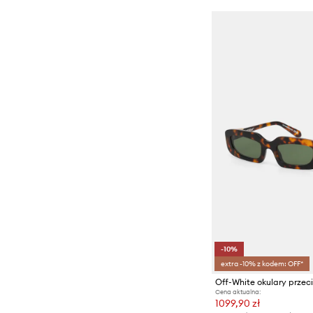
-10%
extra -10% z kodem: OFF*
Off-White okulary prze
Cena aktualna:
1099,90 zł