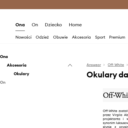
Premium Fashion Benefits >
O
Ona
On
Dziecko
Home
Nowości
Odzież
Obuwie
Akcesoria
Sport
Premium
Ona
Akcesoria
Answear
Off-White
Okulary d
Okulary
On
Akcesoria
Okulary
Off-White zosta
przez Virgila A
projektanta i w
synonim luksuso
słynie z orygi