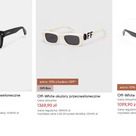
extra -10% z kodem: OFF*
extra -10%
Gift Box
ciwsłoneczne
Off-White okulary przeciwsłoneczne
Cena aktualna
Cena aktualna:
1099,90 z
1369,90 zł
Cena regularn
Cena regularna:
1899,90 zł
iżką:
1039,90 zł
Najniższa cena
Najniższa cena z 30 dni przed obniżką:
1519,90 zł