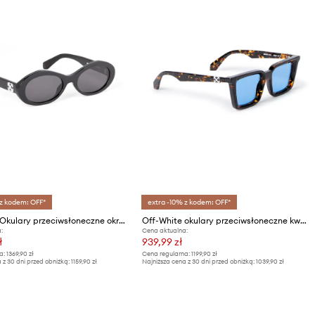
 z kodem: OFF*
extra -10% z kodem: OFF*
Off-White Okulary przeciwsłoneczne okrągłe
Off-White okulary przeciwsłoneczne kwadratowe
:
Cena aktualna:
ł
939,99 zł
a:
1369,90 zł
Cena regularna:
1199,90 zł
 z 30 dni przed obniżką:
1159,90 zł
Najniższa cena z 30 dni przed obniżką:
1039,90 zł