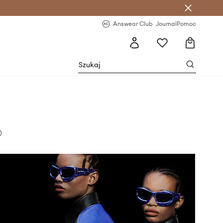
letter >
Regularne nowości >
Answear Club
Journal
Pomoc