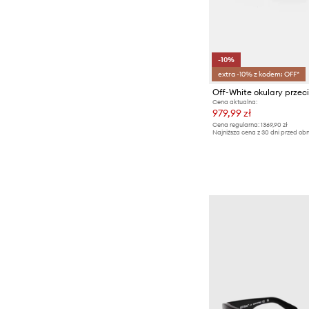
-10%
extra -10% z kodem: OFF*
Off-White okulary prze
Cena aktualna:
979,99 zł
Cena regularna:
1369,90 zł
Najniższa cena z 30 dni przed obn