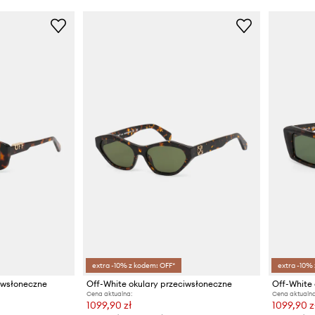
extra -10% z kodem: OFF*
extra -10%
ciwsłoneczne
Off-White okulary przeciwsłoneczne
Off-White 
Cena aktualna:
Cena aktualna
1099,90 zł
1099,90 z