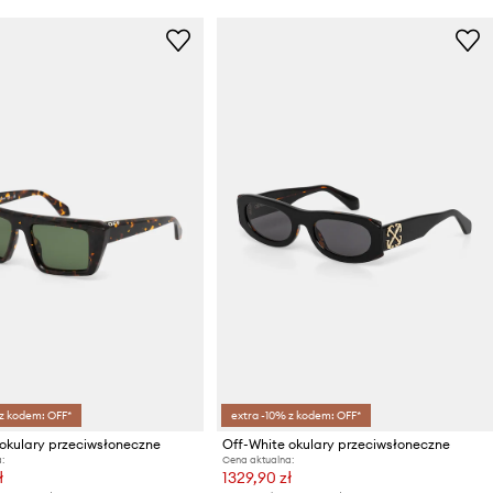
 z kodem: OFF*
extra -10% z kodem: OFF*
okulary przeciwsłoneczne
Off-White okulary przeciwsłoneczne
:
Cena aktualna:
ł
1329,90 zł