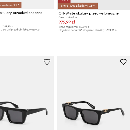
 z kodem: OFF*
extra -10% z kodem: OFF*
okulary przeciwsłoneczne
Off-White okulary przeciwsłoneczne
:
Cena aktualna:
979,99 zł
a:
1199,90 zł
Cena regularna:
1369,90 zł
 z 30 dni przed obniżką:
979,99 zł
Najniższa cena z 30 dni przed obniżką:
1099,90 zł