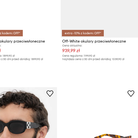
 z kodem: OFF*
extra -10% z kodem: OFF*
okulary przeciwsłoneczne
Off-White okulary przeciwsłoneczne
:
Cena aktualna:
ł
939,99 zł
a:
1899,90 zł
Cena regularna:
1199,90 zł
 z 30 dni przed obniżką:
1899,90 zł
Najniższa cena z 30 dni przed obniżką:
1039,90 zł