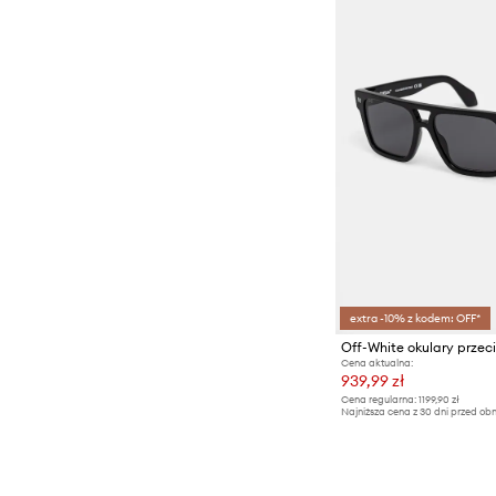
extra -10% z kodem: OFF*
Off-White okulary prze
Cena aktualna:
939,99 zł
Cena regularna:
1199,90 zł
Najniższa cena z 30 dni przed obn