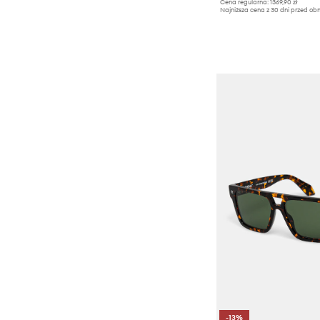
Cena regularna:
1369,90 zł
Najniższa cena z 30 dni przed obn
-13%