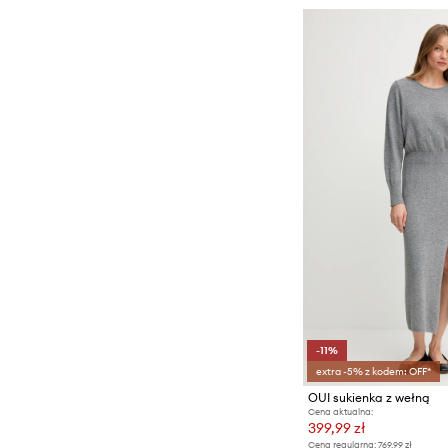
-11%
extra -5% z kodem: OFF*
OUI sukienka z wełną
Cena aktualna:
399,99 zł
Cena regularna:
769,99 zł