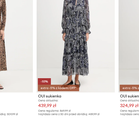
-10%
extra -5% z kodem: OFF*
extra -5% 
OUI sukienka
OUI sukie
Cena aktualna:
Cena aktualna
439,99 zł
324,99 zł
Cena regularna:
869,99 zł
Cena regularn
iżką:
309,99 zł
Najniższa cena z 30 dni przed obniżką:
489,99 zł
Najniższa cena