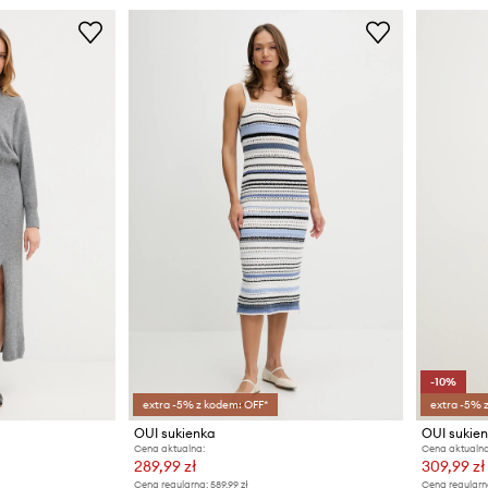
-10%
extra -5% z kodem: OFF*
extra -5% 
OUI sukienka
OUI sukie
Cena aktualna:
Cena aktualna
289,99 zł
309,99 zł
Cena regularna:
589,99 zł
Cena regularn