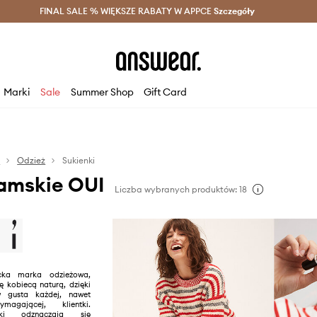
szczędzaj z Answear Club >
FINAL SALE % WIĘKSZE RABATY W APPCE
Dostawa nawet w 24h >
Szczegóły
News
Marki
Sale
Summer Shop
Gift Card
a
Odzież
Sukienki
damskie OUI
Liczba wybranych produktów: 18
cka marka odzieżowa,
ię kobiecą naturą, dzięki
w gusta każdej, nawet
ymagającej, klientki.
ki odznaczają się