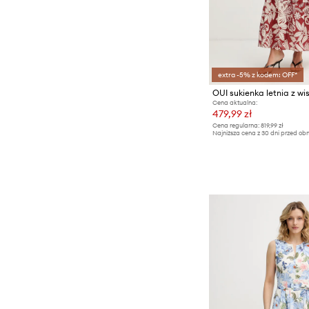
extra -5% z kodem: OFF*
OUI sukienka letnia z wi
Cena aktualna:
479,99 zł
Cena regularna:
819,99 zł
Najniższa cena z 30 dni przed obn