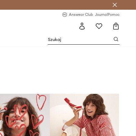
letter >
Regularne nowości >
Answear Club
Journal
Pomoc