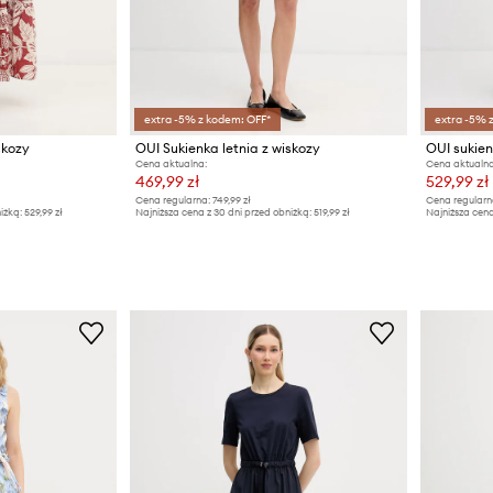
extra -5% z kodem: OFF*
extra -5% 
skozy
OUI Sukienka letnia z wiskozy
OUI sukie
Cena aktualna:
Cena aktualna
469,99 zł
529,99 zł
Cena regularna:
749,99 zł
Cena regularn
iżką:
529,99 zł
Najniższa cena z 30 dni przed obniżką:
519,99 zł
Najniższa cena