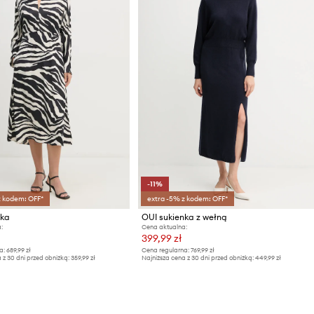
-11%
z kodem: OFF*
extra -5% z kodem: OFF*
nka
OUI sukienka z wełną
:
Cena aktualna:
399,99 zł
a:
689,99 zł
Cena regularna:
769,99 zł
 z 30 dni przed obniżką:
359,99 zł
Najniższa cena z 30 dni przed obniżką:
449,99 zł