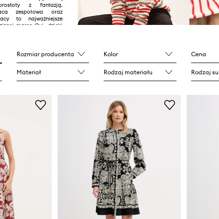
rostoty z fantazją.
raca zespołowa oraz
cy to najważniejsze
zinnej marce Oui, dzięki
oleniowa firma od lat
y na rynku modowym.
j ofercie ma przede
dne fasony z dbałością
Rozmiar producenta
Kolor
Cena
 szczegóły. Oui swój
uje głównie do kobiet,
Materiał
Rodzaj materiału
Rodzaj su
obie wyrazistość oraz
cje brandu łączą w sobie
ty oraz materiały, dzięki
worzy spójną harmonię
ą ekstrawagancją, a
.