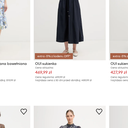
extra -5% z kodem: OFF*
extra -5% 
wana bawełniana
OUI sukienka
OUI sukie
Cena aktualna:
Cena aktualna
469,99 zł
427,99 zł
Cena regularna:
699,99 zł
Cena regularn
iżką:
519,99 zł
Najniższa cena z 30 dni przed obniżką:
489,99 zł
Najniższa cena