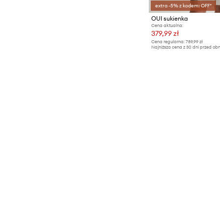
extra -5% z kodem: OFF*
OUI sukienka
Cena aktualna:
379,99 zł
Cena regularna:
789,99 zł
Najniższa cena z 30 dni przed obn