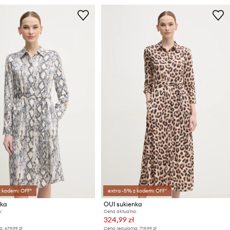
z kodem: OFF*
extra -5% z kodem: OFF*
nka
OUI sukienka
:
Cena aktualna:
324,99 zł
a:
679,99 zł
Cena regularna:
719,99 zł