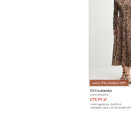
extra -5% z kodem: OFF*
OUI sukienka
Cena aktualna:
279,99 zł
Cena regularna:
549,99 zł
Najniższa cena z 30 dni przed obn