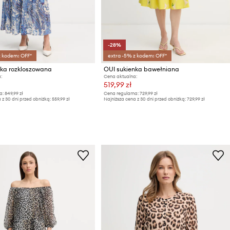
-28%
z kodem: OFF*
extra -5% z kodem: OFF*
nka rozkloszowana
OUI sukienka bawełniana
:
Cena aktualna:
519,99 zł
a:
849,99 zł
Cena regularna:
729,99 zł
 z 30 dni przed obniżką:
559,99 zł
Najniższa cena z 30 dni przed obniżką:
729,99 zł