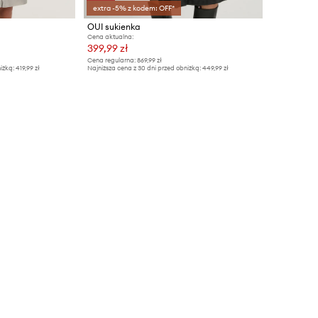
extra -5% z kodem: OFF*
OUI sukienka
Cena aktualna:
399,99 zł
Cena regularna:
869,99 zł
iżką:
419,99 zł
Najniższa cena z 30 dni przed obniżką:
449,99 zł