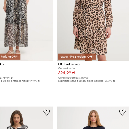
z kodem: OFF*
extra -5% z kodem: OFF*
nka
OUI sukienka
:
Cena aktualna:
324,99 zł
a:
789,99 zł
Cena regularna:
699,99 zł
 z 30 dni przed obniżką:
449,99 zł
Najniższa cena z 30 dni przed obniżką:
359,99 zł