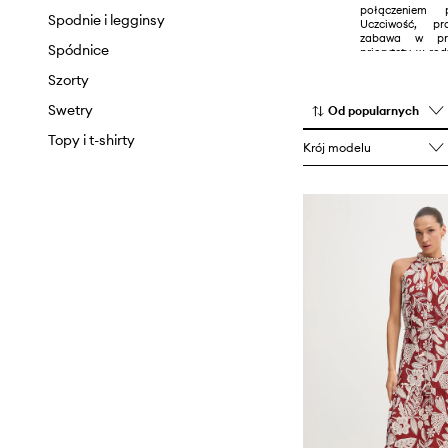
połączeniem p
Spodnie i legginsy
Uczciwość, p
zabawa w pra
Spódnice
priorytety w rod
czemu wielopok
Szorty
odnosi sukces
Marka w swoje
wszystkim swobo
Swetry
Od popularnych
o najmniejsze
asortyment kier
Topy i t-shirty
Krój modelu
które cenią s
elegancję. Kolek
różne wzory, haf
czemu całość t
między kobiec
sportowym luzem