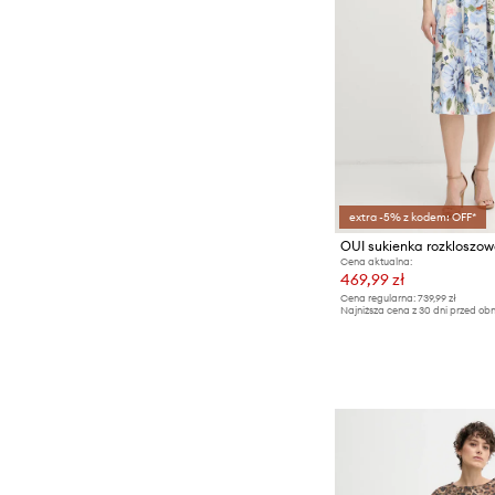
extra -5% z kodem: OFF*
OUI sukienka rozkloszo
Cena aktualna:
469,99 zł
Cena regularna:
739,99 zł
Najniższa cena z 30 dni przed obn