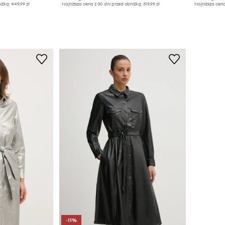
iżką:
449,99 zł
Najniższa cena z 30 dni przed obniżką:
319,99 zł
Najniższa cena
-11%