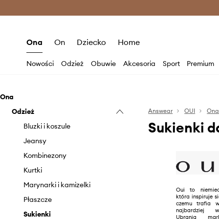
Premium Fashion Benefits >
O
Ona
On
Dziecko
Home
Nowości
Odzież
Obuwie
Akcesoria
Sport
Premium
Ona
Odzież
Answear
OUI
On
Sukienki 
Bluzki i koszule
Jeansy
Kombinezony
Kurtki
Marynarki i kamizelki
Oui to niemie
która inspiruje s
Płaszcze
czemu trafia 
najbardziej w
Sukienki
Ubrania mar