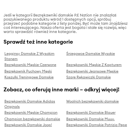
Jeśli w kategorii Bezrękawniki damskie P.E Nation nie znalazłaś
poszukiwanego produktu wśród 1 dostępnych opcji, spróbuj
przejrzeć podobne kategorie z listy poniżej. Być może tam znajdziesz
coś interesującego. Nasza oferta jest bogata i stale się rozwija, więc
warto sprawdzić również inne kategorie.
Sprawdź też inne kategorie
Legginsy Damskie Z Wysokim
Śniegowce Damskie Wysokie
Stanem
Bezrękawniki Męskie Czerwone
Bezrękawniki Męskie Z Kapturem
Bezrękawnik Puchowy Męski
Bezrękawniki Jeansowe Męskie
Koszulki Treningowe Damskie
Szare Rękawiczki Damskie
Zobacz, co oferują inne marki – odkryj więcej!
Bezrękawniki Damskie Adidas
Woolrich bezrękawniki damskie
Originals
Bezrękawniki Męskie Champion
Bezrękawniki Damskie Blauer
Champion bezrękawniki damskie
Bezrękawniki Damskie Muuv.
Bezrękawniki Damskie Joop!
Bezrękawniki Damskie Patrizia Pepe