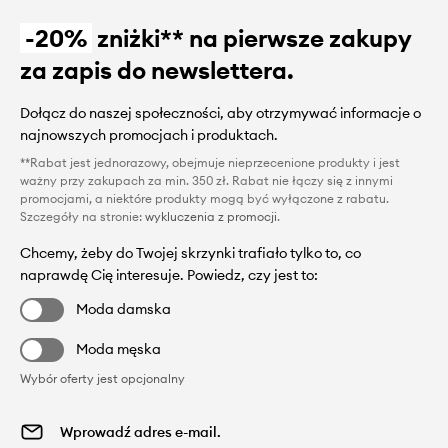
-20%
zniżki** na pierwsze zakupy
za zapis do newslettera.
Dołącz do naszej społeczności, aby otrzymywać informacje o
najnowszych promocjach i produktach.
**Rabat jest jednorazowy, obejmuje nieprzecenione produkty i jest
ważny przy zakupach za min. 350 zł. Rabat nie łączy się z innymi
promocjami, a niektóre produkty mogą być wyłączone z rabatu.
Szczegóły na stronie:
wykluczenia z promocji
.
Chcemy, żeby do Twojej skrzynki trafiało tylko to, co
naprawdę Cię interesuje. Powiedz, czy jest to:
Moda damska
Moda męska
Wybór oferty jest opcjonalny