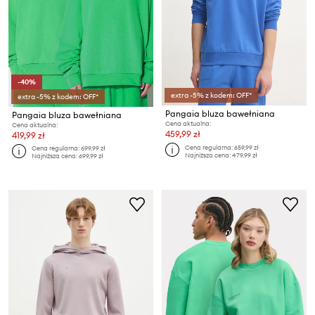
-40%
extra -5% z kodem: OFF*
extra -5% z kodem: OFF*
Pangaia bluza bawełniana
Pangaia bluza bawełniana
Cena aktualna:
Cena aktualna:
459,99 zł
419,99 zł
Cena regularna:
659,99 zł
Cena regularna:
699,99 zł
Najniższa cena:
479,99 zł
Najniższa cena:
699,99 zł