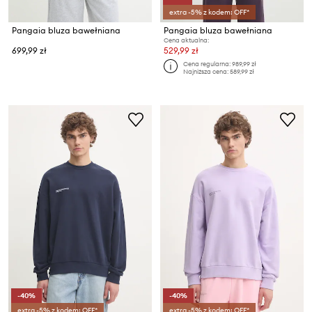
extra -5% z kodem: OFF*
Pangaia bluza bawełniana
Pangaia bluza bawełniana
Cena aktualna:
699,99 zł
529,99 zł
Cena regularna:
989,99 zł
Najniższa cena:
589,99 zł
-40%
-40%
extra -5% z kodem: OFF*
extra -5% z kodem: OFF*