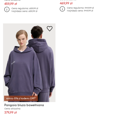
469,99 zł
459,99 zł
Cena regularna:
949,99 zł
Cena regularna:
659,99 zł
Najniższa cena:
949,99 zł
Najniższa cena:
659,99 zł
extra -5% z kodem: OFF*
Pangaia bluza bawełniana
Cena aktualna:
379,99 zł