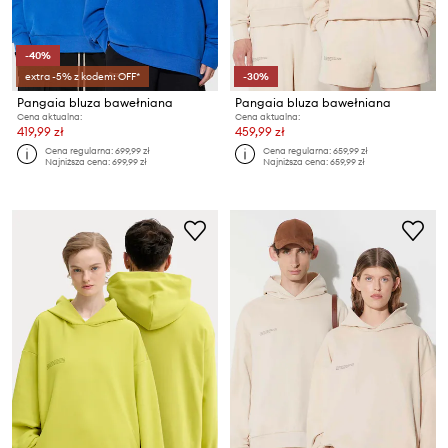
-40%
extra -5% z kodem: OFF*
-30%
Pangaia bluza bawełniana
Pangaia bluza bawełniana
Cena aktualna:
Cena aktualna:
419,99 zł
459,99 zł
Cena regularna:
699,99 zł
Cena regularna:
659,99 zł
Najniższa cena:
699,99 zł
Najniższa cena:
659,99 zł