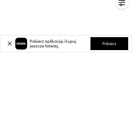
Pobierz aplikację i kupuj
Pobierz
jeszcze łatwiej.
-20%
zniżki** na pierwsze zakupy
za zapis do newslettera.