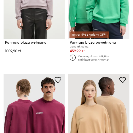
extra -5% z kodem: OFF*
Pangaia bluza wełniana
Pangaia bluza bawełniana
Cena aktualna:
1009,90 zł
459,99 zł
Cena regularna:
659,99 zł
Najniższa cena:
479,99 zł