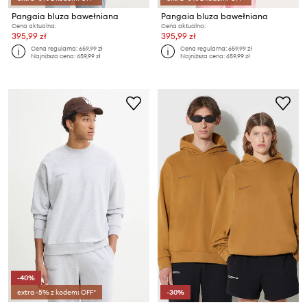
Pangaia bluza bawełniana
Pangaia bluza bawełniana
Cena aktualna:
Cena aktualna:
395,99 zł
395,99 zł
Cena regularna:
659,99 zł
Cena regularna:
659,99 zł
Najniższa cena:
659,99 zł
Najniższa cena:
659,99 zł
-40%
extra -5% z kodem: OFF*
-30%