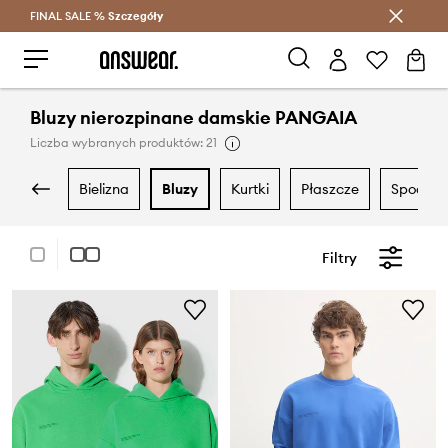
FINAL SALE %
Szczegóły
Oszczędzaj z Answear Club >
Bluzy nierozpinane damskie PANGAIA
Liczba wybranych produktów: 21
bielizna
bluzy
kurtki
płaszcze
spodnie 
Filtry