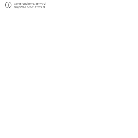
Cena regularna:
689,99 zł
Najniższa cena:
419,99 zł