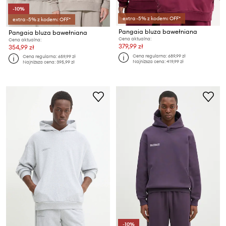
-10%
extra -5% z kodem: OFF*
extra -5% z kodem: OFF*
Pangaia bluza bawełniana
Pangaia bluza bawełniana
Cena aktualna:
Cena aktualna:
379,99 zł
354,99 zł
Cena regularna:
689,99 zł
Cena regularna:
659,99 zł
Najniższa cena:
419,99 zł
Najniższa cena:
395,99 zł
-10%