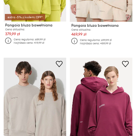
extra -5% z kodem: OFF*
Pangaia bluza bawełniana
Pangaia bluza bawełniana
Cena aktualna:
Cena aktualna:
379,99 zł
469,99 zł
Cena regularna:
689,99 zł
Cena regularna:
699,99 zł
Najniższa cena:
419,99 zł
Najniższa cena:
489,99 zł