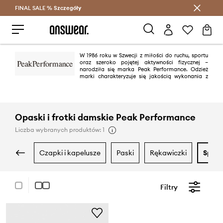
FINAL SALE %
Szczegóły
Oszczędzaj z Answear Club >
W 1986 roku w Szwecji z miłości do ruchu, sportu
oraz szeroko pojętej aktywności fizycznej –
narodziła się marka Peak Performance. Odzież
marki charakteryzuje się jakością wykonania z
technicznych materiałów, które zapewnią komfort noszenia najbardziej
wymagającym miłośnikom sportów. Projekty Peak Performance łączą
funkcjonalność z modnym i atrakcyjnym designem.
Opaski i frotki damskie Peak Performance
Liczba wybranych produktów: 1
czapki i kapelusze
paski
rękawiczki
sprz
Filtry