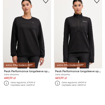
extra -5% z kodem: OFF*
extra -5% z kodem: OFF*
Peak Performance longsleeve sportowy Trail
Peak Performance longsleeve sportowy Trail
Cena aktualna:
Cena aktualna:
449,99 zł
469,99 zł
Cena regularna:
679,99 zł
Cena regularna:
699,99 zł
Najniższa cena:
469,99 zł
Najniższa cena:
489,99 zł