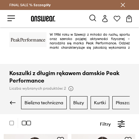
FINAL SALE %
Szczegóły
Oszczędzaj z Answear Club >
W 1986 roku w Szwecji z miłości do ruchu, sportu
oraz szeroko pojętej aktywności fizycznej –
narodziła się marka Peak Performance. Odzież
marki charakteryzuje się jakością wykonania z
technicznych materiałów, które zapewnią komfort noszenia najbardziej
wymagającym miłośnikom sportów. Projekty Peak Performance łączą
funkcjonalność z modnym i atrakcyjnym designem.
Koszulki z długim rękawem damskie Peak
Performance
Liczba wybranych produktów: 2
bielizna techniczna
bluzy
kurtki
płaszcze
Filtry