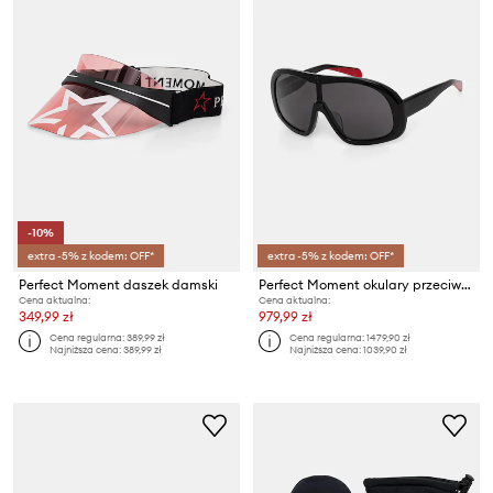
-10%
extra -5% z kodem: OFF*
extra -5% z kodem: OFF*
Perfect Moment daszek damski
Perfect Moment okulary przeciwsłoneczne Racer
Cena aktualna:
Cena aktualna:
349,99 zł
979,99 zł
Cena regularna:
389,99 zł
Cena regularna:
1479,90 zł
Najniższa cena:
389,99 zł
Najniższa cena:
1039,90 zł