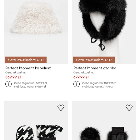
extra -5% z kodem: OFF*
extra -5% z kodem: OFF*
Perfect Moment kapelusz
Perfect Moment czapka
Cena aktualna:
Cena aktualna:
569,99 zł
679,99 zł
Cena regularna:
859,99 zł
Cena regularna:
1029,90 zł
Najniższa cena:
599,99 zł
Najniższa cena:
719,99 zł