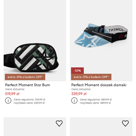
-12%
extra -5% z kodem: OFF*
extra -5% z kodem: OFF*
Perfect Moment Star Bum
Perfect Moment daszek damski
Cena aktualna:
Cena aktualna:
519,99 zł
339,99 zł
Cena regularna:
769,99 zł
Cena regularna:
389,99 zł
Najniższa cena:
539,99 zł
Najniższa cena:
389,99 zł