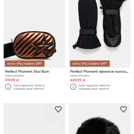
extra -5% z kodem: OFF*
extra -5% z kodem: OFF*
Perfect Moment Star Bum
Perfect Moment rękawice narciarskie Davos
Cena aktualna:
Cena aktualna:
519,99 zł
629,99 zł
Cena regularna:
769,99 zł
Cena regularna:
859,99 zł
Najniższa cena:
539,99 zł
Najniższa cena:
659,99 zł