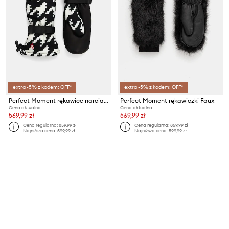
extra -5% z kodem: OFF*
extra -5% z kodem: OFF*
Perfect Moment rękawice narciarskie Davos
Perfect Moment rękawiczki Faux
Cena aktualna:
Cena aktualna:
569,99 zł
569,99 zł
Cena regularna:
859,99 zł
Cena regularna:
859,99 zł
Najniższa cena:
599,99 zł
Najniższa cena:
599,99 zł