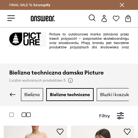
FINAL SALE %
Szczegóły
Oszczędzaj z Answear Club >
Picture to outdoorowa marka założona przez
trzech przyjaciół – pasjonatów skateboardingu
oraz snowboardu. Misją brandu jest tworzenie
produktów przyjaznych dla środowiska oraz
jednocześnie unikalnych, wwyróżniających się świeżą kolorystyką oraz w
najwyższą jakością.
Bielizna techniczna damska Picture
Liczba wybranych produktów: 5
bielizna
bielizna techniczna
bluzki i koszule
Filtry