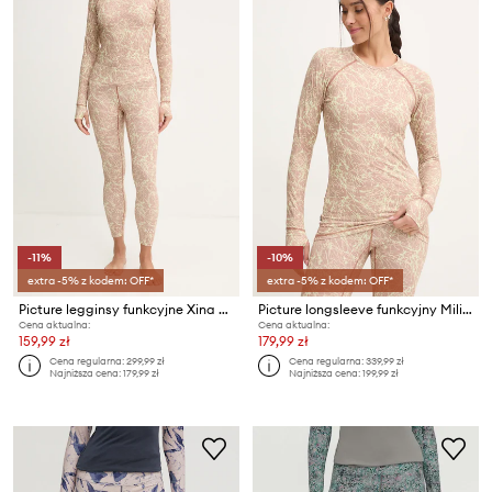
-11%
-10%
extra -5% z kodem: OFF*
extra -5% z kodem: OFF*
Picture legginsy funkcyjne Xina Printed
Picture longsleeve funkcyjny Milita Printed
Cena aktualna:
Cena aktualna:
159,99 zł
179,99 zł
Cena regularna:
299,99 zł
Cena regularna:
339,99 zł
Najniższa cena:
179,99 zł
Najniższa cena:
199,99 zł