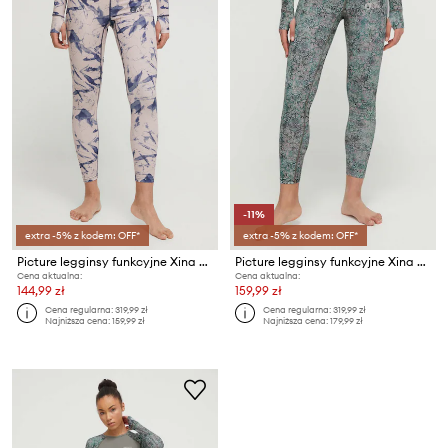
-11%
extra -5% z kodem: OFF*
extra -5% z kodem: OFF*
Picture legginsy funkcyjne Xina Printed
Picture legginsy funkcyjne Xina Printed
Cena aktualna:
Cena aktualna:
144,99 zł
159,99 zł
Cena regularna:
319,99 zł
Cena regularna:
319,99 zł
Najniższa cena:
159,99 zł
Najniższa cena:
179,99 zł