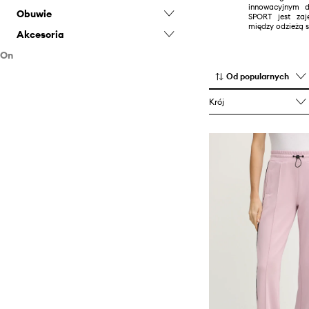
innowacyjnym 
Obuwie
SPORT jest zaj
między odzieżą s
Akcesoria
Klapki i sandały
On
Sneakersy
Zegarki
Odzież
Od popularnych
Obuwie
Bluzy
Krój
Akcesoria
Odzież kąpielowa
Klapki i sandały
T-shirty i polo
Sneakersy
Zegarki