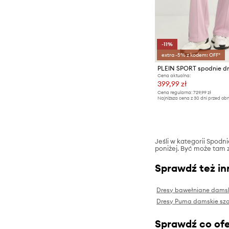
-11%
extra -5% z kodem: OFF*
PLEIN SPORT spodnie d
Cena aktualna:
399,99 zł
Cena regularna:
729,99 zł
Najniższa cena z 30 dni przed obn
Jeśli w kategorii Spodn
poniżej. Być może tam z
Sprawdź też in
Dresy bawełniane dams
Dresy Puma damskie sz
Sprawdź co ofe