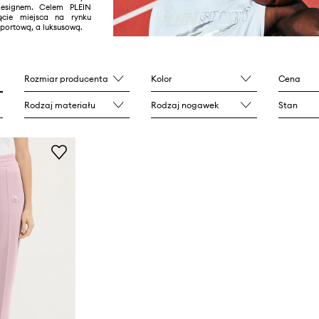
designem. Celem PLEIN
ęcie miejsca na rynku
portową, a luksusową.
Rozmiar producenta
Kolor
Cena
Rodzaj materiału
Rodzaj nogawek
Stan