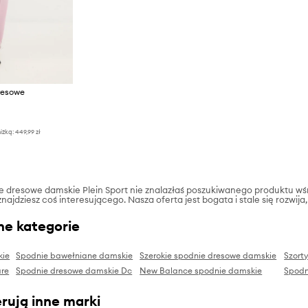
resowe
iżką:
449,99 zł
ie dresowe damskie Plein Sport nie znalazłaś poszukiwanego produktu wśr
najdziesz coś interesującego. Nasza oferta jest bogata i stale się rozwij
ne kategorie
kie
Spodnie bawełniane damskie
Szerokie spodnie dresowe damskie
Szort
are
Spodnie dresowe damskie Dc
New Balance spodnie damskie
Spodn
rują inne marki