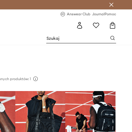
letter >
Regularne nowości >
Answear Club
Journal
Pomoc
nych produktów: 1