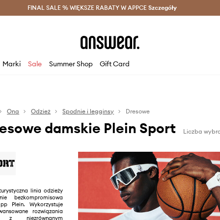
szczędzaj z Answear Club >
FINAL SALE % WIĘKSZE RABATY W APPCE
Dostawa nawet w 24h >
Szczegóły
News
Marki
Sale
Summer Shop
Gift Card
Ona
Odzież
Spodnie i legginsy
Dresowe
esowe damskie Plein Sport
Liczba wybra
turystyczna linia odzieży
wnie bezkompromisowa
pp Plein. Wykorzystuje
awansowane rozwiązania
zne z niezrównanym