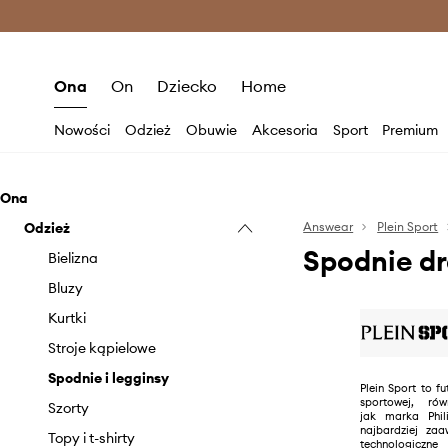
Premium Fashion Benefits >
O
Ona
On
Dziecko
Home
Nowości
Odzież
Obuwie
Akcesoria
Sport
Premium
Ona
Odzież
Answear
Plein Sport
Spodnie dr
Bielizna
Bluzy
Kurtki
Stroje kąpielowe
Spodnie i legginsy
Plein Sport to fu
sportowej, ró
Szorty
jak marka Phili
najbardziej za
Topy i t-shirty
technologic