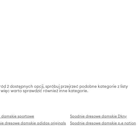
ód 2 dostępnych opcji, spróbuj przejrzeć podobne kategorie z listy
a, więc warto sprawdzić również inne kategorie.
y damskie sportowe
Spodnie dresowe damskie Dkny
ie dresowe damskie adidas originals
Spodnie dresowe damskie p.e nation