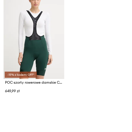
-15% z kodem: OFF*
POC szorty rowerowe damskie Cadence
649,99 zł