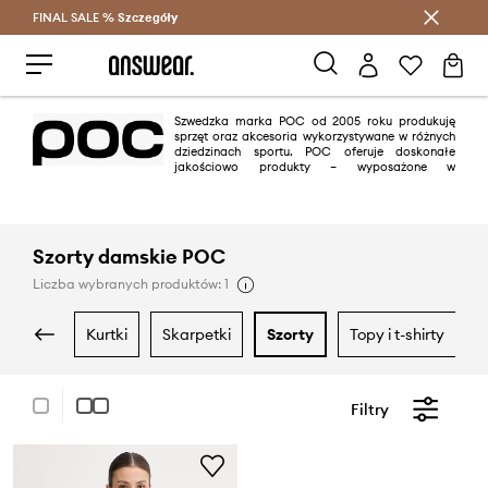
FINAL SALE %
Szczegóły
Oszczędzaj z Answear Club >
Szwedzka marka POC od 2005 roku produkuję
sprzęt oraz akcesoria wykorzystywane w różnych
dziedzinach sportu. POC oferuje doskonałe
jakościowo produkty – wyposażone w
najnowocześniejsze technologie, które zapewnią bezpieczeństwo podczas
uprawiania sportów zimowych oraz kolarstwa. Brand zajmuje się przede
wszystkim produkcją kombinezonów, kasków narciarskich, ochraniaczy
oraz gogli na narty, a także kasków rowerowych i odzieży rowerowej.
Obecnie POC jest jednym ze światowych liderów w dostarczaniu
Szorty damskie POC
produktów sportowych, nieustannie się rozwijając i opracowując coraz
nowocześniejsze akcesoria oraz specjalistyczną odzież.
Liczba wybranych produktów: 1
kurtki
skarpetki
szorty
topy i t-shirty
Filtry