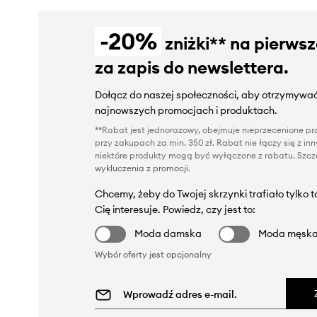
-20%
zniżki** na pierws
za zapis do newslettera.
Dołącz do naszej społeczności, aby otrzymywać
najnowszych promocjach i produktach.
**Rabat jest jednorazowy, obejmuje nieprzecenione pro
przy zakupach za min. 350 zł. Rabat nie łączy się z i
niektóre produkty mogą być wyłączone z rabatu. Szcze
wykluczenia z promocji
.
Chcemy, żeby do Twojej skrzynki trafiało tylko 
Cię interesuje. Powiedz, czy jest to:
Moda damska
Moda męsk
Wybór oferty jest opcjonalny