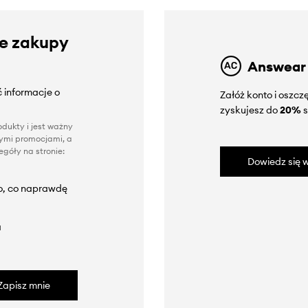
ze zakupy
Answear
 informacje o
Załóż konto i oszc
zyskujesz do
20%
s
dukty i jest ważny
nnymi promocjami, a
góły na stronie:
Dowiedz się w
to, co naprawdę
a
Zapisz mnie