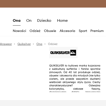
Premium Fashion Benefits >
O
Ona
On
Dziecko
Home
Nowości
Odzież
Obuwie
Akcesoria
Sport
Premium
Answear
Quiksilver
Ona
Odzież
QUIKSILVER to kultowa marka kojarzona
z subkulturą surferów i fanów sportów
zimowych. Od 40 lat produkuje odzież,
obuwie i akcesoria dla młodych (nie tylko
ciałem, ale przede wszystkim duchem)
wielbicieli aktywnego stylu życia. Cechy
charakterystyczne? Odważna
kolorystyka, ciekawe fasony,
dopracowane detale, innowacyjne
rozwiązania technologiczne, a przy tym
doskonała jakość.