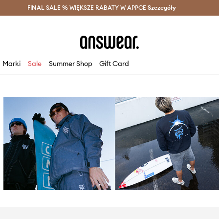
szczędzaj z Answear Club >
FINAL SALE % WIĘKSZE RABATY W APPCE
Dostawa nawet w 24h >
Szczegóły
News
Marki
Sale
Summer Shop
Gift Card