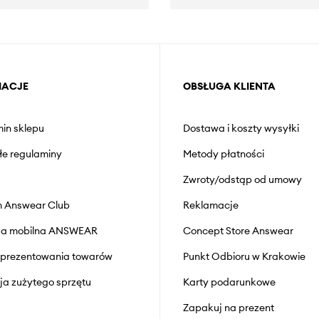
MACJE
OBSŁUGA KLIENTA
in sklepu
Dostawa i koszty wysyłki
łe regulaminy
Metody płatności
Zwroty/odstąp od umowy
 Answear Club
Reklamacje
cja mobilna ANSWEAR
Concept Store Answear
prezentowania towarów
Punkt Odbioru w Krakowie
cja zużytego sprzętu
Karty podarunkowe
Zapakuj na prezent