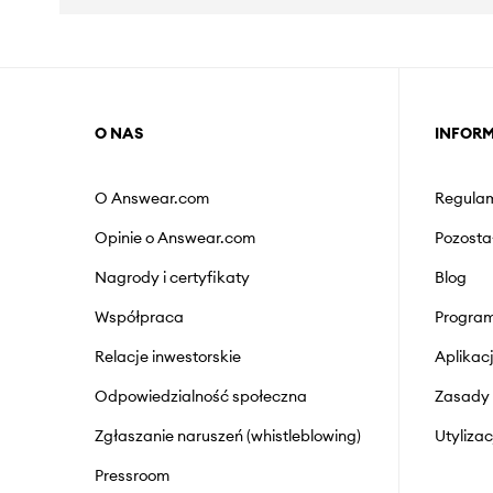
O NAS
INFOR
O Answear.com
Regulam
Opinie o Answear.com
Pozosta
Nagrody i certyfikaty
Blog
Współpraca
Program
Relacje inwestorskie
Aplika
Odpowiedzialność społeczna
Zasady 
Zgłaszanie naruszeń (whistleblowing)
Utyliza
Pressroom