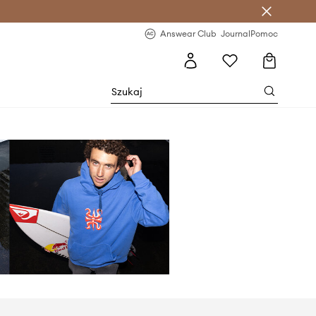
letter >
Regularne nowości >
Answear Club
Journal
Pomoc