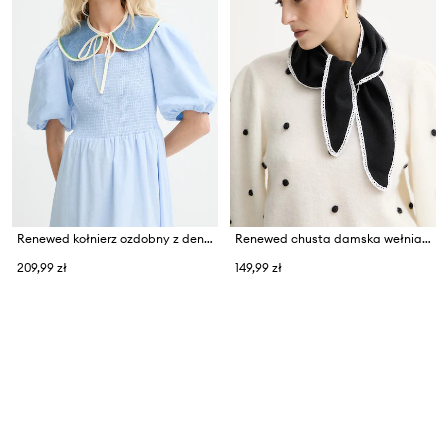
Renewed kołnierz ozdobny z denimu creative upcycling
Renewed chusta damska wełniana
209,99 zł
149,99 zł