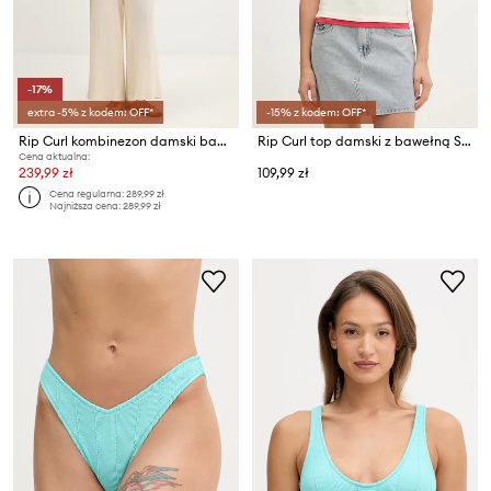
-17%
extra -5% z kodem: OFF*
-15% z kodem: OFF*
Rip Curl kombinezon damski bawełniany CLASSIC SURF
Rip Curl top damski z bawełną SURF REVIVAL
Cena aktualna:
239,99 zł
109,99 zł
Cena regularna:
289,99 zł
Najniższa cena:
289,99 zł