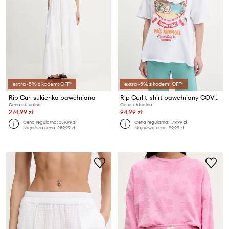
extra -5% z kodem: OFF*
extra -5% z kodem: OFF*
Rip Curl sukienka bawełniana
Rip Curl t-shirt bawełniany COVE HERITAGE
Cena aktualna:
Cena aktualna:
274,99 zł
94,99 zł
Cena regularna:
359,99 zł
Cena regularna:
179,99 zł
Najniższa cena:
289,99 zł
Najniższa cena:
99,99 zł