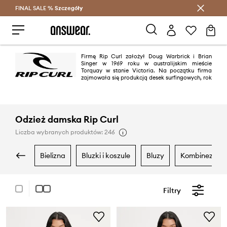
FINAL SALE %
Szczegóły
Oszczędzaj z Answear Club >
Firmę Rip Curl założył Doug Warbrick i Brian
Singer w 1969 roku w australijskim mieście
Torquay w stanie Victoria. Na początku firma
zajmowała się produkcją desek surfingowych, rok
później poszerzyła swój asortyment o pianki neoprenowe. Obecnie Rip
Curl to jedna z najlepiej rozpoznawalnych marek surfingowych na świecie.
Jej logo można zobaczyć wszędzie tam, gdzie spotykają się ludzie
kochający ryzyko i podejmujący wyzwanie jakie rzuca im fala czy stok. W
jej ofercie znajdują się ubrania i sprzęt dla miłośników sportów wodnych
Odzież damska Rip Curl
m.in. surfing, kitesurfing, wakeboarding oraz sportów zimowych: nart i
snowboardu.
Liczba wybranych produktów: 246
bielizna
bluzki i koszule
bluzy
kombinezony
Filtry