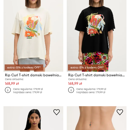
extra -5% z kodem: OFF*
extra -5% z kodem: OFF*
Rip Curl T-shirt damski bawełniany FARM RIO
Rip Curl T-shirt damski bawełniany FARM RIO
Cena aktualna:
Cena aktualna:
168,99 zł
168,99 zł
Cena regularna:
179,99 zł
Cena regularna:
179,99 zł
Najniższa cena:
179,99 zł
Najniższa cena:
179,99 zł