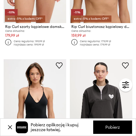
-10%
-11%
extra -5% z kodem: OFF*
extra -5% z kodem: OFF*
Rip Curl szorty kąpielowe damskie MOLOKAI
Rip Curl biustonosz kąpielowy damski
Cena aktualna:
Cena aktualna:
179,99 zł
159,99 zł
Cena regularna:
199,99 zł
Cena regularna:
179,99 zł
Najniższa cena:
199,99 zł
Najniższa cena:
179,99 zł
Pobierz aplikację i kupuj
Pobierz
jeszcze łatwiej.