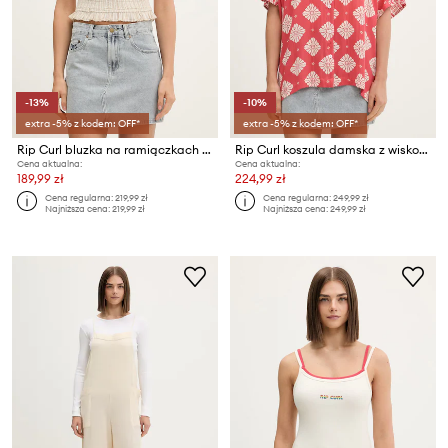
-13%
-10%
extra -5% z kodem: OFF*
extra -5% z kodem: OFF*
Rip Curl bluzka na ramiączkach damska bawełniana PARADISE CHECK TOP
Rip Curl koszula damska z wiskozą VENTURA
Cena aktualna:
Cena aktualna:
189,99 zł
224,99 zł
Cena regularna:
219,99 zł
Cena regularna:
249,99 zł
Najniższa cena:
219,99 zł
Najniższa cena:
249,99 zł