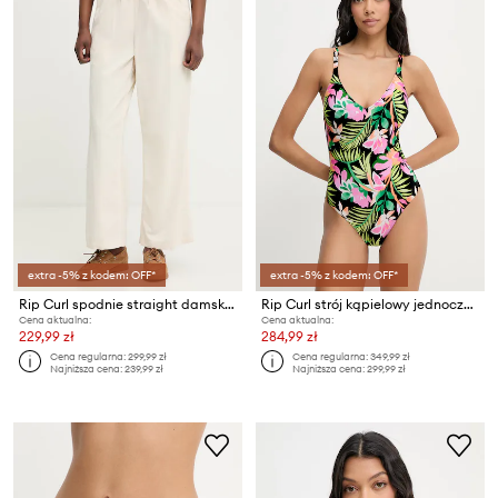
extra -5% z kodem: OFF*
extra -5% z kodem: OFF*
Rip Curl spodnie straight damskie sztruksowe KEEPSAKES WASHED
Rip Curl strój kąpielowy jednoczęściowy damski MOLOKAI
Cena aktualna:
Cena aktualna:
229,99 zł
284,99 zł
Cena regularna:
299,99 zł
Cena regularna:
349,99 zł
Najniższa cena:
239,99 zł
Najniższa cena:
299,99 zł