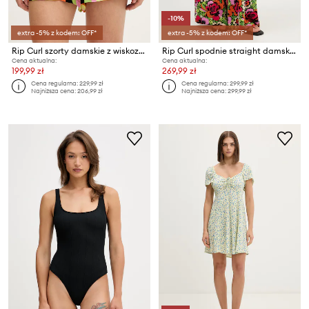
-10%
extra -5% z kodem: OFF*
extra -5% z kodem: OFF*
Rip Curl szorty damskie z wiskozy FARM RIO
Rip Curl spodnie straight damskie z wiskozy FARM RIO
Cena aktualna:
Cena aktualna:
199,99 zł
269,99 zł
Cena regularna:
229,99 zł
Cena regularna:
299,99 zł
Najniższa cena:
206,99 zł
Najniższa cena:
299,99 zł