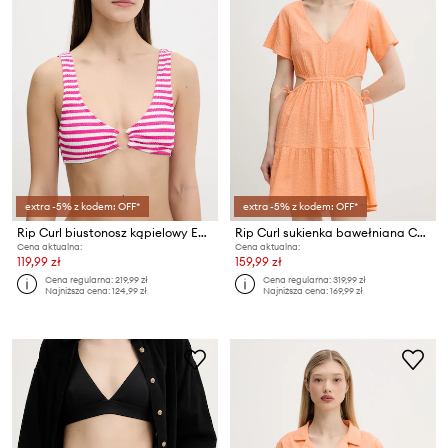
extra -5% z kodem: OFF*
extra -5% z kodem: OFF*
Rip Curl biustonosz kąpielowy ES VEDRA
Rip Curl sukienka bawełniana CALA VADELLA
Cena aktualna:
Cena aktualna:
119,99 zł
159,99 zł
Cena regularna:
219,99 zł
Cena regularna:
319,99 zł
Najniższa cena:
124,99 zł
Najniższa cena:
169,99 zł