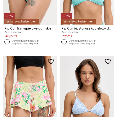
-10%
-10%
extra -5% z kodem: OFF*
extra -5% z kodem: OFF*
Rip Curl figi kąpielowe damskie
Rip Curl biustonosz kąpielowy damski VIBE SURF
Cena aktualna:
Cena aktualna:
143,99 zł
179,99 zł
Cena regularna:
159,99 zł
Cena regularna:
199,99 zł
Najniższa cena:
159,99 zł
Najniższa cena:
199,99 zł