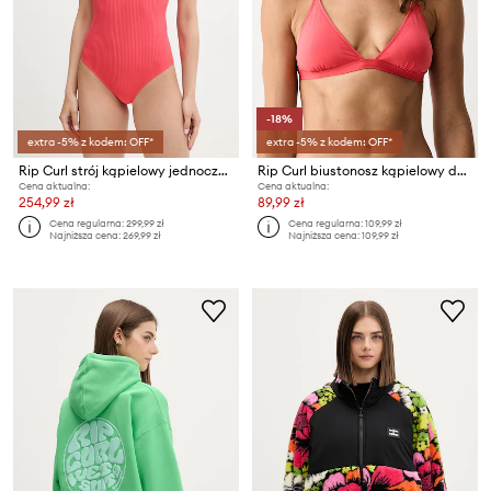
-18%
extra -5% z kodem: OFF*
extra -5% z kodem: OFF*
Rip Curl strój kąpielowy jednoczęściowy damski LUXE SURF GOOD
Rip Curl biustonosz kąpielowy damski CLASSIC SURF
Cena aktualna:
Cena aktualna:
254,99 zł
89,99 zł
Cena regularna:
299,99 zł
Cena regularna:
109,99 zł
Najniższa cena:
269,99 zł
Najniższa cena:
109,99 zł