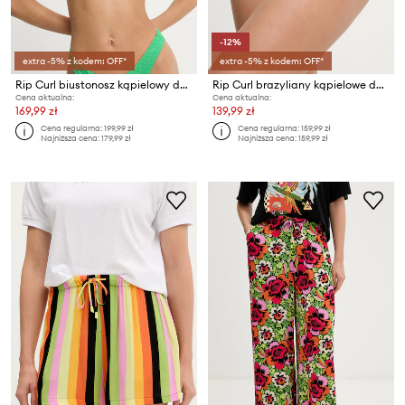
-12%
extra -5% z kodem: OFF*
extra -5% z kodem: OFF*
Rip Curl biustonosz kąpielowy damski CUSTOM RIB
Rip Curl brazyliany kąpielowe damskie OASIS
Cena aktualna:
Cena aktualna:
169,99 zł
139,99 zł
Cena regularna:
199,99 zł
Cena regularna:
159,99 zł
Najniższa cena:
179,99 zł
Najniższa cena:
159,99 zł