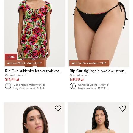
-10%
extra -5% z kodem: OFF*
extra -5% z kodem: OFF*
Rip Curl sukienka letnia z wiskozy FARM RIO
Rip Curl figi kąpielowe dwustronne damskie FARM RIO
Cena aktualna:
Cena aktualna:
314,99 zł
169,99 zł
Cena regularna:
349,99 zł
Cena regularna:
199,99 zł
Najniższa cena:
349,99 zł
Najniższa cena:
179,99 zł