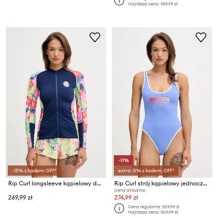
Najniższa cena:
359,99 zł
-11%
-15% z kodem: OFF*
extra -5% z kodem: OFF*
Rip Curl longsleeve kąpielowy damski PARTY WAVE
Rip Curl strój kąpielowy jednoczęściowy damski SURF PUFF
Cena aktualna:
269,99 zł
274,99 zł
Cena regularna:
309,99 zł
Najniższa cena:
309,99 zł