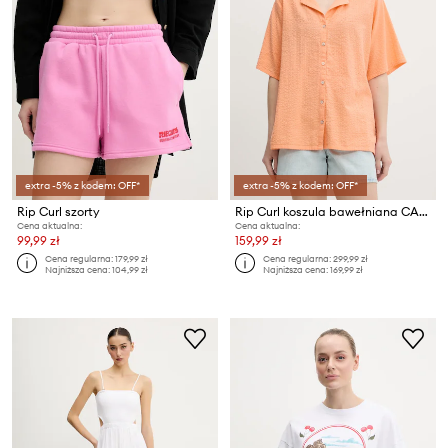
extra -5% z kodem: OFF*
extra -5% z kodem: OFF*
Rip Curl szorty
Rip Curl koszula bawełniana CALA VADELLA
Cena aktualna:
Cena aktualna:
99,99 zł
159,99 zł
Cena regularna:
179,99 zł
Cena regularna:
299,99 zł
Najniższa cena:
104,99 zł
Najniższa cena:
169,99 zł