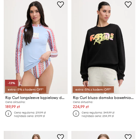
-13%
extra -5% z kodem: OFF*
extra -5% z kodem: OFF*
Rip Curl longsleeve kąpielowy damski COASTAL INSTINCT
Rip Curl bluza damska bawełniana FARM RIO
Cena aktualna:
Cena aktualna:
189,99 zł
224,99 zł
Cena regularna:
219,99 zł
Cena regularna:
349,99 zł
Najniższa cena:
219,99 zł
Najniższa cena:
234,99 zł