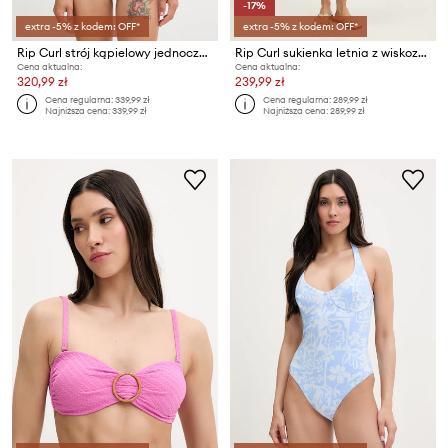
-17%
extra -5% z kodem: OFF*
extra -5% z kodem: OFF*
Rip Curl strój kąpielowy jednoczęściowy damski VIBE SURF
Rip Curl sukienka letnia z wiskozy SURF SIDE
Cena aktualna:
Cena aktualna:
320,99 zł
239,99 zł
Cena regularna:
339,99 zł
Cena regularna:
289,99 zł
Najniższa cena:
339,99 zł
Najniższa cena:
289,99 zł