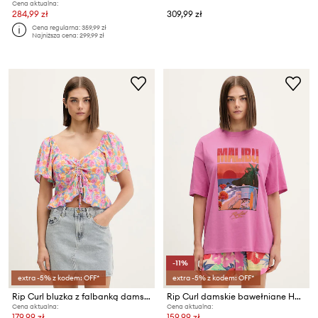
Cena aktualna:
284,99 zł
309,99 zł
Cena regularna:
359,99 zł
Najniższa cena:
299,99 zł
-11%
extra -5% z kodem: OFF*
extra -5% z kodem: OFF*
Rip Curl bluzka z falbanką damska z wiskozy MALIBU COVE
Rip Curl damskie bawełniane HAYLEY O HERITAGE
Cena aktualna:
Cena aktualna:
179,99 zł
159,99 zł