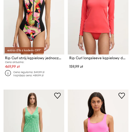
extra -5% z kodem: OFF*
Rip Curl strój kąpielowy jednoczęściowy damski FARM RIO
Rip Curl longsleeve kąpielowy damski
Cena aktualna:
469,99 zł
159,99 zł
Cena regularna:
549,99 zł
Najniższa cena:
489,99 zł