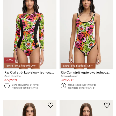
-10%
extra -5% z kodem: OFF*
extra -5% z kodem: OFF*
Rip Curl strój kąpielowy jednoczęściowy damski FARM RIO
Rip Curl strój kąpielowy jednoczęściowy dwustronny damski FARM RIO
Cena aktualna:
Cena aktualna:
579,99 zł
379,99 zł
Cena regularna:
649,99 zł
Cena regularna:
449,99 zł
Najniższa cena:
649,99 zł
Najniższa cena:
399,99 zł