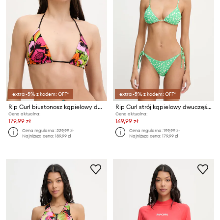
extra -5% z kodem: OFF*
extra -5% z kodem: OFF*
Rip Curl biustonosz kąpielowy dwustronny damski FARM RIO
Rip Curl strój kąpielowy dwuczęściowy damski MOLOKAI
Cena aktualna:
Cena aktualna:
179,99 zł
169,99 zł
Cena regularna:
229,99 zł
Cena regularna:
199,99 zł
Najniższa cena:
189,99 zł
Najniższa cena:
179,99 zł