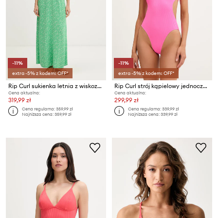
-11%
-11%
extra -5% z kodem: OFF*
extra -5% z kodem: OFF*
Rip Curl sukienka letnia z wiskozy SURF SIDE
Rip Curl strój kąpielowy jednoczęściowy damski RC X SC 1PC
Cena aktualna:
Cena aktualna:
319,99 zł
299,99 zł
Cena regularna:
359,99 zł
Cena regularna:
339,99 zł
Najniższa cena:
359,99 zł
Najniższa cena:
339,99 zł