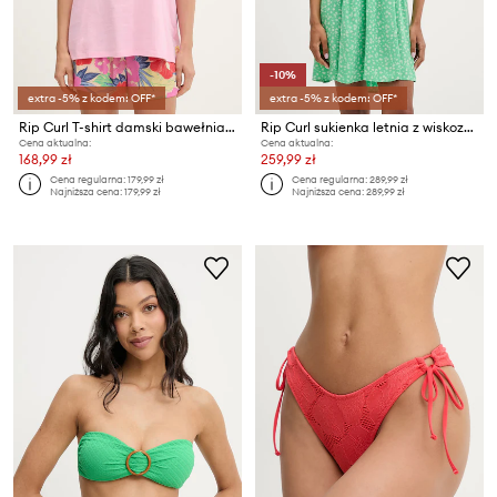
-10%
extra -5% z kodem: OFF*
extra -5% z kodem: OFF*
Rip Curl T-shirt damski bawełniany FARM RIO
Rip Curl sukienka letnia z wiskozy SURF SIDE
Cena aktualna:
Cena aktualna:
168,99 zł
259,99 zł
Cena regularna:
179,99 zł
Cena regularna:
289,99 zł
Najniższa cena:
179,99 zł
Najniższa cena:
289,99 zł