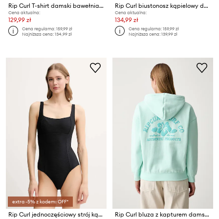
Rip Curl T-shirt damski bawełniany POOLSIDE HERITAGE
Rip Curl biustonosz kąpielowy damski CROSS BACK TRI
Cena aktualna:
Cena aktualna:
129,99 zł
134,99 zł
Cena regularna:
159,99 zł
Cena regularna:
159,99 zł
Najniższa cena:
134,99 zł
Najniższa cena:
139,99 zł
extra -5% z kodem: OFF*
Rip Curl jednoczęściowy strój kąpielowy
Rip Curl bluza z kapturem damska z bawełną SURF PUFF HERITAGE