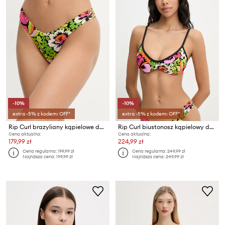
-10%
-10%
extra -5% z kodem: OFF*
extra -5% z kodem: OFF*
Rip Curl brazyliany kąpielowe damskie FARM RIO
Rip Curl biustonosz kąpielowy damski FARM RIO
Cena aktualna:
Cena aktualna:
179,99 zł
224,99 zł
Cena regularna:
199,99 zł
Cena regularna:
249,99 zł
Najniższa cena:
199,99 zł
Najniższa cena:
249,99 zł