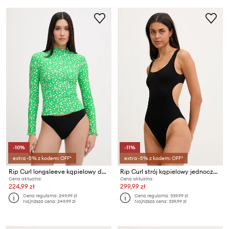
-10%
-11%
extra -5% z kodem: OFF*
extra -5% z kodem: OFF*
Rip Curl longsleeve kąpielowy damski SURF SIDE
Rip Curl strój kąpielowy jednoczęściowy damski RC X SC 1PC
Cena aktualna:
Cena aktualna:
224,99 zł
299,99 zł
Cena regularna:
249,99 zł
Cena regularna:
339,99 zł
Najniższa cena:
249,99 zł
Najniższa cena:
339,99 zł