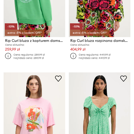
-10%
-10%
extra -5% z kodem: OFF*
extra -5% z kodem: OFF*
Rip Curl bluza z kapturem damska z bawełną ICONS OF SURF HERITAGE
Rip Curl bluza rozpinana damska polarowa FARM RIO
Cena aktualna:
Cena aktualna:
259,99 zł
404,99 zł
Cena regularna:
289,99 zł
Cena regularna:
449,99 zł
Najniższa cena:
289,99 zł
Najniższa cena:
449,99 zł