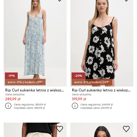
-19%
-20%
extra -5% z kodem: OFF*
extra -5% z kodem: OFF*
Rip Curl sukienka letnia z wiskozy PARTY PACK
Rip Curl sukienka letnia z wiskozy PARTY PACK
Cena aktualna:
Cena aktualna:
289,99 zł
199,99 zł
Cena regularna:
359,99 zł
Cena regularna:
249,99 zł
Najniższa cena:
359,99 zł
Najniższa cena:
249,99 zł