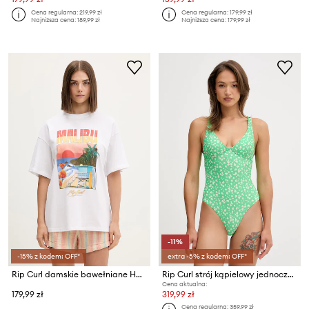
Cena regularna:
219,99 zł
Cena regularna:
179,99 zł
Najniższa cena:
189,99 zł
Najniższa cena:
179,99 zł
-11%
-15% z kodem: OFF*
extra -5% z kodem: OFF*
Rip Curl damskie bawełniane HAYLEY O HERITAGE
Rip Curl strój kąpielowy jednoczęściowy damski SURF SIDE
Cena aktualna:
179,99 zł
319,99 zł
Cena regularna:
359,99 zł