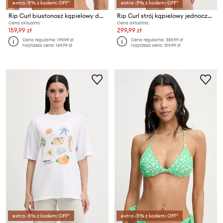
extra -5% z kodem: OFF*
extra -5% z kodem: OFF*
Rip Curl biustonosz kąpielowy damski CUSTOM RIB
Rip Curl strój kąpielowy jednoczęściowy damski PACIFIC COAST
Cena aktualna:
Cena aktualna:
159,99 zł
299,99 zł
Cena regularna:
199,99 zł
Cena regularna:
359,99 zł
Najniższa cena:
169,99 zł
Najniższa cena:
319,99 zł
extra -5% z kodem: OFF*
extra -5% z kodem: OFF*