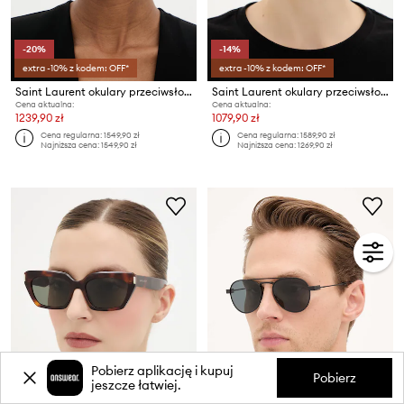
-20%
-14%
extra -10% z kodem: OFF*
extra -10% z kodem: OFF*
Saint Laurent okulary przeciwsłoneczne damskie
Saint Laurent okulary przeciwsłoneczne VESPER
Cena aktualna:
Cena aktualna:
1239,90 zł
1079,90 zł
Cena regularna:
1549,90 zł
Cena regularna:
1589,90 zł
Najniższa cena:
1549,90 zł
Najniższa cena:
1269,90 zł
Pobierz aplikację i kupuj
Pobierz
jeszcze łatwiej.