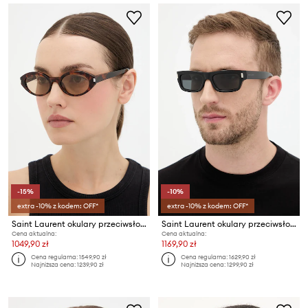
-15%
-10%
extra -10% z kodem: OFF*
extra -10% z kodem: OFF*
Saint Laurent okulary przeciwsłoneczne
Saint Laurent okulary przeciwsłoneczne
Cena aktualna:
Cena aktualna:
1049,90 zł
1169,90 zł
Cena regularna:
1549,90 zł
Cena regularna:
1629,90 zł
Najniższa cena:
1239,90 zł
Najniższa cena:
1299,90 zł