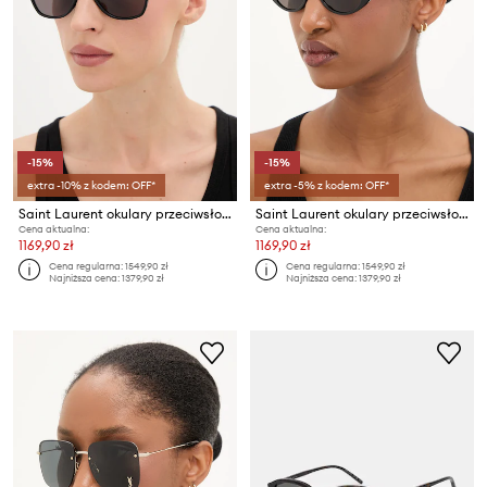
-15%
-15%
extra -10% z kodem: OFF*
extra -5% z kodem: OFF*
Saint Laurent okulary przeciwsłoneczne DUNE
Saint Laurent okulary przeciwsłoneczne
Cena aktualna:
Cena aktualna:
1169,90 zł
1169,90 zł
Cena regularna:
1549,90 zł
Cena regularna:
1549,90 zł
Najniższa cena:
1379,90 zł
Najniższa cena:
1379,90 zł