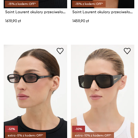
-15% z kodem: OFF*
-15% z kodem: OFF*
Saint Laurent okulary przeciwsłoneczne kwadratowe męskie
Saint Laurent okulary przeciwsłoneczne damskie
1619,90 zł
1459,90 zł
-12%
-10%
extra -5% z kodem: OFF*
extra -10% z kodem: OFF*