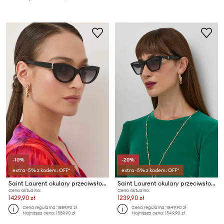
-10%
-20%
extra -5% z kodem: OFF*
extra -5% z kodem: OFF*
Saint Laurent okulary przeciwsłoneczne
Saint Laurent okulary przeciwsłoneczne
Cena aktualna:
Cena aktualna:
1429,90 zł
1239,90 zł
Cena regularna:
1589,90 zł
Cena regularna:
1549,90 zł
Najniższa cena:
1589,90 zł
Najniższa cena:
1549,90 zł