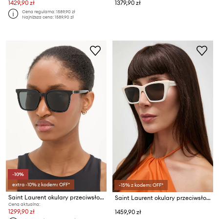
1429,90 zł
1379,90 zł
Cena regularna:
1589,90 zł
Najniższa cena:
1589,90 zł
-10%
extra -10% z kodem: OFF*
-15% z kodem: OFF*
Saint Laurent okulary przeciwsłoneczne
Saint Laurent okulary przeciwsłoneczne MICA
Cena aktualna:
1299,90 zł
1459,90 zł