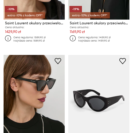
-10%
-19%
extra -10% z kodem: OFF*
extra -10% z kodem: OFF*
Saint Laurent okulary przeciwsłoneczne
Saint Laurent okulary przeciwsłoneczne MICA
Cena aktualna:
Cena aktualna:
1429,90 zł
1169,90 zł
Cena regularna:
1589,90 zł
Cena regularna:
1459,90 zł
Najniższa cena:
1589,90 zł
Najniższa cena:
1459,90 zł