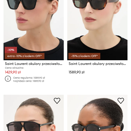
-10%
extra -10% z kodem: OFF*
-15% z kodem: OFF*
Saint Laurent okulary przeciwsłoneczne damskie
Saint Laurent okulary przeciwsłoneczne
Cena aktualna:
1429,90 zł
1589,90 zł
Cena regularna:
1589,90 zł
Najniższa cena:
1589,90 zł