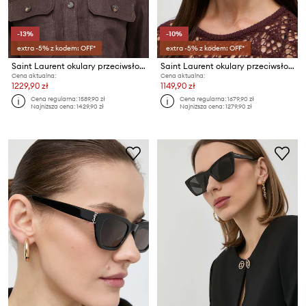
-13%
-10%
extra -5% z kodem: OFF*
extra -5% z kodem: OFF*
Saint Laurent okulary przeciwsłoneczne
Saint Laurent okulary przeciwsłoneczne
Cena aktualna:
Cena aktualna:
1229,90 zł
1149,90 zł
Cena regularna:
1589,90 zł
Cena regularna:
1679,90 zł
Najniższa cena:
1429,90 zł
Najniższa cena:
1279,90 zł