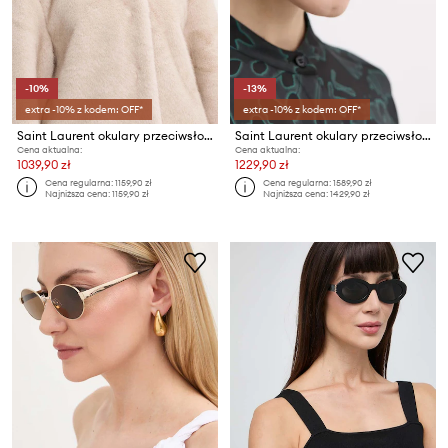
-10%
-13%
extra -10% z kodem: OFF*
extra -10% z kodem: OFF*
Saint Laurent okulary przeciwsłoneczne MICA THIN
Saint Laurent okulary przeciwsłoneczne
Cena aktualna:
Cena aktualna:
1039,90 zł
1229,90 zł
Cena regularna:
1159,90 zł
Cena regularna:
1589,90 zł
Najniższa cena:
1159,90 zł
Najniższa cena:
1429,90 zł