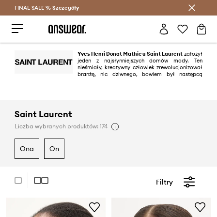
FINAL SALE %
Szczegóły
Oszczędzaj z Answear Club >
Yves Henri Donat Mathieu Saint Laurent
założył
jeden z najsłynniejszych domów mody. Ten
nieśmiały, kreatywny człowiek zrewolucjonizował
branżę, nic dziwnego, bowiem był następcą
samego Christiana Diora i prekursorem wielu trendów. Marka YSL
wylansowała, między innymi kobiecy smoking, kurtkę safari, czy słynny
nude total look.
Saint Laurent
Liczba wybranych produktów: 174
ona
on
Filtry