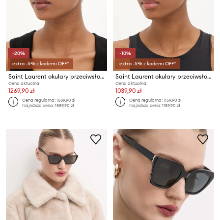
-20%
-10%
extra -5% z kodem: OFF*
extra -5% z kodem: OFF*
Saint Laurent okulary przeciwsłoneczne
Saint Laurent okulary przeciwsłoneczne MICA THIN
Cena aktualna:
Cena aktualna:
1269,90 zł
1039,90 zł
Cena regularna:
1589,90 zł
Cena regularna:
1159,90 zł
Najniższa cena:
1589,90 zł
Najniższa cena:
1159,90 zł