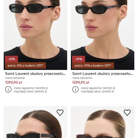
-12%
-12%
extra -5% z kodem: OFF*
extra -10% z kodem: OFF*
Saint Laurent okulary przeciwsłoneczne damskie
Saint Laurent okulary przeciwsłoneczne damskie
Cena aktualna:
Cena aktualna:
1099,90 zł
1099,90 zł
Cena regularna:
1249,90 zł
Cena regularna:
1249,90 zł
Najniższa cena:
1249,90 zł
Najniższa cena:
1249,90 zł