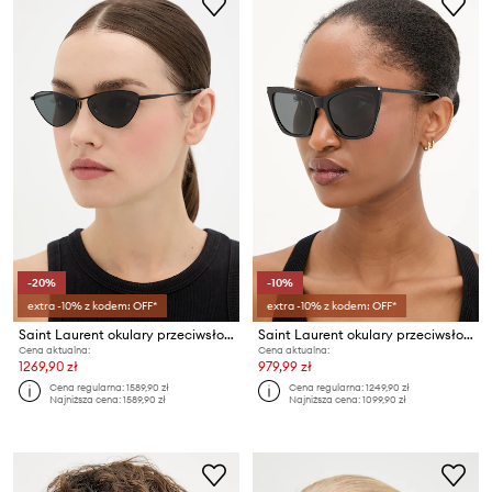
-20%
-10%
extra -10% z kodem: OFF*
extra -10% z kodem: OFF*
Saint Laurent okulary przeciwsłoneczne
Saint Laurent okulary przeciwsłoneczne KATE THIN
Cena aktualna:
Cena aktualna:
1269,90 zł
979,99 zł
Cena regularna:
1589,90 zł
Cena regularna:
1249,90 zł
Najniższa cena:
1589,90 zł
Najniższa cena:
1099,90 zł