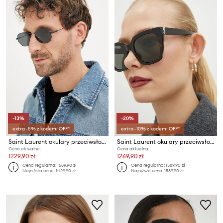
-13%
-20%
extra -5% z kodem: OFF*
extra -10% z kodem: OFF*
Saint Laurent okulary przeciwsłoneczne
Saint Laurent okulary przeciwsłoneczne
Cena aktualna:
Cena aktualna:
1229,90 zł
1269,90 zł
Cena regularna:
1589,90 zł
Cena regularna:
1589,90 zł
Najniższa cena:
1429,90 zł
Najniższa cena:
1589,90 zł