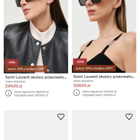
-20%
-14%
extra -10% z kodem: OFF*
extra -10% z kodem: OFF*
Saint Laurent okulary przeciwsłoneczne KATE
Saint Laurent okulary przeciwsłoneczne BLAZE
Cena aktualna:
Cena aktualna:
1239,90 zł
2199,90 zł
Cena regularna:
1549,90 zł
Cena regularna:
3229,90 zł
Najniższa cena:
1549,90 zł
Najniższa cena:
2579,90 zł