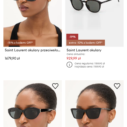
-19%
-15% z kodem: OFF*
extra -10% z kodem: OFF*
Saint Laurent okulary przeciwsłoneczne
Saint Laurent okulary
Cena aktualna:
1679,90 zł
929,99 zł
Cena regularna:
1159,90 zł
Najniższa cena:
1159,90 zł