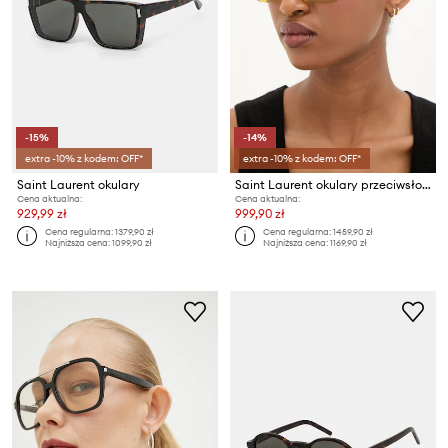
-15%
-14%
extra -10% z kodem: OFF*
extra -10% z kodem: OFF*
Saint Laurent okulary
Saint Laurent okulary przeciwsłoneczne MICA
Cena aktualna:
Cena aktualna:
929,99 zł
999,90 zł
Cena regularna:
1379,90 zł
Cena regularna:
1459,90 zł
Najniższa cena:
1099,90 zł
Najniższa cena:
1169,90 zł