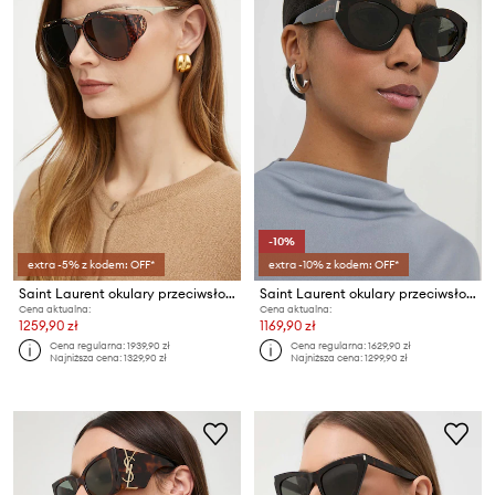
-10%
extra -5% z kodem: OFF*
extra -10% z kodem: OFF*
Saint Laurent okulary przeciwsłoneczne AMELIA
Saint Laurent okulary przeciwsłoneczne
Cena aktualna:
Cena aktualna:
1259,90 zł
1169,90 zł
Cena regularna:
1939,90 zł
Cena regularna:
1629,90 zł
Najniższa cena:
1329,90 zł
Najniższa cena:
1299,90 zł