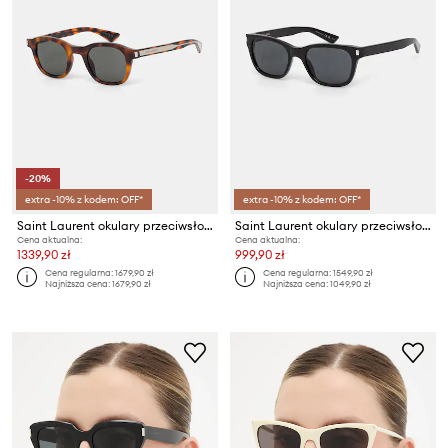
-20%
extra -10% z kodem: OFF*
extra -10% z kodem: OFF*
Saint Laurent okulary przeciwsłoneczne kwadratowe
Saint Laurent okulary przeciwsłoneczne kwadratowe
Cena aktualna:
Cena aktualna:
1339,90 zł
999,90 zł
Cena regularna:
1679,90 zł
Cena regularna:
1549,90 zł
Najniższa cena:
1679,90 zł
Najniższa cena:
1049,90 zł