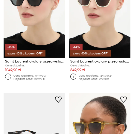
-15%
-14%
extra -10% z kodem: OFF*
extra -10% z kodem: OFF*
Saint Laurent okulary przeciwsłoneczne
Saint Laurent okulary przeciwsłoneczne KATE THIN
Cena aktualna:
Cena aktualna:
1049,90 zł
849,99 zł
Cena regularna:
1549,90 zł
Cena regularna:
1249,90 zł
Najniższa cena:
1239,90 zł
Najniższa cena:
999,90 zł