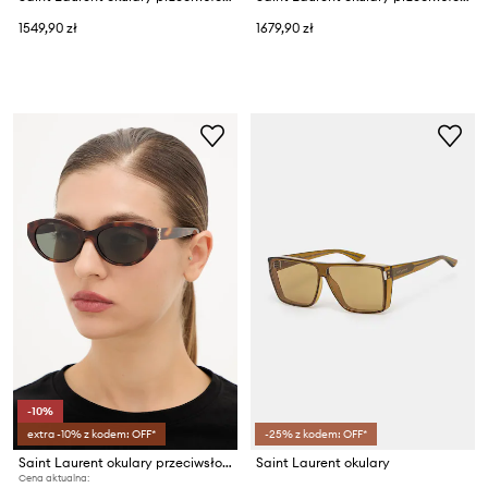
1549,90 zł
1679,90 zł
-10%
extra -10% z kodem: OFF*
-25% z kodem: OFF*
Saint Laurent okulary przeciwsłoneczne
Saint Laurent okulary
Cena aktualna: