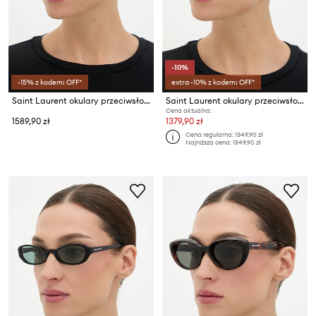
-10%
-15% z kodem: OFF*
extra -10% z kodem: OFF*
Saint Laurent okulary przeciwsłoneczne damskie
Saint Laurent okulary przeciwsłoneczne damskie
Cena aktualna:
1589,90 zł
1379,90 zł
Cena regularna:
1549,90 zł
Najniższa cena:
1549,90 zł