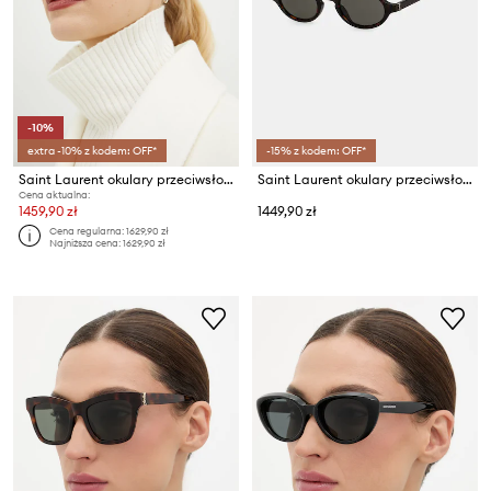
-10%
extra -10% z kodem: OFF*
-15% z kodem: OFF*
Saint Laurent okulary przeciwsłoneczne pilotki damskie
Saint Laurent okulary przeciwsłoneczne damskie
Cena aktualna:
1459,90 zł
1449,90 zł
Cena regularna:
1629,90 zł
Najniższa cena:
1629,90 zł