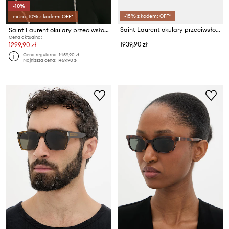
-10%
-15% z kodem: OFF*
extra -10% z kodem: OFF*
Saint Laurent okulary przeciwsłoneczne damskie
Saint Laurent okulary przeciwsłoneczne MICA
Cena aktualna:
1939,90 zł
1299,90 zł
Cena regularna:
1459,90 zł
Najniższa cena:
1459,90 zł