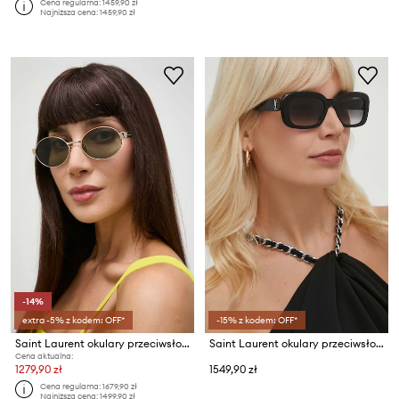
Cena regularna:
1459,90 zł
Najniższa cena:
1459,90 zł
-14%
extra -5% z kodem: OFF*
-15% z kodem: OFF*
Saint Laurent okulary przeciwsłoneczne
Saint Laurent okulary przeciwsłoneczne
Cena aktualna:
1279,90 zł
1549,90 zł
Cena regularna:
1679,90 zł
Najniższa cena:
1499,90 zł