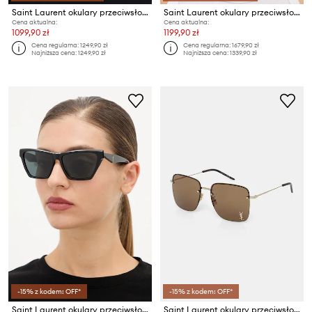
Saint Laurent okulary przeciwsłoneczne damskie
Saint Laurent okulary przeciwsłoneczne
Cena aktualna:
Cena aktualna:
1099,90 zł
1199,90 zł
Cena regularna:
1249,90 zł
Cena regularna:
1679,90 zł
Najniższa cena:
1249,90 zł
Najniższa cena:
1339,90 zł
-15% z kodem: OFF*
-15% z kodem: OFF*
Saint Laurent okulary przeciwsłoneczne
Saint Laurent okulary przeciwsłoneczne