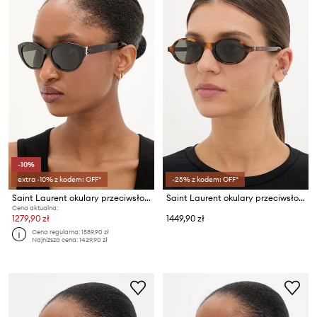
-10%
extra -10% z kodem: OFF*
-25% z kodem: OFF*
Saint Laurent okulary przeciwsłoneczne
Saint Laurent okulary przeciwsłoneczne damskie
Cena aktualna:
1279,90 zł
1449,90 zł
Cena regularna:
1589,90 zł
Najniższa cena:
1429,90 zł