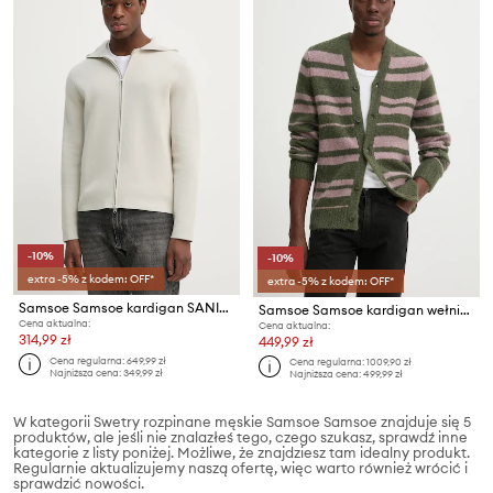
-10%
-10%
extra -5% z kodem: OFF*
extra -5% z kodem: OFF*
Samsoe Samsoe kardigan SANIKLAS
Samsoe Samsoe kardigan wełniany SAARIN
Cena aktualna:
Cena aktualna:
314,99 zł
449,99 zł
Cena regularna:
649,99 zł
Cena regularna:
1009,90 zł
Najniższa cena:
349,99 zł
Najniższa cena:
499,99 zł
W kategorii Swetry rozpinane męskie Samsoe Samsoe znajduje się 5
produktów, ale jeśli nie znalazłeś tego, czego szukasz, sprawdź inne
kategorie z listy poniżej. Możliwe, że znajdziesz tam idealny produkt.
Regularnie aktualizujemy naszą ofertę, więc warto również wrócić i
sprawdzić nowości.