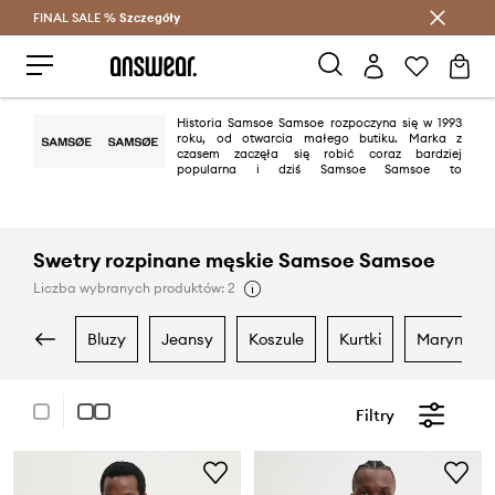
FINAL SALE %
Szczegóły
Oszczędzaj z Answear Club >
Historia Samsoe Samsoe rozpoczyna się w 1993
roku, od otwarcia małego butiku. Marka z
czasem zaczęła się robić coraz bardziej
popularna i dziś Samsoe Samsoe to
międzynarodowy dom mody. Kolekcje przez nich tworzone to kwintesencja
mody ulicznej rodem z Kopenhagi oraz skandynawskiego minimalizmu.
Swetry rozpinane męskie Samsoe Samsoe
Liczba wybranych produktów: 2
bluzy
jeansy
koszule
kurtki
marynarki
Filtry