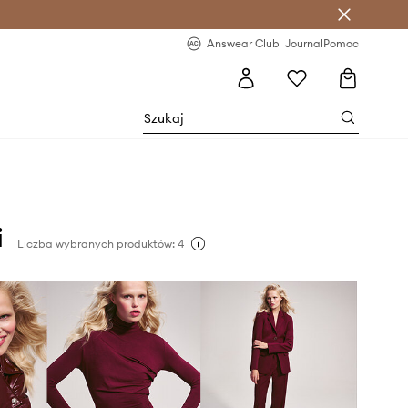
letter >
Regularne nowości >
Answear Club
Journal
Pomoc
i
Liczba wybranych produktów: 4