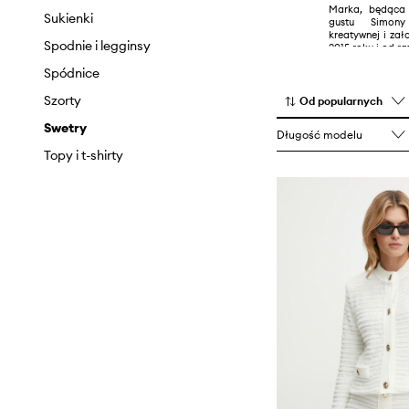
Marka, będąca
Sukienki
gustu Simony 
kreatywnej i zało
Spodnie i legginsy
2015 roku i od ra
kobiecą eleganc
Spódnice
światem kreacje
Corsellini celebr
ich aspiracje 
Szorty
Od popularnych
wyjątkowego i ch
wyrafinow
Swetry
Długość modelu
kosmopolityczny
piękna, któr
Topy i t-shirty
współczesnym 
formy couture.