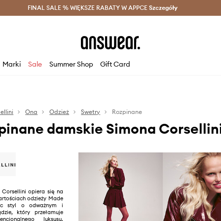
szczędzaj z Answear Club >
FINAL SALE % WIĘKSZE RABATY W APPCE
Dostawa nawet w 24h >
Szczegóły
News
Marki
Sale
Summer Shop
Gift Card
llini
Ona
Odzież
Swetry
Rozpinane
pinane damskie Simona Corsellin
 Corsellini opiera się na
wartościach odzieży Made
ząc styl o odważnym i
dzie, który przełamuje
ncjonalnego luksusu.