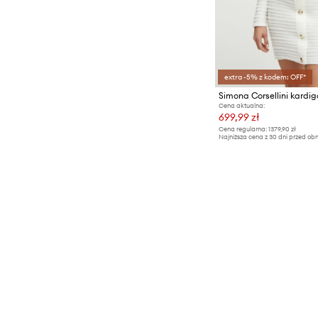
extra -5% z kodem: OFF*
Simona Corsellini kardi
Cena aktualna:
699,99 zł
Cena regularna:
1379,90 zł
Najniższa cena z 30 dni przed obn