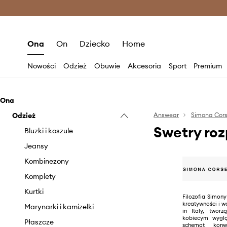
Premium Fashion Benefits >
O
Ona
On
Dziecko
Home
Nowości
Odzież
Obuwie
Akcesoria
Sport
Premium
Ona
Odzież
Answear
Simona Corse
Swetry roz
Bluzki i koszule
Jeansy
Kombinezony
Komplety
Kurtki
Filozofia Simony
kreatywności i 
Marynarki i kamizelki
in Italy, twor
kobiecym wyglą
Płaszcze
schemat konwe