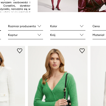
 wyrazem osobowości i
Corsellini, dyrektor
życielki, narodziła się w
zu udało jej się przełożyć
ję na inspirowane całym
 Made in Italy. Simona
uje kobiety, interpretując
i pragnienia za pomocą
Rozmiar producenta
Kolor
Cena
arakterystycznego stylu:
anej mieszanki
Kaptur
Krój
Materiał
ch niuansów i czystego
a eksperymentuje ze
stylem, tworząc nowe