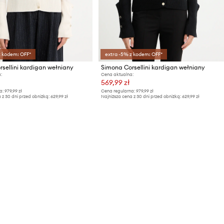
z kodem: OFF*
extra -5% z kodem: OFF*
sellini kardigan wełniany
Simona Corsellini kardigan wełniany
:
Cena aktualna:
569,99 zł
a:
979,99 zł
Cena regularna:
979,99 zł
 z 30 dni przed obniżką:
629,99 zł
Najniższa cena z 30 dni przed obniżką:
629,99 zł