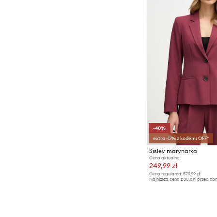
-40%
extra -5% z kodem: OFF*
Sisley marynarka
Cena aktualna:
249,99 zł
Cena regularna:
579,99 zł
Najniższa cena z 30 dni przed obn