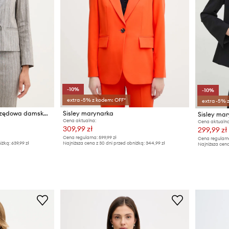
-10%
-10%
extra -5% z kodem: OFF*
extra -5% 
Sisley marynarka jednorzędowa damska z lnem
Sisley marynarka
Sisley ma
Cena aktualna:
Cena aktualna
309,99 zł
299,99 zł
Cena regularna:
599,99 zł
Cena regularn
iżką:
639,99 zł
Najniższa cena z 30 dni przed obniżką:
344,99 zł
Najniższa cena