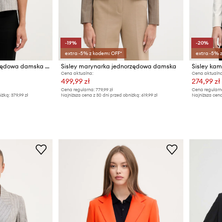
-19%
-20%
extra -5% z kodem: OFF*
extra -5% 
Sisley kamizelka jednorzędowa damska z lnem
Sisley marynarka jednorzędowa damska
Sisley kam
Cena aktualna:
Cena aktualna
499,99 zł
274,99 zł
Cena regularna:
779,99 zł
Cena regularn
iżką:
379,99 zł
Najniższa cena z 30 dni przed obniżką:
619,99 zł
Najniższa cena