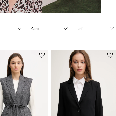
Cena
Krój