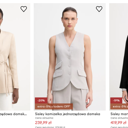
-20%
-19%
extra -5% z kodem: OFF*
extra -5% 
Sisley marynarka jednorzędowa damska z wiskozą
Sisley kamizelka jednorzędowa damska
Sisley ma
Cena aktualna:
Cena aktualna
239,99 zł
419,99 zł
Cena regularna:
379,99 zł
Cena regularn