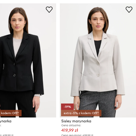
-19%
z kodem: OFF*
extra -5% z kodem: OFF*
rynarka
Sisley marynarka
:
Cena aktualna:
419,99 zł
a:
639,99 zł
Cena regularna:
639,99 zł