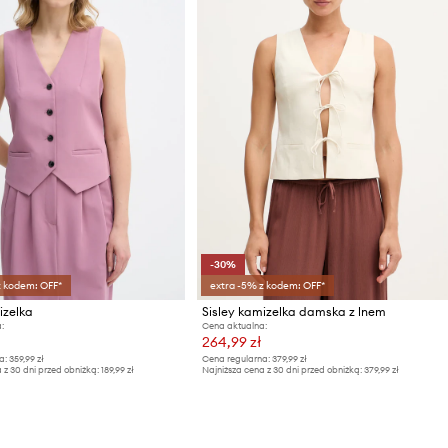
-30%
z kodem: OFF*
extra -5% z kodem: OFF*
izelka
Sisley kamizelka damska z lnem
:
Cena aktualna:
264,99 zł
a:
359,99 zł
Cena regularna:
379,99 zł
 z 30 dni przed obniżką:
189,99 zł
Najniższa cena z 30 dni przed obniżką:
379,99 zł