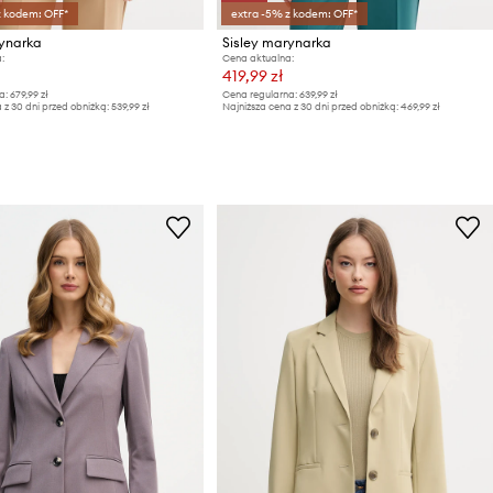
z kodem: OFF*
extra -5% z kodem: OFF*
rynarka
Sisley marynarka
:
Cena aktualna:
419,99 zł
a:
679,99 zł
Cena regularna:
639,99 zł
 z 30 dni przed obniżką:
539,99 zł
Najniższa cena z 30 dni przed obniżką:
469,99 zł