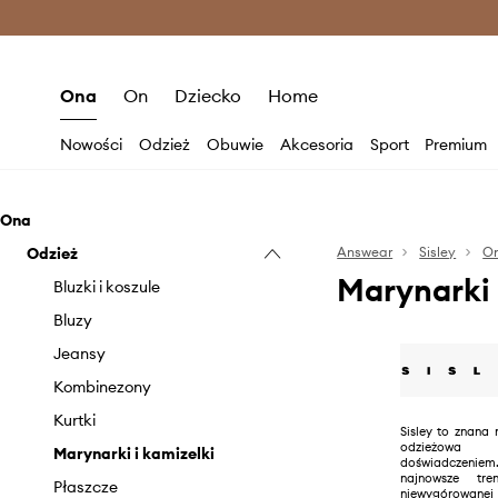
Premium Fashion Benefits >
O
Ona
On
Dziecko
Home
Nowości
Odzież
Obuwie
Akcesoria
Sport
Premium
Ona
Odzież
Answear
Sisley
O
Marynarki 
Bluzki i koszule
Bluzy
Jeansy
Kombinezony
Kurtki
Sisley to znana
odzieżowa
Marynarki i kamizelki
doświadczen
najnowsze tr
Płaszcze
niewygórowanej 