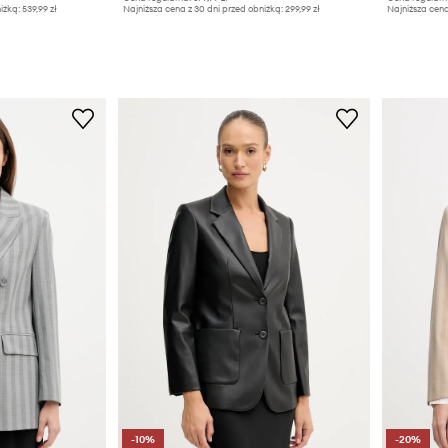
iżką:
539,99 zł
Najniższa cena z 30 dni przed obniżką:
299,99 zł
Najniższa cena
-10%
-20%