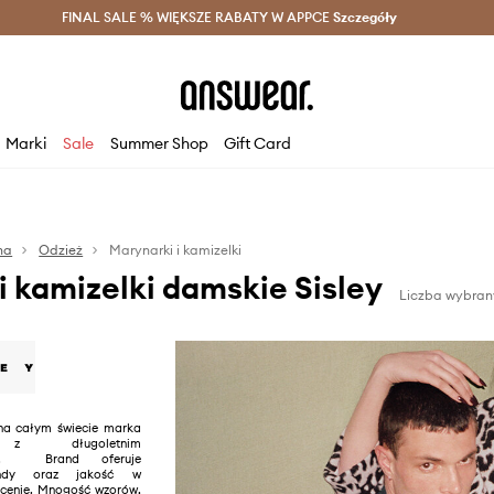
szczędzaj z Answear Club >
FINAL SALE % WIĘKSZE RABATY W APPCE
Dostawa nawet w 24h >
Szczegóły
News
Marki
Sale
Summer Shop
Gift Card
na
Odzież
Marynarki i kamizelki
i kamizelki damskie Sisley
Liczba wybran
 na całym świecie marka
 z długoletnim
iem. Brand oferuje
endy oraz jakość w
cenie. Mnogość wzorów,