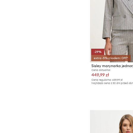
-29%
extra -5% z kodem: OFF*
Cena aktualna:
449,99 zł
Cena regularna:
639,99 zł
Najniższa cena z 30 dni przed obn