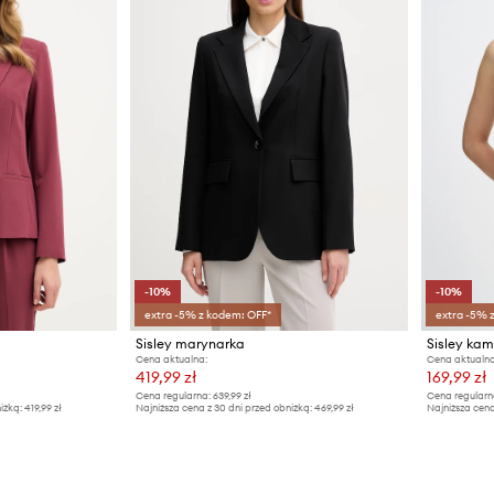
-10%
-10%
extra -5% z kodem: OFF*
extra -5% 
Sisley marynarka
Sisley kam
Cena aktualna:
Cena aktualna
419,99 zł
169,99 zł
Cena regularna:
639,99 zł
Cena regularn
iżką:
419,99 zł
Najniższa cena z 30 dni przed obniżką:
469,99 zł
Najniższa cena