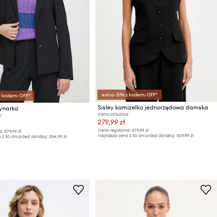
extra -5% z kodem: OFF*
z kodem: OFF*
Sisley kamizelka jednorzędowa damska
rynarka
Cena aktualna:
:
279,99 zł
Cena regularna:
379,99 zł
a:
579,99 zł
Najniższa cena z 30 dni przed obniżką:
309,99 zł
 z 30 dni przed obniżką:
334,99 zł