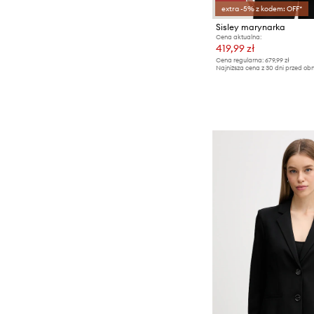
extra -5% z kodem: OFF*
Sisley marynarka
Cena aktualna:
419,99 zł
Cena regularna:
679,99 zł
Najniższa cena z 30 dni przed obn