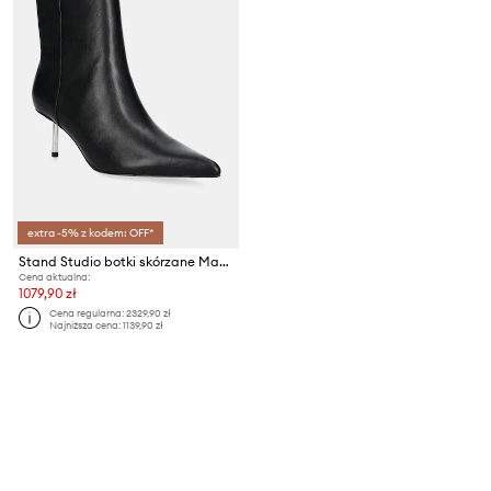
extra -5% z kodem: OFF*
Stand Studio botki skórzane Madison Studded Boot
Cena aktualna:
1079,90 zł
Cena regularna:
2329,90 zł
Najniższa cena:
1139,90 zł