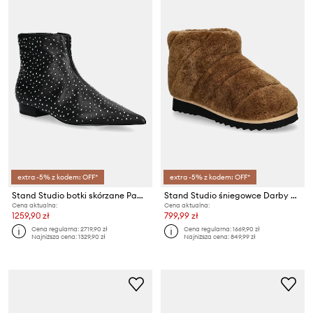
extra -5% z kodem: OFF*
extra -5% z kodem: OFF*
Stand Studio botki skórzane Pamela Boot
Stand Studio śniegowce Darby Boot
Cena aktualna:
Cena aktualna:
1259,90 zł
799,99 zł
Cena regularna:
2719,90 zł
Cena regularna:
1669,90 zł
Najniższa cena:
1329,90 zł
Najniższa cena:
849,99 zł