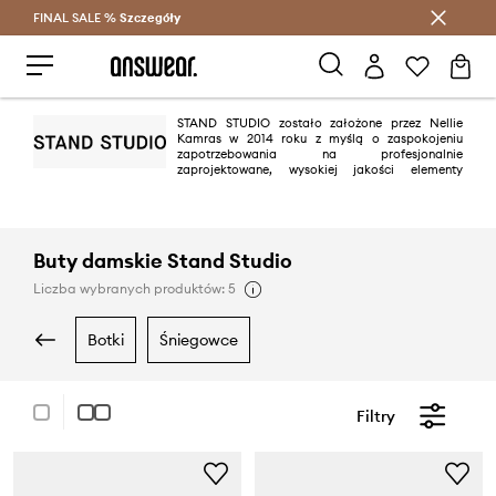
FINAL SALE %
Szczegóły
Oszczędzaj z Answear Club >
STAND STUDIO zostało założone przez Nellie
Kamras w 2014 roku z myślą o zaspokojeniu
zapotrzebowania na profesjonalnie
zaprojektowane, wysokiej jakości elementy
skórzane w przystępnej cenie. Od tego czasu marka rozszerzyła ofertę na
kolekcje sezonowe, głównie ze skóry i sztucznych futer, ale także z wełny,
skóry wegańskiej i innych nowych, zrównoważonych materiałów.
Inspirację marki można znaleźć w kobiecym, niewymuszonym szyku, z
Buty damskie Stand Studio
kultową skandynawską prostotą. Dwoistość pomiędzy czymś szykownym,
a codziennym strojem to jedna z głównych wytycznych STAND STUDIO
Liczba wybranych produktów: 5
podczas tworzenia kolekcji.
botki
śniegowce
Filtry