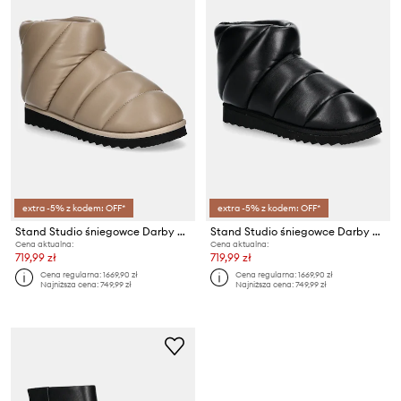
extra -5% z kodem: OFF*
extra -5% z kodem: OFF*
Stand Studio śniegowce Darby Boot
Stand Studio śniegowce Darby Boot
Cena aktualna:
Cena aktualna:
719,99 zł
719,99 zł
Cena regularna:
1669,90 zł
Cena regularna:
1669,90 zł
Najniższa cena:
749,99 zł
Najniższa cena:
749,99 zł