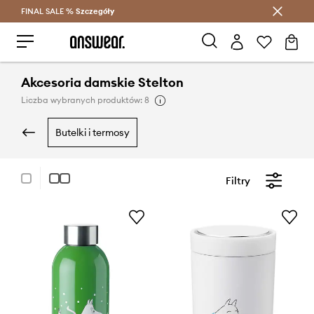
FINAL SALE %
Szczegóły
Oszczędzaj z Answear Club >
Akcesoria damskie Stelton
Liczba wybranych produktów: 8
butelki i termosy
Filtry