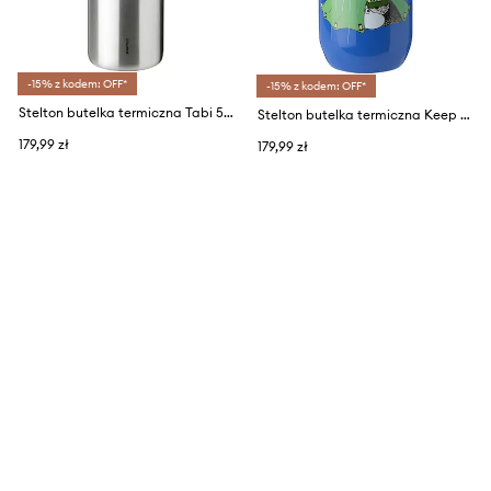
-15% z kodem: OFF*
-15% z kodem: OFF*
Stelton butelka termiczna Tabi 550 ml
Stelton butelka termiczna Keep Cool x Muminki
179,99 zł
179,99 zł