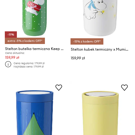
-11%
extra -5% z kodem: OFF*
-15% z kodem: OFF*
Stelton butelka termiczna Keep Cool x Moomin 750 ml
Stelton kubek termiczny x Muminki 200 ml
Cena aktualna:
159,99 zł
159,99 zł
Cena regularna:
179,99 zł
Najniższa cena:
179,99 zł