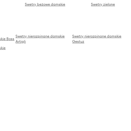
Swetry beżowe damskie
Swetry zielone
Swetry nierozpinane damskie
Swetry nierozpinane damskie
kie Boss
Artigli
Gestuz
skie