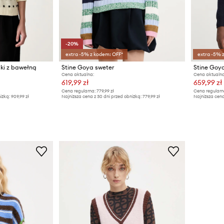
-20%
extra -5% z kodem: OFF*
extra -5% 
ki z bawełną
Stine Goya sweter
Stine Goy
Cena aktualna:
Cena aktualna
619,99 zł
659,99 zł
Cena regularna:
779,99 zł
Cena regularn
iżką:
909,99 zł
Najniższa cena z 30 dni przed obniżką:
779,99 zł
Najniższa cena