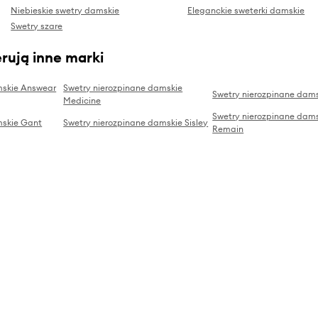
Niebieskie swetry damskie
Eleganckie sweterki damskie
Swetry szare
rują inne marki
mskie Answear
Swetry nierozpinane damskie
Swetry nierozpinane dams
Medicine
Swetry nierozpinane dam
mskie Gant
Swetry nierozpinane damskie Sisley
Remain