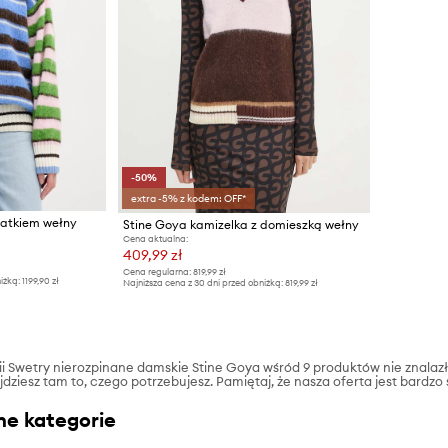
-50%
extra -5% z kodem: OFF*
datkiem wełny
Stine Goya kamizelka z domieszką wełny
Cena aktualna:
409,99 zł
Cena regularna:
819,99 zł
iżką:
1199,90 zł
Najniższa cena z 30 dni przed obniżką:
819,99 zł
rii Swetry nierozpinane damskie Stine Goya wśród 9 produktów nie znalaz
ajdziesz tam to, czego potrzebujesz. Pamiętaj, że nasza oferta jest bardzo
ne kategorie