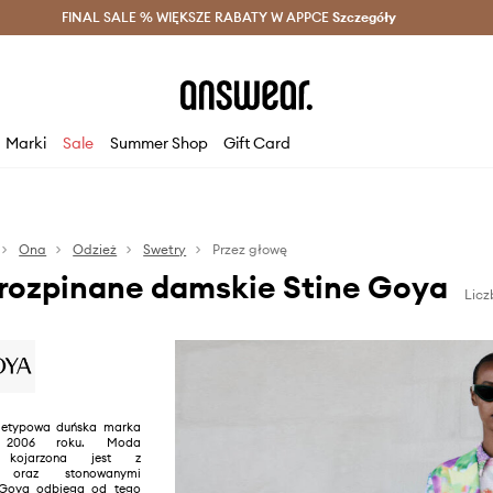
szczędzaj z Answear Club >
FINAL SALE % WIĘKSZE RABATY W APPCE
Dostawa nawet w 24h >
Szczegóły
News
Marki
Sale
Summer Shop
Gift Card
Ona
Odzież
Swetry
Przez głowę
erozpinane damskie Stine Goya
Licz
nietypowa duńska marka
 2006 roku. Moda
a kojarzona jest z
m oraz stonowanymi
 Goya odbiega od tego