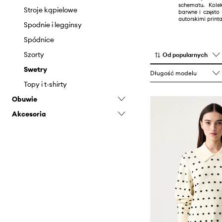
schematu. Kole
Stroje kąpielowe
barwne i często
autorskimi print
Spodnie i legginsy
Spódnice
Szorty
Od popularnych
Swetry
Długość modelu
Topy i t-shirty
Obuwie
Akcesoria
Sneakersy
Biżuteria
Szaliki i chusty
Torebki