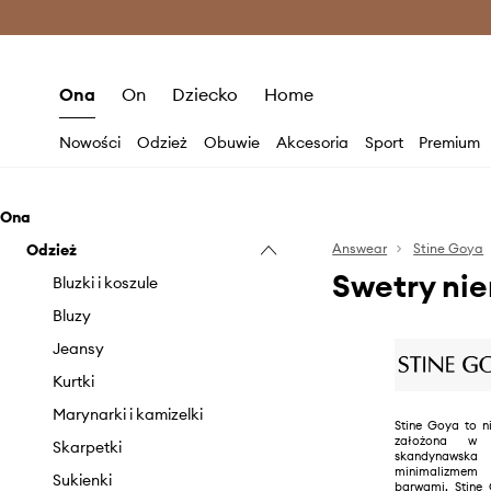
Premium Fashion Benefits >
O
Ona
On
Dziecko
Home
Nowości
Odzież
Obuwie
Akcesoria
Sport
Premium
Ona
Odzież
Answear
Stine Goya
Swetry ni
Bluzki i koszule
Bluzy
Jeansy
Kurtki
Marynarki i kamizelki
Stine Goya to 
założona w
Skarpetki
skandynawsk
minimalizme
Sukienki
barwami, Stine