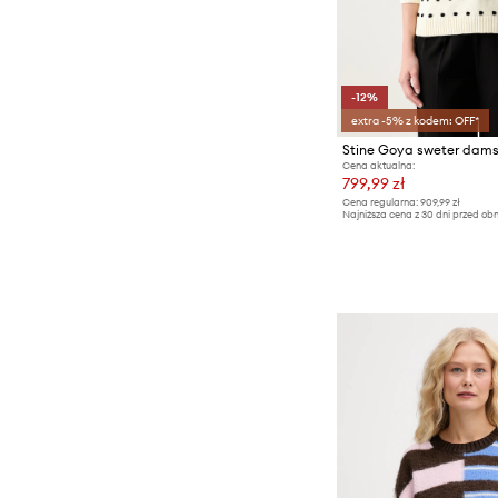
-12%
extra -5% z kodem: OFF*
Stine Goya sweter dams
Cena aktualna:
799,99 zł
Cena regularna:
909,99 zł
Najniższa cena z 30 dni przed obn