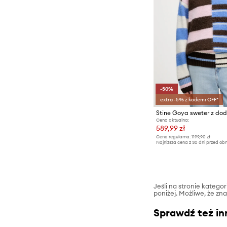
-50%
extra -5% z kodem: OFF*
Stine Goya sweter z do
Cena aktualna:
589,99 zł
Cena regularna:
1199,90 zł
Najniższa cena z 30 dni przed obn
Jeśli na stronie katego
poniżej. Możliwe, że zn
Sprawdź też in