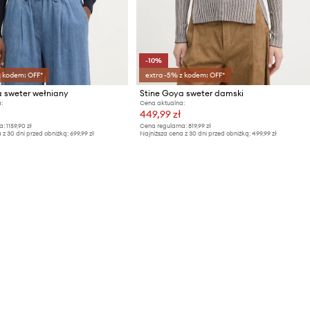
-10%
z kodem: OFF*
extra -5% z kodem: OFF*
a sweter wełniany
Stine Goya sweter damski
:
Cena aktualna:
449,99 zł
a:
1159,90 zł
Cena regularna:
819,99 zł
 z 30 dni przed obniżką:
699,99 zł
Najniższa cena z 30 dni przed obniżką:
499,99 zł