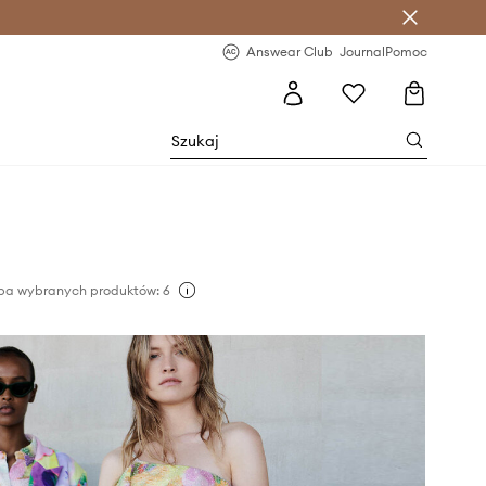
letter >
Regularne nowości >
Answear Club
Journal
Pomoc
ba wybranych produktów: 6