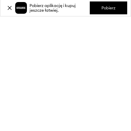
Pobierz aplikację i kupuj
Pobierz
jeszcze łatwiej.
-20%
zniżki** na pierwsze zakupy
za zapis do newslettera.
Dołącz do naszej społeczności, aby otrzymywać informacje o
najnowszych promocjach i produktach.
**Rabat jest jednorazowy, obejmuje nieprzecenione produkty i jest
ważny przy zakupach za min. 350 zł. Rabat nie łączy się z innymi
promocjami, a niektóre produkty mogą być wyłączone z rabatu.
Szczegóły na stronie:
wykluczenia z promocji
.