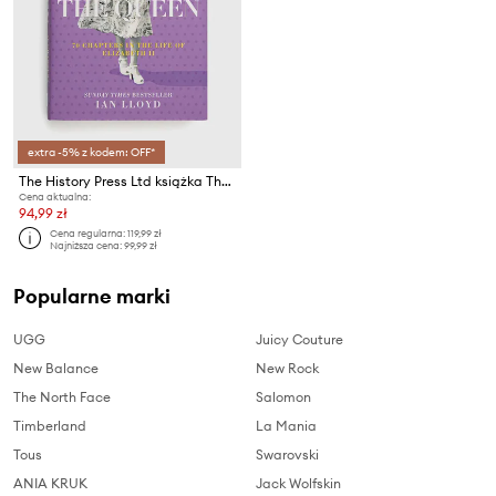
extra -5% z kodem: OFF*
The History Press Ltd książka The Queen, Ian Lloyd
Cena aktualna:
94,99 zł
Cena regularna:
119,99 zł
Najniższa cena:
99,99 zł
Popularne marki
UGG
Juicy Couture
New Balance
New Rock
The North Face
Salomon
Timberland
La Mania
Tous
Swarovski
ANIA KRUK
Jack Wolfskin