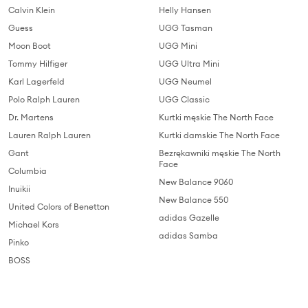
Calvin Klein
Helly Hansen
Guess
UGG Tasman
Moon Boot
UGG Mini
Tommy Hilfiger
UGG Ultra Mini
Karl Lagerfeld
UGG Neumel
Polo Ralph Lauren
UGG Classic
Dr. Martens
Kurtki męskie The North Face
Lauren Ralph Lauren
Kurtki damskie The North Face
Gant
Bezrękawniki męskie The North
Face
Columbia
New Balance 9060
Inuikii
New Balance 550
United Colors of Benetton
adidas Gazelle
Michael Kors
adidas Samba
Pinko
BOSS