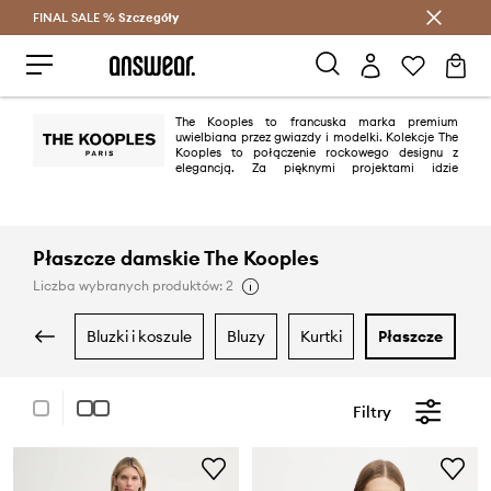
FINAL SALE %
Szczegóły
Oszczędzaj z Answear Club >
The Kooples to francuska marka premium
uwielbiana przez gwiazdy i modelki. Kolekcje The
Kooples to połączenie rockowego designu z
elegancją. Za pięknymi projektami idzie
doskonała jakość oraz wykorzystanie wysokogatunkowych materiałów.
Płaszcze damskie The Kooples
Liczba wybranych produktów: 2
bluzki i koszule
bluzy
kurtki
płaszcze
Filtry