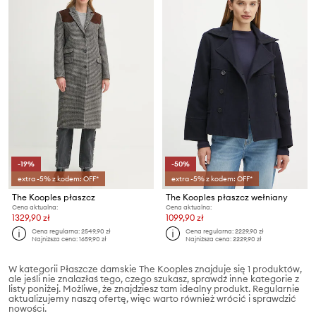
-19%
-50%
extra -5% z kodem: OFF*
extra -5% z kodem: OFF*
The Kooples płaszcz
The Kooples płaszcz wełniany
Cena aktualna:
Cena aktualna:
1329,90 zł
1099,90 zł
Cena regularna:
2549,90 zł
Cena regularna:
2229,90 zł
Najniższa cena:
1659,90 zł
Najniższa cena:
2229,90 zł
W kategorii Płaszcze damskie The Kooples znajduje się 1 produktów,
ale jeśli nie znalazłaś tego, czego szukasz, sprawdź inne kategorie z
listy poniżej. Możliwe, że znajdziesz tam idealny produkt. Regularnie
aktualizujemy naszą ofertę, więc warto również wrócić i sprawdzić
nowości.