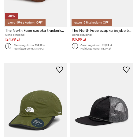
-10%
extra -5% z kodem: OFF*
extra -5% z kodem: OFF*
The North Face czapka truckerka Mudder Trucker
The North Face czapka bejsbolówka bawełniana Norm
Cena aktualna:
Cena aktualna:
124,99 zł
109,99 zł
Cena regularna:
139,99 zł
Cena regularna:
169,99 zł
Najniższa cena:
139,99 zł
Najniższa cena:
115,99 zł