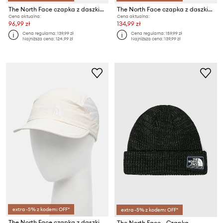
The North Face czapka z daszkiem Rrecycled 66 Classic
The North Face czapka z daszkiem FLEX
Cena aktualna:
Cena aktualna:
96,99 zł
134,99 zł
Cena regularna:
139,99 zł
Cena regularna:
159,99 zł
Najniższa cena:
124,99 zł
Najniższa cena:
139,99 zł
extra -5% z kodem: OFF*
extra -5% z kodem: OFF*
The North Face czapka z daszkiem Summer Run
The North Face - Czapka