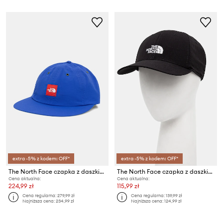
extra -5% z kodem: OFF*
extra -5% z kodem: OFF*
The North Face czapka z daszkiem Redbox
The North Face czapka z daszkiem 66 Flashdry
Cena aktualna:
Cena aktualna:
224,99 zł
115,99 zł
Cena regularna:
279,99 zł
Cena regularna:
139,99 zł
Najniższa cena:
234,99 zł
Najniższa cena:
124,99 zł