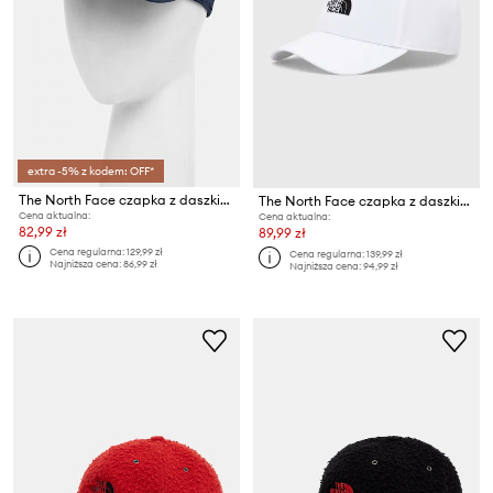
extra -5% z kodem: OFF*
The North Face czapka z daszkiem 66 Flashdry
The North Face czapka z daszkiem Recycled 66 Classic Hat
Cena aktualna:
Cena aktualna:
82,99 zł
89,99 zł
Cena regularna:
129,99 zł
Cena regularna:
139,99 zł
Najniższa cena:
86,99 zł
Najniższa cena:
94,99 zł