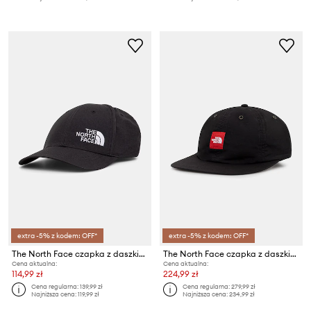
extra -5% z kodem: OFF*
extra -5% z kodem: OFF*
The North Face czapka z daszkiem Horizon
The North Face czapka z daszkiem Redbox
Cena aktualna:
Cena aktualna:
114,99 zł
224,99 zł
Cena regularna:
139,99 zł
Cena regularna:
279,99 zł
Najniższa cena:
119,99 zł
Najniższa cena:
234,99 zł