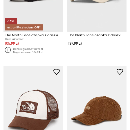
-15%
extra -5% z kodem: OFF*
The North Face czapka z daszkiem Norm Hat
The North Face czapka z daszkiem Mudder Trucker
Cena aktualna:
105,99 zł
139,99 zł
Cena regularna:
139,99 zł
Najniższa cena:
124,99 zł