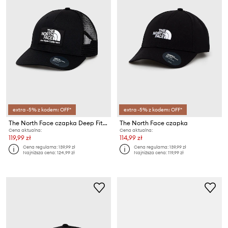
extra -5% z kodem: OFF*
extra -5% z kodem: OFF*
The North Face czapka Deep Fit Mudder
The North Face czapka
Cena aktualna:
Cena aktualna:
119,99 zł
114,99 zł
Cena regularna:
139,99 zł
Cena regularna:
139,99 zł
Najniższa cena:
124,99 zł
Najniższa cena:
119,99 zł