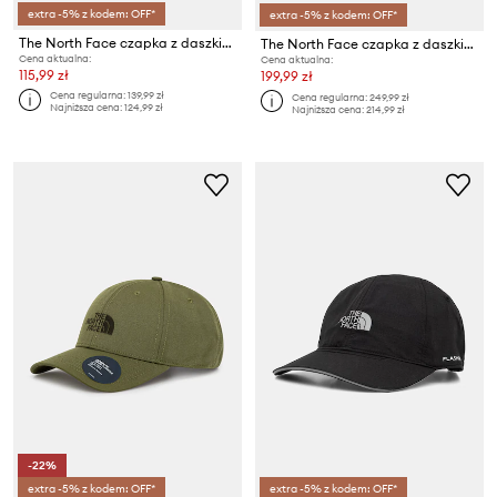
extra -5% z kodem: OFF*
extra -5% z kodem: OFF*
The North Face czapka z daszkiem HORIZON
The North Face czapka z daszkiem Gtx Ballcap
Cena aktualna:
Cena aktualna:
115,99 zł
199,99 zł
Cena regularna:
139,99 zł
Cena regularna:
249,99 zł
Najniższa cena:
124,99 zł
Najniższa cena:
214,99 zł
-22%
extra -5% z kodem: OFF*
extra -5% z kodem: OFF*