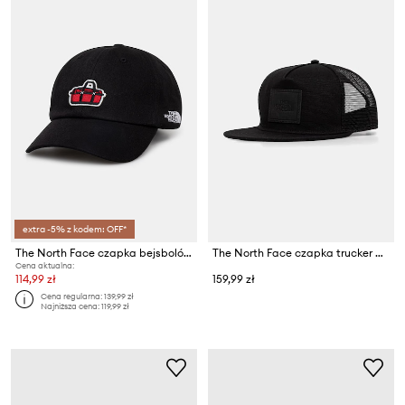
extra -5% z kodem: OFF*
The North Face czapka bejsbolówka Norm
The North Face czapka trucker męska TRUCKER
Cena aktualna:
114,99 zł
159,99 zł
Cena regularna:
139,99 zł
Najniższa cena:
119,99 zł