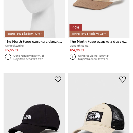
-10%
extra -5% z kodem: OFF*
extra -5% z kodem: OFF*
The North Face czapka z daszkiem Horizon Trucker
The North Face czapka z daszkiem Deep Fit Mudder
Cena aktualna:
Cena aktualna:
119,99 zł
124,99 zł
Cena regularna:
139,99 zł
Cena regularna:
139,99 zł
Najniższa cena:
124,99 zł
Najniższa cena:
139,99 zł