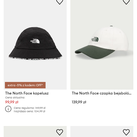
extra -5% z kodem: OFF*
The North Face kapelusz
The North Face czapka bejsbolówka z bawełną Norm
Cena aktualna:
99,99 zł
139,99 zł
Cena regularna:
149,99 zł
Najniższa cena:
104,99 zł