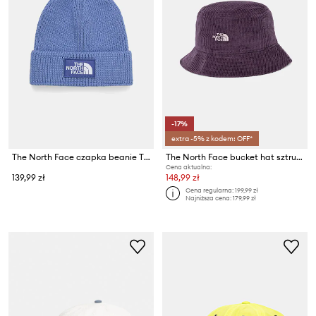
-17%
extra -5% z kodem: OFF*
The North Face czapka beanie TNF Logo Box
The North Face bucket hat sztruksowy Bucket
Cena aktualna:
139,99 zł
148,99 zł
Cena regularna:
199,99 zł
Najniższa cena:
179,99 zł