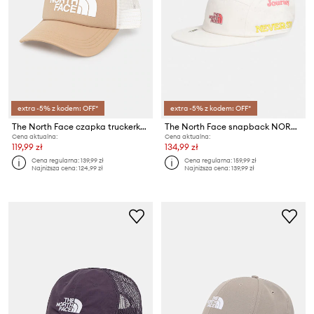
extra -5% z kodem: OFF*
extra -5% z kodem: OFF*
The North Face czapka truckerka TNF Logo Trucker
The North Face snapback NORM CAMP
Cena aktualna:
Cena aktualna:
119,99 zł
134,99 zł
Cena regularna:
139,99 zł
Cena regularna:
159,99 zł
Najniższa cena:
124,99 zł
Najniższa cena:
139,99 zł