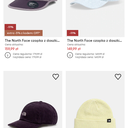
-11%
extra -5% z kodem: OFF*
-11%
The North Face czapka z daszkiem Summer Run
The North Face czapka z daszkiem jeansowa Norm
Cena aktualna:
Cena aktualna:
159,99 zł
149,99 zł
Cena regularna:
179,99 zł
Cena regularna:
169,99 zł
Najniższa cena:
179,99 zł
Najniższa cena:
169,99 zł