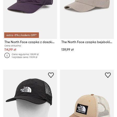
extra -5% z kodem: OFF*
The North Face czapka z daszkiem Horizon Trucker
The North Face czapka bejsbolówka Rrecycled 66 Classic
Cena aktualna:
114,99 zł
139,99 zł
Cena regularna:
139,99 zł
Najniższa cena:
119,99 zł