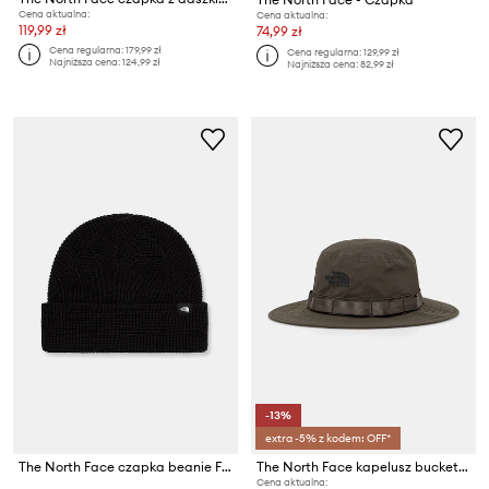
Cena aktualna:
Cena aktualna:
119,99 zł
74,99 zł
Cena regularna:
179,99 zł
Cena regularna:
129,99 zł
Najniższa cena:
124,99 zł
Najniższa cena:
82,99 zł
-13%
extra -5% z kodem: OFF*
The North Face czapka beanie Fisherman
The North Face kapelusz bucket CLASS V BRIMMER
Cena aktualna: