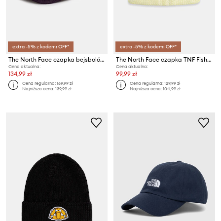
extra -5% z kodem: OFF*
extra -5% z kodem: OFF*
The North Face czapka bejsbolówka bawełniana Norm
The North Face czapka TNF Fisherman Beanie
Cena aktualna:
Cena aktualna:
134,99 zł
99,99 zł
Cena regularna:
169,99 zł
Cena regularna:
129,99 zł
Najniższa cena:
139,99 zł
Najniższa cena:
104,99 zł