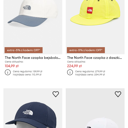
extra -5% z kodem: OFF*
extra -5% z kodem: OFF*
The North Face czapka bejsbolowa Roomy Norm Hat
The North Face czapka z daszkiem Redbox
Cena aktualna:
Cena aktualna:
104,99 zł
224,99 zł
Cena regularna:
139,99 zł
Cena regularna:
279,99 zł
Najniższa cena:
110,99 zł
Najniższa cena:
234,99 zł