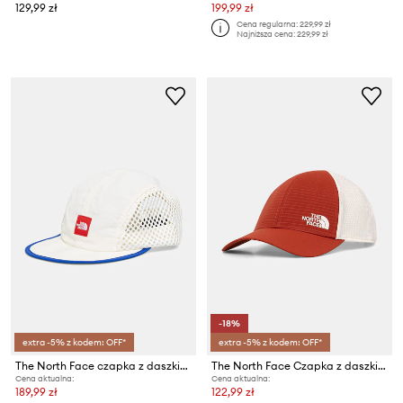
129,99 zł
199,99 zł
Cena regularna:
229,99 zł
Najniższa cena:
229,99 zł
-18%
extra -5% z kodem: OFF*
extra -5% z kodem: OFF*
The North Face czapka z daszkiem
The North Face Czapka z daszkiem TRUCKER
Cena aktualna:
Cena aktualna:
189,99 zł
122,99 zł