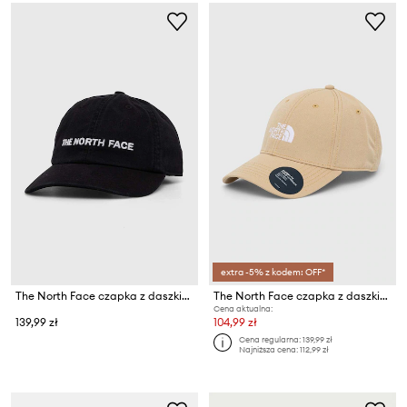
extra -5% z kodem: OFF*
The North Face czapka z daszkiem
The North Face czapka z daszkiem Recycled 66 Classic Hat
Cena aktualna:
139,99 zł
104,99 zł
Cena regularna:
139,99 zł
Najniższa cena:
112,99 zł