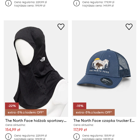
Cena regularna:
229,99 zł
Cena regularna:
179,99 zł
Najniższa cena:
199,99 zł
Najniższa cena:
149,99 zł
-22%
-15%
extra -5% z kodem: OFF*
extra -5% z kodem: OFF*
The North Face hidżab sportowy PERFORMANCE
The North Face czapka trucker Embroidered Mudder Trucker
Cena aktualna:
Cena aktualna:
154,99 zł
117,99 zł
Cena regularna:
229,99 zł
Cena regularna:
159,99 zł
Najniższa cena:
199,99 zł
Najniższa cena:
139,99 zł