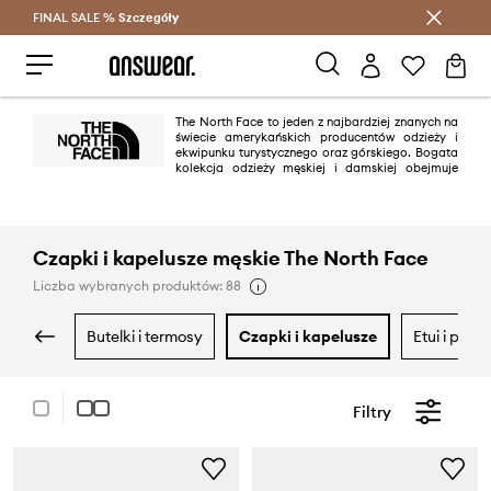
FINAL SALE %
Szczegóły
Oszczędzaj z Answear Club >
The North Face to jeden z najbardziej znanych na
świecie amerykańskich producentów odzieży i
ekwipunku turystycznego oraz górskiego. Bogata
kolekcja odzieży męskiej i damskiej obejmuje
zarówno odzież techniczną, taką jak kurtki i spodnie wspinaczkowe czy
dopasowane do sylwetki softshelle, jak również rzeczy inspirowane górami
przeznaczone do codziennego użytkowania.
Czapki i kapelusze męskie The North Face
Liczba wybranych produktów: 88
butelki i termosy
czapki i kapelusze
etui i pok
Filtry