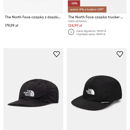
-10%
extra -5% z kodem: OFF*
The North Face czapka z daszkiem Summer Run
The North Face czapka trucker Horizon
Cena aktualna:
179,99 zł
124,99 zł
Cena regularna:
139,99 zł
Najniższa cena:
139,99 zł