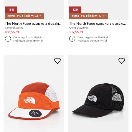
-18%
-12%
extra -5% z kodem: OFF*
extra -5% z kodem: OFF*
The North Face czapka z daszkiem męska ANTORA RAIN
The North Face czapka z daszkiem RUNNER TRUCKER
Cena aktualna:
Cena aktualna:
138,99 zł
139,99 zł
Cena regularna:
199,99 zł
Cena regularna:
159,99 zł
Najniższa cena:
169,99 zł
Najniższa cena:
159,99 zł