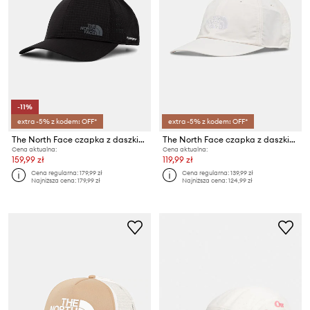
-11%
extra -5% z kodem: OFF*
extra -5% z kodem: OFF*
The North Face czapka z daszkiem TRUCKER
The North Face czapka z daszkiem HORIZON
Cena aktualna:
Cena aktualna:
159,99 zł
119,99 zł
Cena regularna:
179,99 zł
Cena regularna:
139,99 zł
Najniższa cena:
179,99 zł
Najniższa cena:
124,99 zł