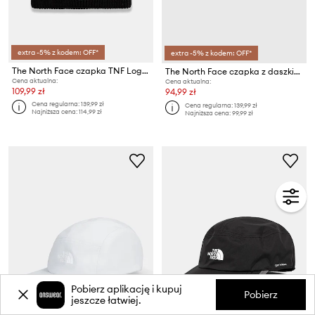
extra -5% z kodem: OFF*
extra -5% z kodem: OFF*
The North Face czapka TNF Logo Box
The North Face czapka z daszkiem Norm Hat
Cena aktualna:
Cena aktualna:
109,99 zł
94,99 zł
Cena regularna:
139,99 zł
Cena regularna:
139,99 zł
Najniższa cena:
114,99 zł
Najniższa cena:
99,99 zł
Pobierz aplikację i kupuj
Pobierz
jeszcze łatwiej.