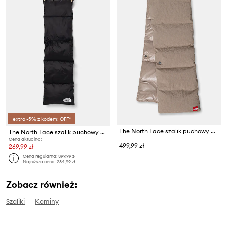
extra -5% z kodem: OFF*
The North Face szalik puchowy Redbox
The North Face szalik puchowy Nuptse Scarf
Cena aktualna:
499,99 zł
269,99 zł
Cena regularna:
399,99 zł
Najniższa cena:
284,99 zł
Zobacz również:
Szaliki
Kominy