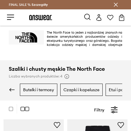
FINAL SALE %
Szczegóły
Oszczędzaj z Answear Club >
The North Face to jeden z najbardziej znanych na
świecie amerykańskich producentów odzieży i
ekwipunku turystycznego oraz górskiego. Bogata
kolekcja odzieży męskiej i damskiej obejmuje
zarówno odzież techniczną, taką jak kurtki i spodnie wspinaczkowe czy
dopasowane do sylwetki softshelle, jak również rzeczy inspirowane górami
przeznaczone do codziennego użytkowania.
Szaliki i chusty męskie The North Face
Liczba wybranych produktów: 4
butelki i termosy
czapki i kapelusze
etui i pokr
Filtry