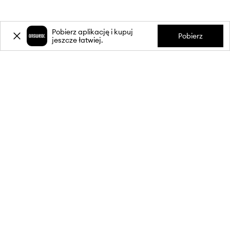
Pobierz aplikację i kupuj
Pobierz
jeszcze łatwiej.
-20%
zniżki** na pierwsze zakupy
za zapis do newslettera.
Dołącz do naszej społeczności, aby otrzymywać informacje o
najnowszych promocjach i produktach.
**Rabat jest jednorazowy, obejmuje nieprzecenione produkty i jest