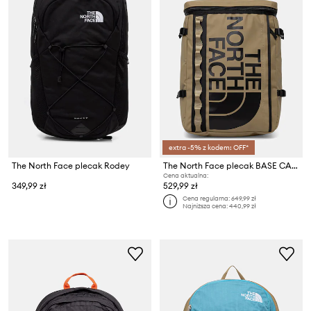
extra -5% z kodem: OFF*
The North Face plecak Rodey
The North Face plecak BASE CAMP FUSE
Cena aktualna:
349,99 zł
529,99 zł
Cena regularna:
649,99 zł
Najniższa cena:
440,99 zł