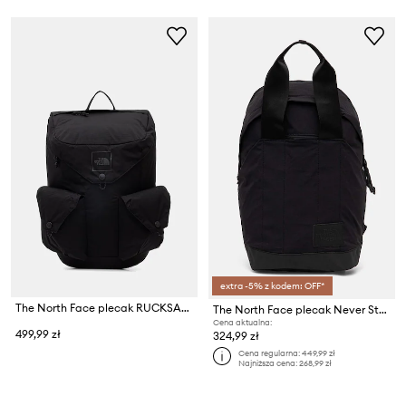
extra -5% z kodem: OFF*
The North Face plecak RUCKSACK
The North Face plecak Never Stop Daypack 20L
Cena aktualna:
499,99 zł
324,99 zł
Cena regularna:
449,99 zł
Najniższa cena:
268,99 zł