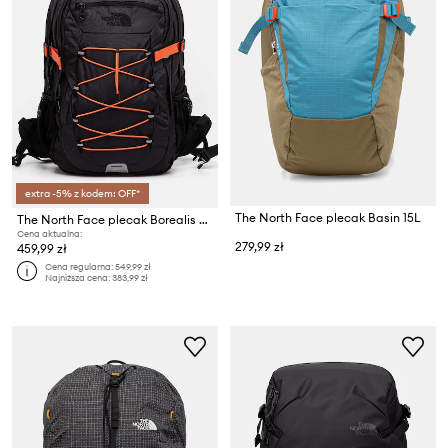
extra -5% z kodem: OFF*
The North Face plecak Basin 15L
The North Face plecak Borealis Classic
Cena aktualna:
279,99 zł
459,99 zł
Cena regularna:
549,99 zł
Najniższa cena:
383,99 zł