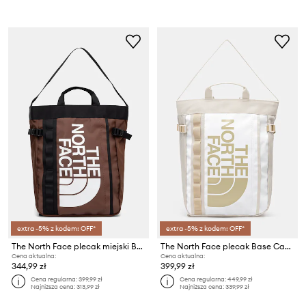
extra -5% z kodem: OFF*
extra -5% z kodem: OFF*
The North Face plecak miejski Base Camp Tote
The North Face plecak Base Camp
Cena aktualna:
Cena aktualna:
344,99 zł
399,99 zł
Cena regularna:
399,99 zł
Cena regularna:
449,99 zł
Najniższa cena:
313,99 zł
Najniższa cena:
339,99 zł