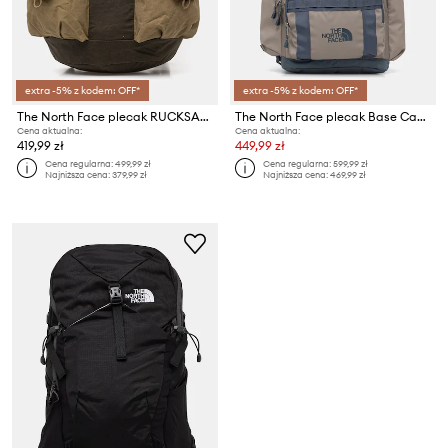
extra -5% z kodem: OFF*
extra -5% z kodem: OFF*
The North Face plecak RUCKSACK
The North Face plecak Base Camp Daypack
Cena aktualna:
Cena aktualna:
419,99 zł
449,99 zł
Cena regularna:
499,99 zł
Cena regularna:
599,99 zł
Najniższa cena:
379,99 zł
Najniższa cena:
469,99 zł