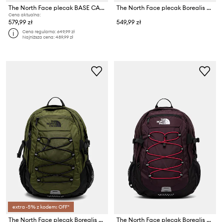
The North Face plecak BASE CAMP 30 l
The North Face plecak Borealis Luxe 27L
Cena aktualna:
579,99 zł
549,99 zł
Cena regularna:
649,99 zł
Najniższa cena:
489,99 zł
extra -5% z kodem: OFF*
The North Face plecak Borealis Classic
The North Face plecak Borealis Classic 29L