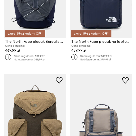
extra -5% z kodem: OFF*
extra -5% z kodem: OFF*
The North Face plecak Borealis Trail
The North Face plecak na laptopa Base Camp Voyager
Cena aktualna:
Cena aktualna:
469,99 zł
439,99 zł
Cena regularna:
599,99 zł
Cena regularna:
599,99 zł
Najniższa cena:
389,99 zł
Najniższa cena:
395,99 zł