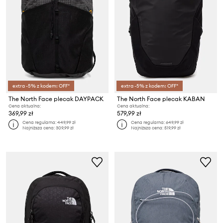
extra -5% z kodem: OFF*
extra -5% z kodem: OFF*
The North Face plecak DAYPACK
The North Face plecak KABAN
Cena aktualna:
Cena aktualna:
369,99 zł
579,99 zł
Cena regularna:
449,99 zł
Cena regularna:
649,99 zł
Najniższa cena:
309,99 zł
Najniższa cena:
519,99 zł