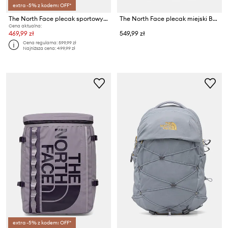
extra -5% z kodem: OFF*
The North Face plecak sportowy TRAIL LITE 36L
The North Face plecak miejski Base Camp Voyager Rolltop
Cena aktualna:
469,99 zł
549,99 zł
Cena regularna:
599,99 zł
Najniższa cena:
499,99 zł
extra -5% z kodem: OFF*