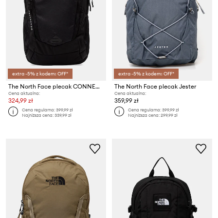
extra -5% z kodem: OFF*
extra -5% z kodem: OFF*
The North Face plecak CONNECTOR
The North Face plecak Jester
Cena aktualna:
Cena aktualna:
324,99 zł
359,99 zł
Cena regularna:
399,99 zł
Cena regularna:
399,99 zł
Najniższa cena:
339,99 zł
Najniższa cena:
299,99 zł