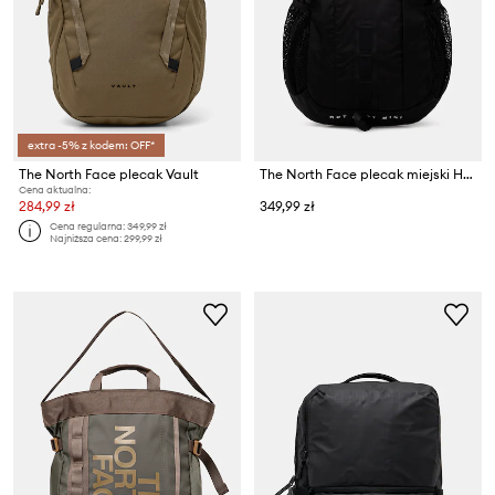
extra -5% z kodem: OFF*
The North Face plecak Vault
The North Face plecak miejski Hot Shot Mini
Cena aktualna:
284,99 zł
349,99 zł
Cena regularna:
349,99 zł
Najniższa cena:
299,99 zł