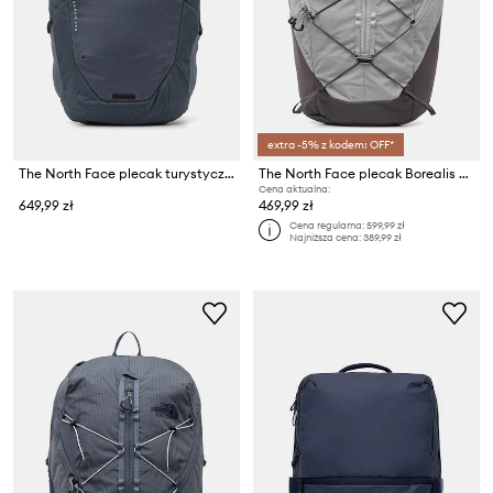
extra -5% z kodem: OFF*
The North Face plecak turystyczny KABAN
The North Face plecak Borealis Trail
Cena aktualna:
649,99 zł
469,99 zł
Cena regularna:
599,99 zł
Najniższa cena:
389,99 zł