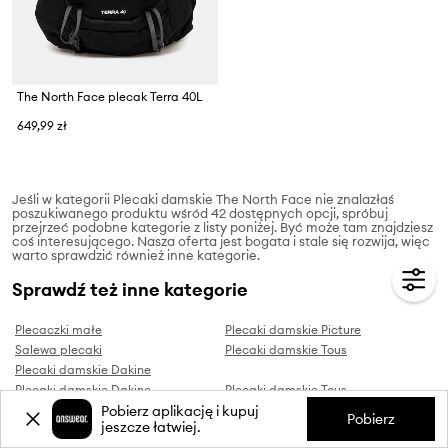
The North Face plecak Terra 40L
649,99 zł
Jeśli w kategorii Plecaki damskie The North Face nie znalazłaś
poszukiwanego produktu wśród 42 dostępnych opcji, spróbuj
przejrzeć podobne kategorie z listy poniżej. Być może tam znajdziesz
coś interesującego. Nasza oferta jest bogata i stale się rozwija, więc
warto sprawdzić również inne kategorie.
Sprawdź też inne kategorie
Plecaczki małe
Plecaki damskie Picture
Salewa plecaki
Plecaki damskie Tous
Plecaki damskie Dakine
Plecaki damskie Dakine
Plecaki damskie Tous
Plecaki damskie adidas
Plecaki damskie Lefrik
Pobierz aplikację i kupuj
Pobierz
jeszcze łatwiej.
Plecaki damskie Helly Hansen