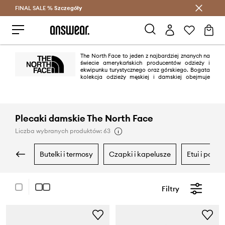
FINAL SALE %
Szczegóły
Oszczędzaj z Answear Club >
The North Face to jeden z najbardziej znanych na
świecie amerykańskich producentów odzieży i
ekwipunku turystycznego oraz górskiego. Bogata
kolekcja odzieży męskiej i damskiej obejmuje
zarówno odzież techniczną, taką jak kurtki i spodnie wspinaczkowe czy
dopasowane do sylwetki softshelle, jak również rzeczy inspirowane górami
przeznaczone do codziennego użytkowania.
Plecaki damskie The North Face
Liczba wybranych produktów: 63
butelki i termosy
czapki i kapelusze
etui i pokr
Filtry