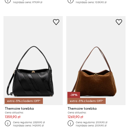
Najniższa cena:
979,99 zł
Najniższa cena:
1039,90 zł
-39%
extra -5% z kodem: OFF*
extra -5% z kodem: OFF*
Themoire torebka
Themoire torebka
Cena aktualna:
Cena aktualna:
1359,90 zł
1269,90 zł
Cena regularna:
2329,90 zł
Cena regularna:
2109,90 zł
Najniższa cena:
1429,90 zł
Najniższa cena:
2109,90 zł