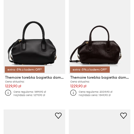
extra -5% z kodem: OFF*
extra -5% z kodem: OFF*
Themoire torebka bagietka damska z imitacji skóry Tallia
Themoire torebka bagietka damska z imitacji skóry Tallia
Cena aktualna:
Cena aktualna:
1229,90 zł
1229,90 zł
Cena regularna:
1899,90 zł
Cena regularna:
2009,90 zł
Najniższa cena:
1279,90 zł
Najniższa cena:
1349,90 zł