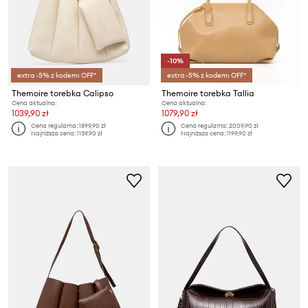
-10%
extra -5% z kodem: OFF*
extra -5% z kodem: OFF*
Themoire torebka Calipso
Themoire torebka Tallia
Cena aktualna:
Cena aktualna:
1039,90 zł
1079,90 zł
Cena regularna:
1899,90 zł
Cena regularna:
2009,90 zł
Najniższa cena:
1139,90 zł
Najniższa cena:
1199,90 zł