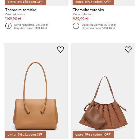
extra -5% z kodem: OFF*
extra -5% z kodem: OFF*
Themoire torebka
Themoire torebka
Cena aktualna:
Cena aktualna:
1169,90 zł
939,99 zł
Cena regularna:
2189,90 zł
Cena regularna:
1809,90 zł
Najniższa cena:
1299,90 zł
Najniższa cena:
1039,90 zł
extra -5% z kodem: OFF*
extra -5% z kodem: OFF*