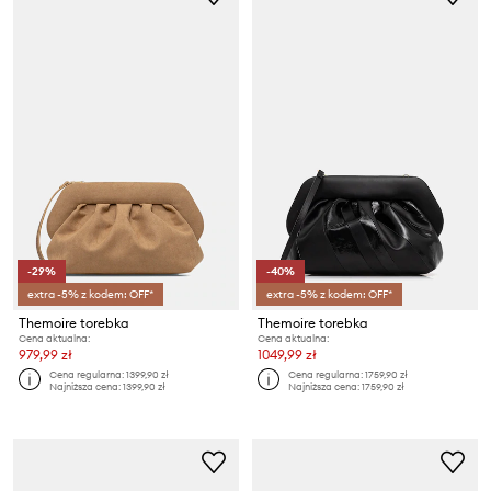
-29%
-40%
extra -5% z kodem: OFF*
extra -5% z kodem: OFF*
Themoire torebka
Themoire torebka
Cena aktualna:
Cena aktualna:
979,99 zł
1049,99 zł
Cena regularna:
1399,90 zł
Cena regularna:
1759,90 zł
Najniższa cena:
1399,90 zł
Najniższa cena:
1759,90 zł