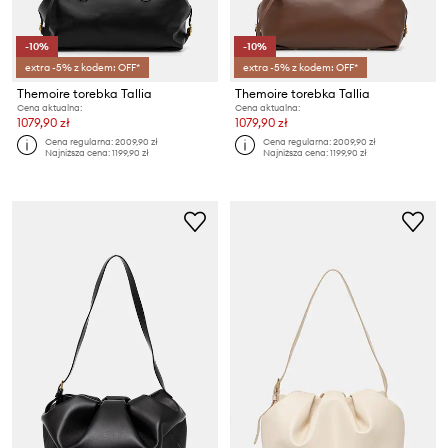
-10%
-10%
extra -5% z kodem: OFF*
extra -5% z kodem: OFF*
Themoire torebka Tallia
Themoire torebka Tallia
Cena aktualna:
Cena aktualna:
1079,90 zł
1079,90 zł
Cena regularna:
2009,90 zł
Cena regularna:
2009,90 zł
Najniższa cena:
1199,90 zł
Najniższa cena:
1199,90 zł