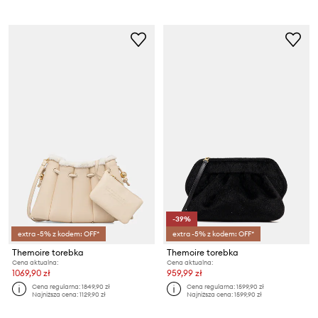
-39%
extra -5% z kodem: OFF*
extra -5% z kodem: OFF*
Themoire torebka
Themoire torebka
Cena aktualna:
Cena aktualna:
1069,90 zł
959,99 zł
Cena regularna:
1849,90 zł
Cena regularna:
1599,90 zł
Najniższa cena:
1129,90 zł
Najniższa cena:
1599,90 zł