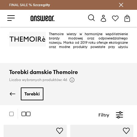
FINAL SALE %
Szczegóły
Oszczędzaj z Answear Club >
Themoire wierzy w harmonijne współistnienie
branży
modowej oraz odpowiedzialnego
rozwoju. Marka od 2019 roku oferuje ekologiczne
oraz modne produkty powstałe przy użyciu
wyłącznie materiałów nieszkodliwych dla planety. Dla Themoire bardzo
istotne jest odkrywanie nowych tkanin ekologicznych z takich źródeł jak
liście ananasa, czy odpady przemysłu jabłkowego. Ponadto torby są
również wykonane z materiałów naturalnych, takich jak korek czy rafia, a
także pochodzących z recyklingu.
Torebki damskie Themoire
Liczba wybranych produktów: 46
torebki
Filtry