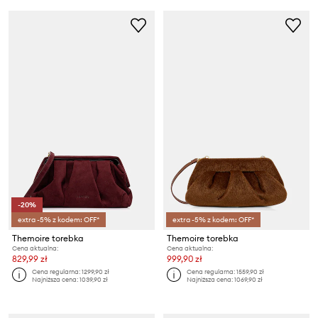
-20%
extra -5% z kodem: OFF*
extra -5% z kodem: OFF*
Themoire torebka
Themoire torebka
Cena aktualna:
Cena aktualna:
829,99 zł
999,90 zł
Cena regularna:
1299,90 zł
Cena regularna:
1559,90 zł
Najniższa cena:
1039,90 zł
Najniższa cena:
1069,90 zł