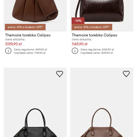
-10%
extra -5% z kodem: OFF*
extra -5% z kodem: OFF*
Themoire torebka Calipso
Themoire torebka Calipso
Cena aktualna:
Cena aktualna:
1039,90 zł
1169,90 zł
Cena regularna:
1899,90 zł
Cena regularna:
2159,90 zł
Najniższa cena:
1139,90 zł
Najniższa cena:
1299,90 zł