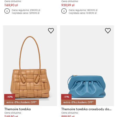
Cena aktualna:
Cena aktualna:
1169,90 zł
939,99 zł
Cena regularna:
2189,90 zł
Cena regularna:
1809,90 zł
Najniższa cena:
1299,90 zł
Najniższa cena:
1039,90 zł
-10%
-11%
extra -5% z kodem: OFF*
extra -5% z kodem: OFF*
Themoire torebka
Themoire torebka crossbody damska z imitacji skóry
Cena aktualna:
Cena aktualna:
1149,90 zł
999,90 zł