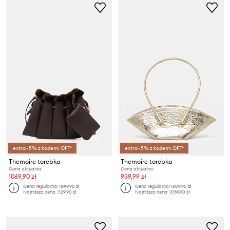
extra -5% z kodem: OFF*
extra -5% z kodem: OFF*
Themoire torebka
Themoire torebka
Cena aktualna:
Cena aktualna:
1069,90 zł
939,99 zł
Cena regularna:
1849,90 zł
Cena regularna:
1809,90 zł
Najniższa cena:
1129,90 zł
Najniższa cena:
1039,90 zł