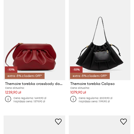
-10%
-10%
extra -5% z kodem: OFF*
extra -5% z kodem: OFF*
Themoire torebka crossbody damska z imitacji skóry
Themoire torebka Calipso
Cena aktualna:
Cena aktualna:
1239,90 zł
1079,90 zł
Cena regularna:
1649,90 zł
Cena regularna:
2009,90 zł
Najniższa cena:
1379,90 zł
Najniższa cena:
1199,90 zł