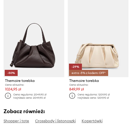
-29%
-50%
extra -5% z kodem: OFF*
Themoire torebka
Themoire torebka
Cena aktualna:
Cena aktualna:
1024,95 zł
849,99 zł
Cena regularna:
2049,90 zł
Cena regularna:
1209,90 zł
Najniższa cena:
2049,90 zł
Najniższa cena:
1209,90 zł
Zobacz również:
Shopper i tote
Crossbody i listonoszki
Kopertówki