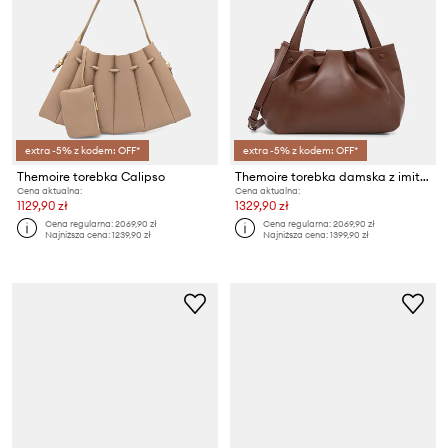
extra -5% z kodem: OFF*
extra -5% z kodem: OFF*
Themoire torebka Calipso
Themoire torebka damska z imitacji skóry Athena
Cena aktualna:
Cena aktualna:
1129,90 zł
1329,90 zł
Cena regularna:
2069,90 zł
Cena regularna:
2069,90 zł
Najniższa cena:
1239,90 zł
Najniższa cena:
1399,90 zł