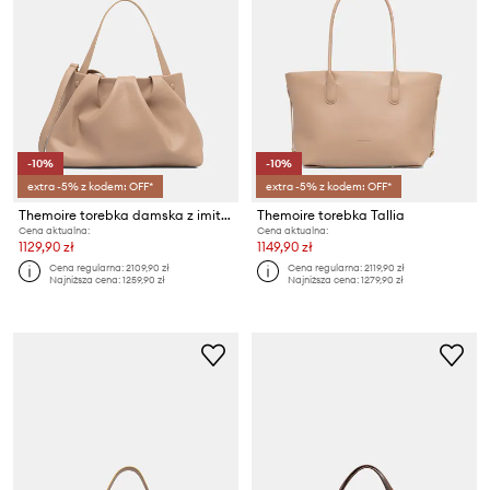
-10%
-10%
extra -5% z kodem: OFF*
extra -5% z kodem: OFF*
Themoire torebka damska z imitacji skóry Athena
Themoire torebka Tallia
Cena aktualna:
Cena aktualna:
1129,90 zł
1149,90 zł
Cena regularna:
2109,90 zł
Cena regularna:
2119,90 zł
Najniższa cena:
1259,90 zł
Najniższa cena:
1279,90 zł