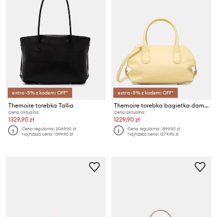
extra -5% z kodem: OFF*
extra -5% z kodem: OFF*
Themoire torebka Tallia
Themoire torebka bagietka damska z imitacji skóry Tallia
Cena aktualna:
Cena aktualna:
1329,90 zł
1229,90 zł
Cena regularna:
2069,90 zł
Cena regularna:
1899,90 zł
Najniższa cena:
1399,90 zł
Najniższa cena:
1279,90 zł