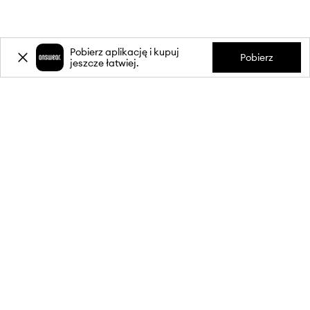
Pobierz aplikację i kupuj
Pobierz
jeszcze łatwiej.
-20%
zniżki** na pierwsze zakupy
za zapis do newslettera.
Dołącz do naszej społeczności, aby otrzymywać informacje o
najnowszych promocjach i produktach.