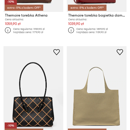
-10%
extra -5% z kodem: OFF*
extra -5% z kodem: OFF*
Themoire torebka Athena
Themoire torebka bagietka damska z imitacji skóry Tallia
Cena aktualna:
Cena aktualna:
1059,90 zł
1039,90 zł
Cena regularna:
1959,90 zł
Cena regularna:
1899,90 zł
Najniższa cena:
1179,90 zł
Najniższa cena:
1139,90 zł
-10%