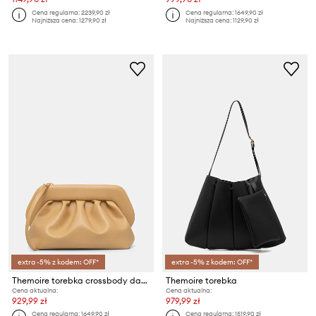
Cena regularna:
2239,90 zł
Cena regularna:
1649,90 zł
Najniższa cena:
1279,90 zł
Najniższa cena:
1129,90 zł
extra -5% z kodem: OFF*
extra -5% z kodem: OFF*
Themoire torebka crossbody damska z imitacji skóry
Themoire torebka
Cena aktualna:
Cena aktualna:
929,99 zł
979,99 zł
Cena regularna:
1649,90 zł
Cena regularna:
1519,90 zł