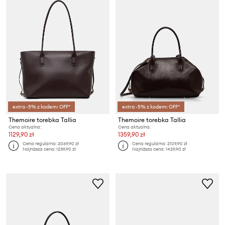
extra -5% z kodem: OFF*
extra -5% z kodem: OFF*
Themoire torebka Tallia
Themoire torebka Tallia
Cena aktualna:
Cena aktualna:
1129,90 zł
1359,90 zł
Cena regularna:
2069,90 zł
Cena regularna:
2109,90 zł
Najniższa cena:
1239,90 zł
Najniższa cena:
1429,90 zł