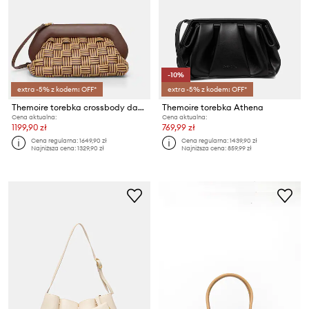
-10%
extra -5% z kodem: OFF*
extra -5% z kodem: OFF*
Themoire torebka crossbody damska z imitacji skóry
Themoire torebka Athena
Cena aktualna:
Cena aktualna:
1199,90 zł
769,99 zł
Cena regularna:
1649,90 zł
Cena regularna:
1439,90 zł
Najniższa cena:
1329,90 zł
Najniższa cena:
859,99 zł