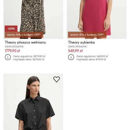
-50%
extra -5% z kodem: OFF*
extra -5% z kodem: OFF*
Theory płaszcz wełniany
Theory sukienka
Cena aktualna:
Cena aktualna:
1779,90 zł
549,99 zł
Cena regularna:
3579,90 zł
Cena regularna:
1629,90 zł
Najniższa cena:
3579,90 zł
Najniższa cena:
579,99 zł