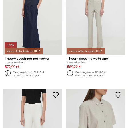
-19%
extra -5% z kodem: OFF*
extra -5% z kodem: OFF*
Theory spódnica jeansowa
Theory spodnie wełniane
Cena aktualna:
Cena aktualna:
579,99 zł
589,99 zł
Cena regularna:
1329,90 zł
Cena regularna:
1819,90 zł
Najniższa cena:
719,99 zł
Najniższa cena:
619,99 zł