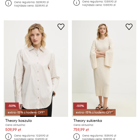
Cena regularna:
1059,90 zł
Cena regularna:
3239,90 zł
Najniższa cena:
1059,90 zł
Najniższa cena:
3239,90 zł
-50%
-50%
extra -15% z kodem: OFF*
extra -15% z kodem: OFF*
Theory koszula
Theory sukienka
Cena aktualna:
Cena aktualna:
509,99 zł
759,99 zł
Cena regularna:
1029,90 zł
Cena regularna:
1539,90 zł
Najniższa cena:
1029,90 zł
Najniższa cena:
1539,90 zł