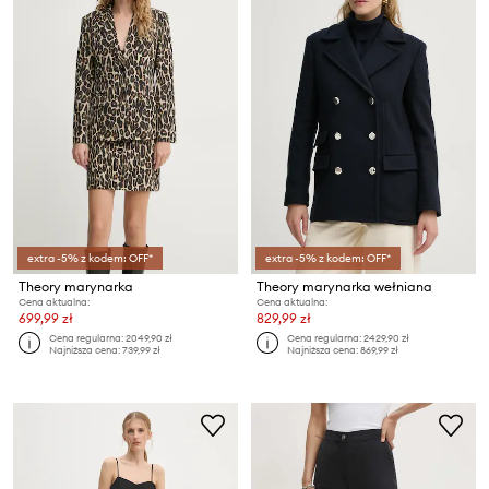
extra -5% z kodem: OFF*
extra -5% z kodem: OFF*
Theory marynarka
Theory marynarka wełniana
Cena aktualna:
Cena aktualna:
699,99 zł
829,99 zł
Cena regularna:
2049,90 zł
Cena regularna:
2429,90 zł
Najniższa cena:
739,99 zł
Najniższa cena:
869,99 zł