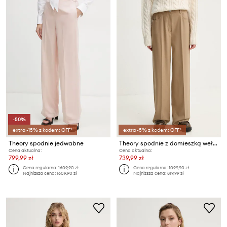
-50%
extra -15% z kodem: OFF*
extra -5% z kodem: OFF*
Theory spodnie jedwabne
Theory spodnie z domieszką wełny
Cena aktualna:
Cena aktualna:
799,99 zł
739,99 zł
Cena regularna:
1609,90 zł
Cena regularna:
1099,90 zł
Najniższa cena:
1609,90 zł
Najniższa cena:
819,99 zł