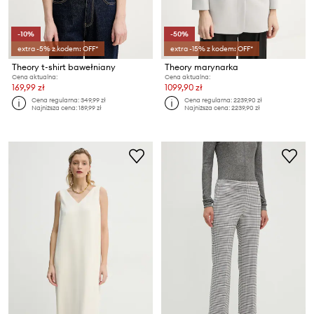
-10%
-50%
extra -5% z kodem: OFF*
extra -15% z kodem: OFF*
Theory t-shirt bawełniany
Theory marynarka
Cena aktualna:
Cena aktualna:
169,99 zł
1099,90 zł
Cena regularna:
349,99 zł
Cena regularna:
2239,90 zł
Najniższa cena:
189,99 zł
Najniższa cena:
2239,90 zł