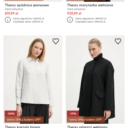
Theory spódnica jeansowa
Theory marynarka wełniana
Cena aktualna:
Cena aktualna:
819,99 zł
939,99 zł
Cena regularna:
1659,90 zł
Cena regularna:
1899,90 zł
Najniższa cena:
1659,90 zł
Najniższa cena:
1899,90 zł
-50%
-19%
extra -15% z kodem: OFF*
extra -5% z kodem: OFF*
Theory koszula lniana
Theory płaszcz wełniany