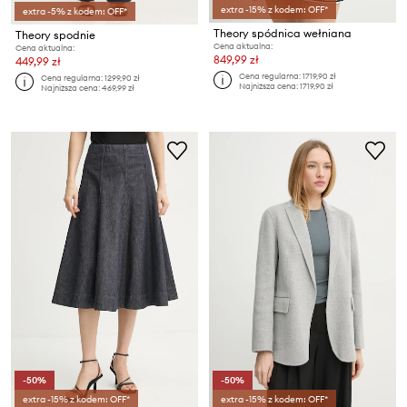
extra -15% z kodem: OFF*
extra -5% z kodem: OFF*
Theory spódnica wełniana
Theory spodnie
Cena aktualna:
Cena aktualna:
849,99 zł
449,99 zł
Cena regularna:
1719,90 zł
Cena regularna:
1299,90 zł
Najniższa cena:
1719,90 zł
Najniższa cena:
469,99 zł
-50%
-50%
extra -15% z kodem: OFF*
extra -15% z kodem: OFF*