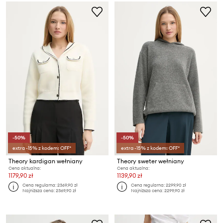
-50%
-50%
extra -15% z kodem: OFF*
extra -15% z kodem: OFF*
Theory kardigan wełniany
Theory sweter wełniany
Cena aktualna:
Cena aktualna:
1179,90 zł
1139,90 zł
Cena regularna:
2369,90 zł
Cena regularna:
2299,90 zł
Najniższa cena:
2369,90 zł
Najniższa cena:
2299,90 zł