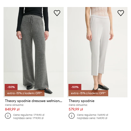
-50%
-50%
extra -15% z kodem: OFF*
extra -15% z kodem: OFF*
Theory spodnie dresowe wełniane
Theory spodnie
Cena aktualna:
Cena aktualna:
849,99 zł
579,99 zł
Cena regularna:
1719,90 zł
Cena regularna:
1169,90 zł
Najniższa cena:
1719,90 zł
Najniższa cena:
1169,90 zł