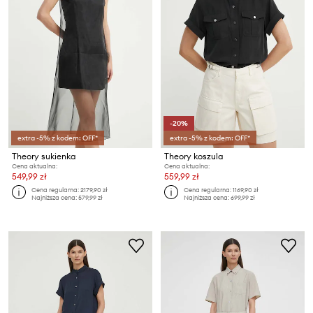
-20%
extra -5% z kodem: OFF*
extra -5% z kodem: OFF*
Theory sukienka
Theory koszula
Cena aktualna:
Cena aktualna:
549,99 zł
559,99 zł
Cena regularna:
2179,90 zł
Cena regularna:
1169,90 zł
Najniższa cena:
579,99 zł
Najniższa cena:
699,99 zł