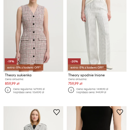
-19%
-20%
extra -5% z kodem: OFF*
extra -5% z kodem: OFF*
Theory sukienka
Theory spodnie lniane
Cena aktualna:
Cena aktualna:
859,99 zł
759,99 zł
Cena regularna:
1679,90 zł
Cena regularna:
1439,90 zł
Najniższa cena:
1069,90 zł
Najniższa cena:
949,99 zł