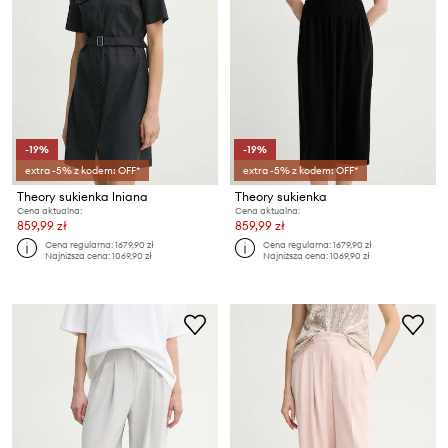
-19%
-19%
extra -5% z kodem: OFF*
extra -5% z kodem: OFF*
Theory sukienka lniana
Theory sukienka
Cena aktualna:
Cena aktualna:
859,99 zł
859,99 zł
Cena regularna:
1679,90 zł
Cena regularna:
1679,90 zł
Najniższa cena:
1069,90 zł
Najniższa cena:
1069,90 zł