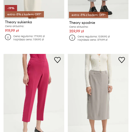
-19%
extra -5% z kodem: OFF*
extra -5% z kodem: OFF*
Theory sukienka
Theory spodnie
Cena aktualna:
Cena aktualna:
919,99 zł
359,99 zł
Cena regularna:
1719,90 zł
Cena regularna:
1039,90 zł
Najniższa cena:
1139,90 zł
Najniższa cena:
379,99 zł