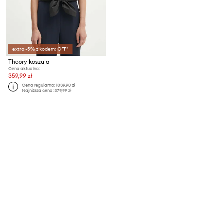
extra -5% z kodem: OFF*
Theory koszula
Cena aktualna:
359,99 zł
Cena regularna:
1039,90 zł
Najniższa cena:
379,99 zł