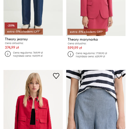
-20%
extra -5% z kodem: OFF*
extra -5% z kodem: OFF*
Theory jeansy
Theory marynarka
Cena aktualna:
Cena aktualna:
374,99 zł
599,99 zł
Cena regularna:
769,99 zł
Cena regularna:
1739,90 zł
Najniższa cena:
469,99 zł
Najniższa cena:
629,99 zł