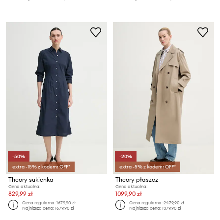
-50%
-20%
extra -15% z kodem: OFF*
extra -5% z kodem: OFF*
Theory sukienka
Theory płaszcz
Cena aktualna:
Cena aktualna:
829,99 zł
1099,90 zł
Cena regularna:
1679,90 zł
Cena regularna:
2479,90 zł
Najniższa cena:
1679,90 zł
Najniższa cena:
1379,90 zł