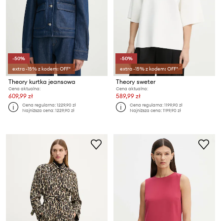
-50%
-50%
extra -15% z kodem: OFF*
extra -15% z kodem: OFF*
Theory kurtka jeansowa
Theory sweter
Cena aktualna:
Cena aktualna:
609,99 zł
589,99 zł
Cena regularna:
1229,90 zł
Cena regularna:
1199,90 zł
Najniższa cena:
1229,90 zł
Najniższa cena:
1199,90 zł