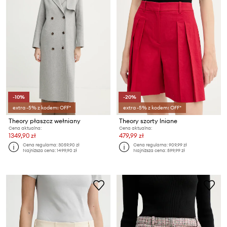
-10%
-20%
extra -5% z kodem: OFF*
extra -5% z kodem: OFF*
Theory płaszcz wełniany
Theory szorty lniane
Cena aktualna:
Cena aktualna:
1349,90 zł
479,99 zł
Cena regularna:
3059,90 zł
Cena regularna:
909,99 zł
Najniższa cena:
1499,90 zł
Najniższa cena:
599,99 zł