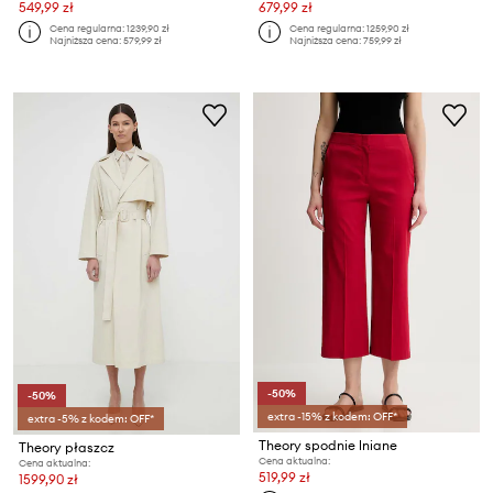
549,99 zł
679,99 zł
Cena regularna:
1239,90 zł
Cena regularna:
1259,90 zł
Najniższa cena:
579,99 zł
Najniższa cena:
759,99 zł
-50%
-50%
extra -15% z kodem: OFF*
extra -5% z kodem: OFF*
Theory spodnie lniane
Theory płaszcz
Cena aktualna:
Cena aktualna:
519,99 zł
1599,90 zł