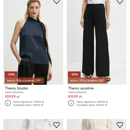
-50%
-50%
extra -15% z kodem: OFF*
extra -15% z kodem: OFF*
Theory bluzka
Theory spodnie
Cena aktualna:
Cena aktualna:
559,99 zł
819,99 zł
Cena regularna:
1139,90 zł
Cena regularna:
1659,90 zł
Najniższa cena:
1139,90 zł
Najniższa cena:
1659,90 zł