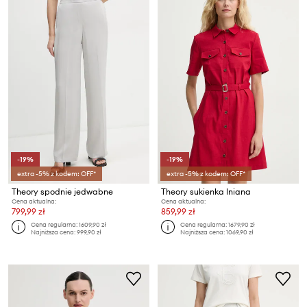
-19%
-19%
extra -5% z kodem: OFF*
extra -5% z kodem: OFF*
Theory spodnie jedwabne
Theory sukienka lniana
Cena aktualna:
Cena aktualna:
799,99 zł
859,99 zł
Cena regularna:
1609,90 zł
Cena regularna:
1679,90 zł
Najniższa cena:
999,90 zł
Najniższa cena:
1069,90 zł