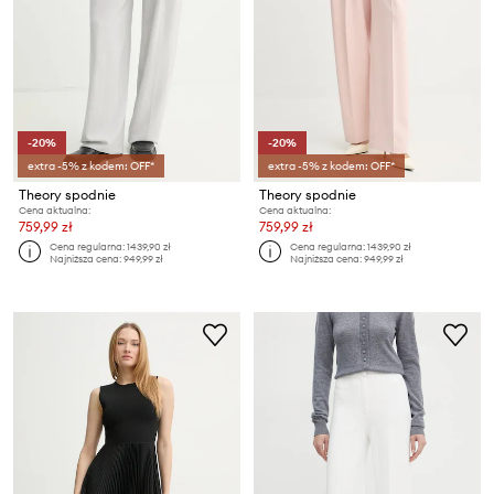
-20%
-20%
extra -5% z kodem: OFF*
extra -5% z kodem: OFF*
Theory spodnie
Theory spodnie
Cena aktualna:
Cena aktualna:
759,99 zł
759,99 zł
Cena regularna:
1439,90 zł
Cena regularna:
1439,90 zł
Najniższa cena:
949,99 zł
Najniższa cena:
949,99 zł