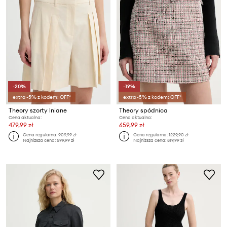
-20%
-19%
extra -5% z kodem: OFF*
extra -5% z kodem: OFF*
Theory szorty lniane
Theory spódnica
Cena aktualna:
Cena aktualna:
479,99 zł
659,99 zł
Cena regularna:
909,99 zł
Cena regularna:
1229,90 zł
Najniższa cena:
599,99 zł
Najniższa cena:
819,99 zł