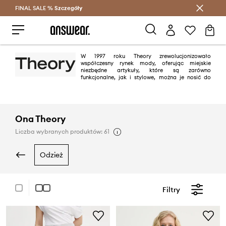
FINAL SALE %
Szczegóły
Oszczędzaj z Answear Club >
W 1997 roku Theory zrewolucjonizowało
współczesny rynek mody, oferując miejskie
niezbędne artykuły, które są zarówno
funkcjonalne, jak i stylowe, można je nosić do
pracy i poza nią. Od ponad dwudziestu lat Theory z zaangażowaniem
tworzy projekty z wykorzystaniem innowacyjnych tkanin i nienagannymi
krojami.
Ona Theory
Liczba wybranych produktów: 61
odzież
Filtry