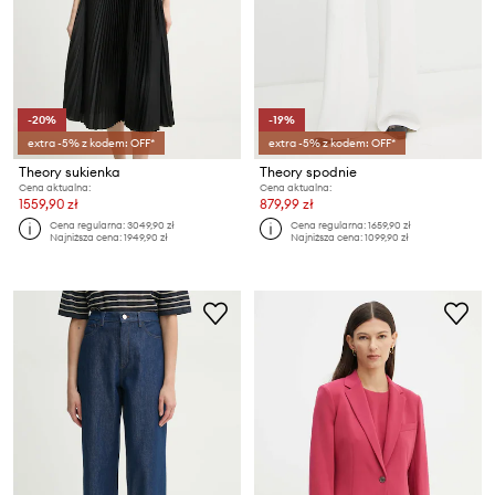
-20%
-19%
extra -5% z kodem: OFF*
extra -5% z kodem: OFF*
Theory sukienka
Theory spodnie
Cena aktualna:
Cena aktualna:
1559,90 zł
879,99 zł
Cena regularna:
3049,90 zł
Cena regularna:
1659,90 zł
Najniższa cena:
1949,90 zł
Najniższa cena:
1099,90 zł