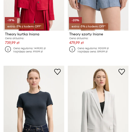
-19%
-20%
extra -5% z kodem: OFF*
extra -5% z kodem: OFF*
Theory kurtka lniana
Theory szorty lniane
Cena aktualna:
Cena aktualna:
739,99 zł
479,99 zł
Cena regularna:
1499,90 zł
Cena regularna:
909,99 zł
Najniższa cena:
919,99 zł
Najniższa cena:
599,99 zł