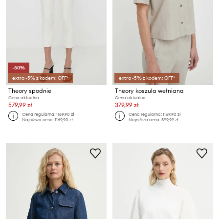
-50%
extra -5% z kodem: OFF*
extra -5% z kodem: OFF*
Theory spodnie
Theory koszula wełniana
Cena aktualna:
Cena aktualna:
579,99 zł
379,99 zł
Cena regularna:
1169,90 zł
Cena regularna:
1169,90 zł
Najniższa cena:
1169,90 zł
Najniższa cena:
399,99 zł