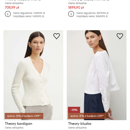
Cena aktualna:
Cena aktualna:
709,99 zł
1899,90 zł
Cena regularna:
1439,90 zł
Cena regularna:
3379,90 zł
Najniższa cena:
1439,90 zł
Najniższa cena:
2369,90 zł
-10%
extra -5% z kodem: OFF*
extra -5% z kodem: OFF*
Theory kardigan
Theory bluzka
Cena aktualna:
Cena aktualna: