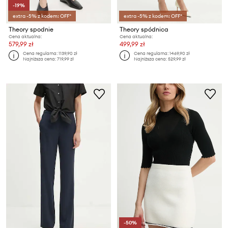
-19%
extra -5% z kodem: OFF*
extra -5% z kodem: OFF*
Theory spodnie
Theory spódnica
Cena aktualna:
Cena aktualna:
579,99 zł
499,99 zł
Cena regularna:
1139,90 zł
Cena regularna:
1469,90 zł
Najniższa cena:
719,99 zł
Najniższa cena:
529,99 zł
-50%