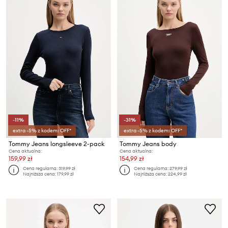
-11%
-31%
extra -5% z kodem: OFF*
extra -5% z kodem: OFF*
Tommy Jeans longsleeve 2-pack
Tommy Jeans body
Cena aktualna:
Cena aktualna:
159,99 zł
154,99 zł
Cena regularna:
319,99 zł
Cena regularna:
279,99 zł
Najniższa cena:
179,99 zł
Najniższa cena:
224,99 zł