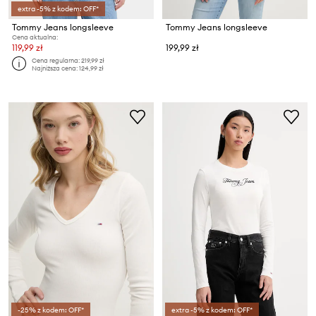
extra -5% z kodem: OFF*
Tommy Jeans longsleeve
Tommy Jeans longsleeve
Cena aktualna:
119,99 zł
199,99 zł
Cena regularna:
219,99 zł
Najniższa cena:
124,99 zł
-25% z kodem: OFF*
extra -5% z kodem: OFF*