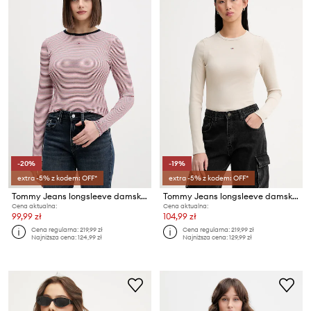
-20%
-19%
extra -5% z kodem: OFF*
extra -5% z kodem: OFF*
Tommy Jeans longsleeve damski bawełniany z elastanem
Tommy Jeans longsleeve damski bawełniany z elastanem
Cena aktualna:
Cena aktualna:
99,99 zł
104,99 zł
Cena regularna:
219,99 zł
Cena regularna:
219,99 zł
Najniższa cena:
124,99 zł
Najniższa cena:
129,99 zł