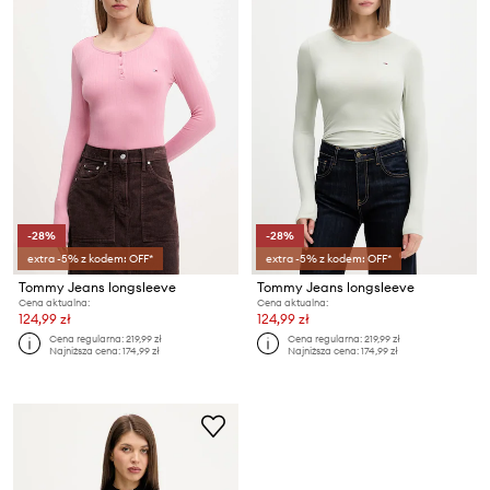
-28%
-28%
extra -5% z kodem: OFF*
extra -5% z kodem: OFF*
Tommy Jeans longsleeve
Tommy Jeans longsleeve
Cena aktualna:
Cena aktualna:
124,99 zł
124,99 zł
Cena regularna:
219,99 zł
Cena regularna:
219,99 zł
Najniższa cena:
174,99 zł
Najniższa cena:
174,99 zł