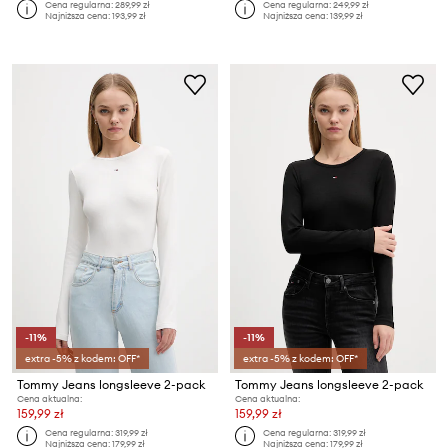
Cena regularna:
289,99 zł
Cena regularna:
249,99 zł
Najniższa cena:
193,99 zł
Najniższa cena:
139,99 zł
-11%
-11%
extra -5% z kodem: OFF*
extra -5% z kodem: OFF*
Tommy Jeans longsleeve 2-pack
Tommy Jeans longsleeve 2-pack
Cena aktualna:
Cena aktualna:
159,99 zł
159,99 zł
Cena regularna:
319,99 zł
Cena regularna:
319,99 zł
Najniższa cena:
179,99 zł
Najniższa cena:
179,99 zł