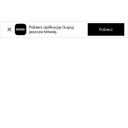
Pobierz aplikację i kupuj
Pobierz
jeszcze łatwiej.
-20%
zniżki** na pierwsze zakupy
za zapis do newslettera.
Dołącz do naszej społeczności, aby otrzymywać informacje o
najnowszych promocjach i produktach.