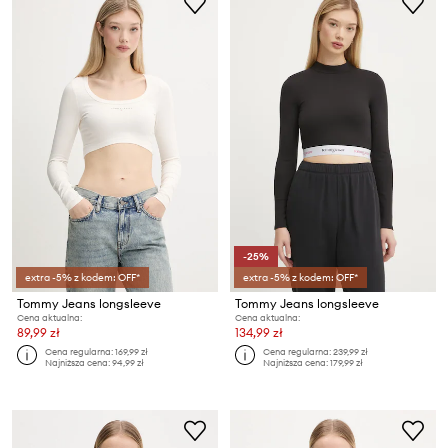
-25%
extra -5% z kodem: OFF*
extra -5% z kodem: OFF*
Tommy Jeans longsleeve
Tommy Jeans longsleeve
Cena aktualna:
Cena aktualna:
89,99 zł
134,99 zł
Cena regularna:
169,99 zł
Cena regularna:
239,99 zł
Najniższa cena:
94,99 zł
Najniższa cena:
179,99 zł