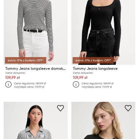
extra -5% z kodem: OFF*
extra -5% z kodem: OFF*
Tommy Jeans longsleeve damski bawełniany z elastanem
Tommy Jeans longsleeve
Cena aktualna:
Cena aktualna:
109,99 zł
109,99 zł
Cena regularna:
189,99 zł
Cena regularna:
189,99 zł
Najniższa cena:
119,99 zł
Najniższa cena:
119,99 zł