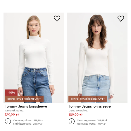
-40%
extra -5% z kodem: OFF*
extra -5% z kodem: OFF*
Tommy Jeans longsleeve
Tommy Jeans longsleeve
Cena aktualna:
Cena aktualna:
129,99 zł
109,99 zł
Cena regularna:
219,99 zł
Cena regularna:
199,99 zł
Najniższa cena:
219,99 zł
Najniższa cena:
119,99 zł