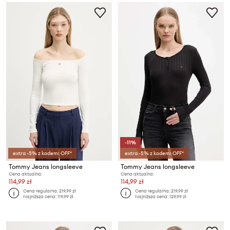
-11%
extra -5% z kodem: OFF*
extra -5% z kodem: OFF*
Tommy Jeans longsleeve
Tommy Jeans longsleeve
Cena aktualna:
Cena aktualna:
114,99 zł
114,99 zł
Cena regularna:
219,99 zł
Cena regularna:
219,99 zł
Najniższa cena:
119,99 zł
Najniższa cena:
129,99 zł