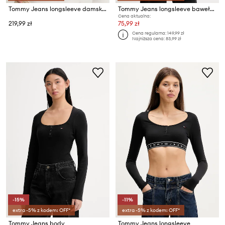
Tommy Jeans longsleeve damski z bawełną
Tommy Jeans longsleeve bawełniany
Cena aktualna:
219,99 zł
75,99 zł
Cena regularna:
149,99 zł
Najniższa cena:
83,99 zł
-15%
-11%
extra -5% z kodem: OFF*
extra -5% z kodem: OFF*
Tommy Jeans body
Tommy Jeans longsleeve