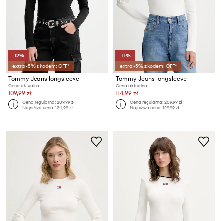
-12%
-11%
extra -5% z kodem: OFF*
extra -5% z kodem: OFF*
Tommy Jeans longsleeve
Tommy Jeans longsleeve
Cena aktualna:
Cena aktualna:
109,99 zł
114,99 zł
Cena regularna:
209,99 zł
Cena regularna:
209,99 zł
Najniższa cena:
124,99 zł
Najniższa cena:
129,99 zł