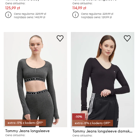
Cena aktualna:
Cena aktualna:
125,99 zł
114,99 zł
Cena regularna:
229,99 zł
Cena regularna:
229,99 zł
Najniższa cena:
148,99 zł
Najniższa cena:
129,99 zł
-10%
extra -5% z kodem: OFF*
extra -5% z kodem: OFF*
Tommy Jeans longsleeve
Tommy Jeans longsleeve damski z bawełną
Cena aktualna:
Cena aktualna: