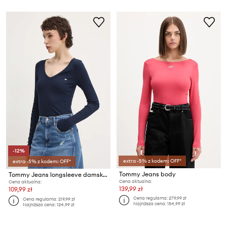
-12%
extra -5% z kodem: OFF*
extra -5% z kodem: OFF*
Tommy Jeans body
Tommy Jeans longsleeve damski z bawełną
Cena aktualna:
Cena aktualna:
139,99 zł
109,99 zł
Cena regularna:
279,99 zł
Cena regularna:
219,99 zł
Najniższa cena:
154,99 zł
Najniższa cena:
124,99 zł