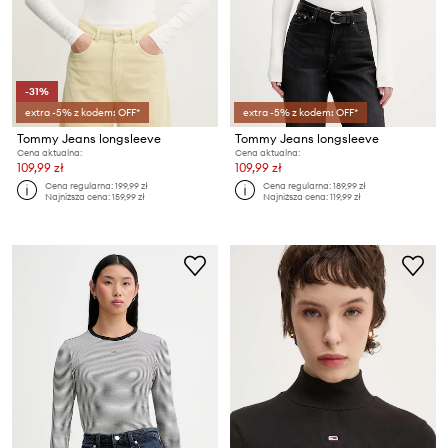
-31%
extra -5% z kodem: OFF*
extra -5% z kodem: OFF*
Tommy Jeans longsleeve
Tommy Jeans longsleeve
Cena aktualna:
Cena aktualna:
109,99 zł
109,99 zł
Cena regularna:
199,99 zł
Cena regularna:
189,99 zł
Najniższa cena:
159,99 zł
Najniższa cena:
119,99 zł