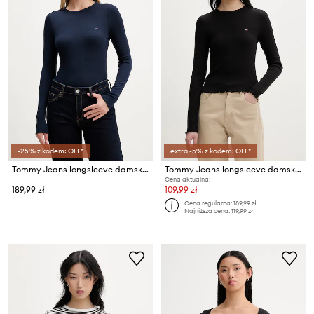
-25% z kodem: OFF*
extra -5% z kodem: OFF*
Tommy Jeans longsleeve damski bawełniany z elastanem
Tommy Jeans longsleeve damski bawełniany z elastanem
Cena aktualna:
189,99 zł
109,99 zł
Cena regularna:
189,99 zł
Najniższa cena:
119,99 zł