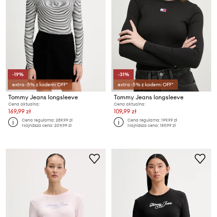
-19%
-31%
extra -5% z kodem: OFF*
extra -5% z kodem: OFF*
Tommy Jeans longsleeve
Tommy Jeans longsleeve
Cena aktualna:
Cena aktualna:
169,99 zł
109,99 zł
Cena regularna:
289,99 zł
Cena regularna:
199,99 zł
Najniższa cena:
209,99 zł
Najniższa cena:
159,99 zł