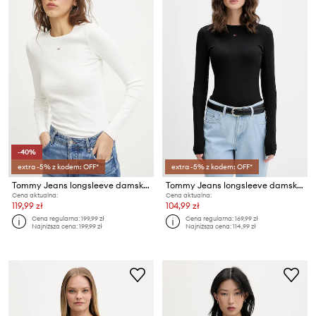
-40%
extra -5% z kodem: OFF*
extra -5% z kodem: OFF*
Tommy Jeans longsleeve damski bawełniany z elastanem
Tommy Jeans longsleeve damski bawełniany z elastanem
Cena aktualna:
Cena aktualna:
119,99 zł
104,99 zł
Cena regularna:
199,99 zł
Cena regularna:
169,99 zł
Najniższa cena:
199,99 zł
Najniższa cena:
114,99 zł