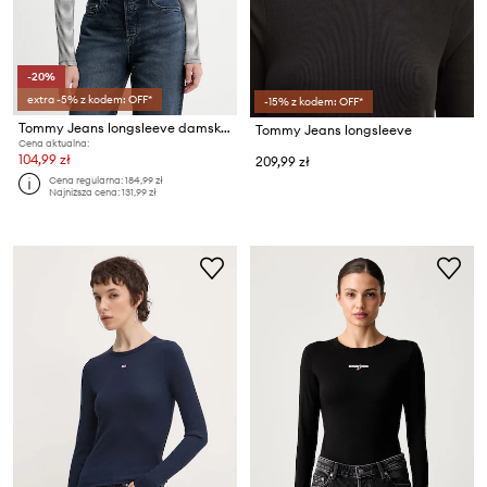
-20%
extra -5% z kodem: OFF*
-15% z kodem: OFF*
Tommy Jeans longsleeve damski bawełniany z elastanem
Tommy Jeans longsleeve
Cena aktualna:
104,99 zł
209,99 zł
Cena regularna:
184,99 zł
Najniższa cena:
131,99 zł