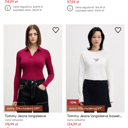
114,99 zł
97,99 zł
Cena regularna:
229,99 zł
Cena regularna:
184,99 zł
Najniższa cena:
125,99 zł
Najniższa cena:
109,99 zł
-10%
extra -5% z kodem: OFF*
extra -5% z kodem: OFF*
Tommy Jeans longsleeve
Tommy Jeans longsleeve bawełniany
Cena aktualna:
Cena aktualna:
174,99 zł
124,99 zł