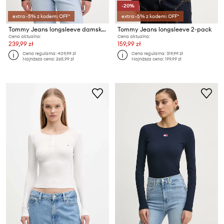
-20%
extra -5% z kodem: OFF*
extra -5% z kodem: OFF*
Tommy Jeans longsleeve damski bawełniany
Tommy Jeans longsleeve 2-pack
Cena aktualna:
Cena aktualna:
239,99 zł
159,99 zł
Cena regularna:
409,99 zł
Cena regularna:
319,99 zł
Najniższa cena:
265,99 zł
Najniższa cena:
199,99 zł