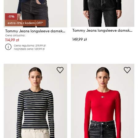
-11%
extra -5% z kodem: OFF*
Tommy Jeans longsleeve damski z bawełną
Tommy Jeans longsleeve damski bawełniany z elastanem
Cena aktualna:
149,99 zł
114,99 zł
Cena regularna:
219,99 zł
Najniższa cena:
129,99 zł