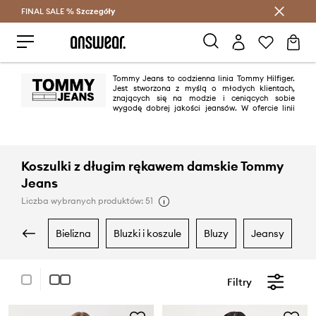
FINAL SALE %
Szczegóły
Oszczędzaj z Answear Club >
Tommy Jeans to codzienna linia Tommy Hilfiger.
Jest stworzona z myślą o młodych klientach,
znających się na modzie i ceniących sobie
wygodę dobrej jakości jeansów. W ofercie linii
znajdują się nie tylko spodnie, ale też bluzki czy bluzy, zarówno dla kobiet
jak i mężczyzn.
Koszulki z długim rękawem damskie Tommy
Jeans
Liczba wybranych produktów: 51
bielizna
bluzki i koszule
bluzy
jeansy
Filtry