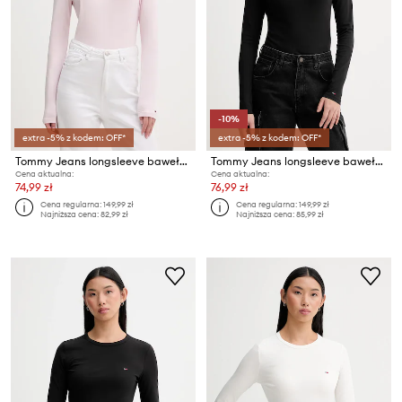
-10%
extra -5% z kodem: OFF*
extra -5% z kodem: OFF*
Tommy Jeans longsleeve bawełniany
Tommy Jeans longsleeve bawełniany
Cena aktualna:
Cena aktualna:
74,99 zł
76,99 zł
Cena regularna:
149,99 zł
Cena regularna:
149,99 zł
Najniższa cena:
82,99 zł
Najniższa cena:
85,99 zł