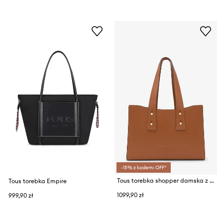
-15% z kodem: OFF*
Tous torebka shopper damska z imitacji skóry
Tous torebka Empire
1099,90 zł
999,90 zł