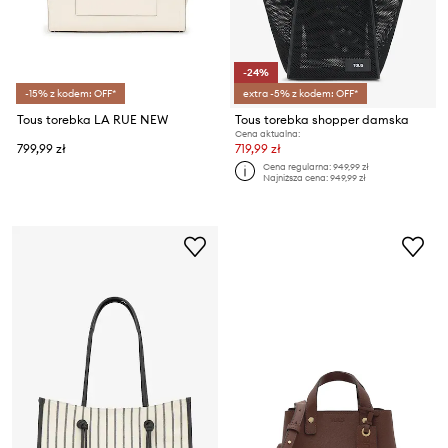
-24%
-15% z kodem: OFF*
extra -5% z kodem: OFF*
Tous torebka LA RUE NEW
Tous torebka shopper damska
Cena aktualna:
799,99 zł
719,99 zł
Cena regularna:
949,99 zł
Najniższa cena:
949,99 zł