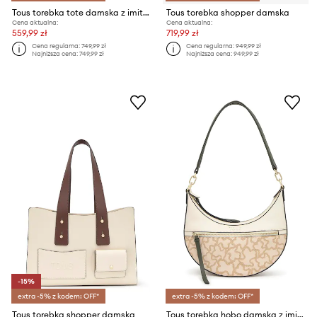
Tous torebka tote damska z imitacji skóry
Tous torebka shopper damska
Cena aktualna:
Cena aktualna:
559,99 zł
719,99 zł
Cena regularna:
749,99 zł
Cena regularna:
949,99 zł
Najniższa cena:
749,99 zł
Najniższa cena:
949,99 zł
-15%
extra -5% z kodem: OFF*
extra -5% z kodem: OFF*
Tous torebka shopper damska
Tous torebka hobo damska z imitacji skóry