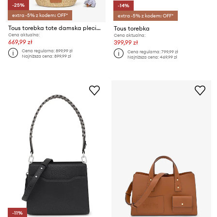
-25%
-14%
extra -5% z kodem: OFF*
extra -5% z kodem: OFF*
Tous torebka tote damska pleciona
Tous torebka
Cena aktualna:
Cena aktualna:
669,99 zł
399,99 zł
Cena regularna:
899,99 zł
Cena regularna:
799,99 zł
Najniższa cena:
899,99 zł
Najniższa cena:
469,99 zł
-11%