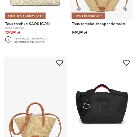
extra -5% z kodem: OFF*
-15% z kodem: OFF*
Tous torebka KAOS ICON
Tous torebka shopper damska
Cena aktualna:
729,99 zł
949,99 zł
Cena regularna:
1099,90 zł
Najniższa cena:
769,99 zł