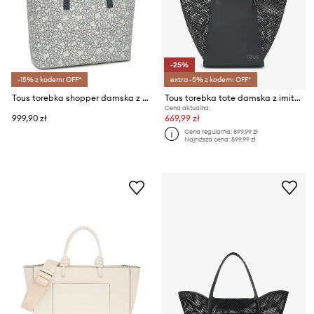
-25%
-15% z kodem: OFF*
extra -5% z kodem: OFF*
Tous torebka shopper damska z imitacji skóry
Tous torebka tote damska z imitacji skóry
Cena aktualna:
999,90 zł
669,99 zł
Cena regularna:
899,99 zł
Najniższa cena:
899,99 zł