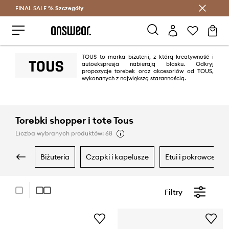
FINAL SALE %
Szczegóły
Oszczędzaj z Answear Club >
TOUS to marka biżuterii, z którą kreatywność i
autoekspresja nabierają blasku. Odkryj
propozycje torebek oraz akcesoriów od TOUS,
wykonanych z największą starannością.
Torebki shopper i tote Tous
Liczba wybranych produktów: 68
biżuteria
czapki i kapelusze
etui i pokrowce
Filtry