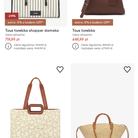
-24%
extra -5% z kodem: OFF*
extra -5% z kodem: OFF*
Tous torebka shopper damska
Tous torebka
Cena aktualna:
Cena aktualna:
719,99 zł
649,99 zł
Cena regularna:
949,99 zł
Cena regularna:
899,99 zł
Najniższa cena:
949,99 zł
Najniższa cena:
679,99 zł