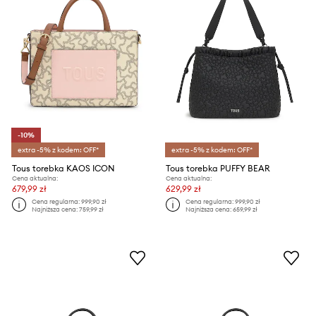
-10%
extra -5% z kodem: OFF*
extra -5% z kodem: OFF*
Tous torebka KAOS ICON
Tous torebka PUFFY BEAR
Cena aktualna:
Cena aktualna:
679,99 zł
629,99 zł
Cena regularna:
999,90 zł
Cena regularna:
999,90 zł
Najniższa cena:
759,99 zł
Najniższa cena:
659,99 zł