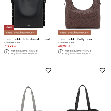
-10%
extra -5% z kodem: OFF*
extra -5% z kodem: OFF*
Tous torebka tote damska z imitacji skóry
Tous torebka Puffy Bear
Cena aktualna:
Cena aktualna:
759,99 zł
619,99 zł
Cena regularna:
1199,90 zł
Cena regularna:
999,90 zł
Najniższa cena:
849,99 zł
Najniższa cena:
679,99 zł