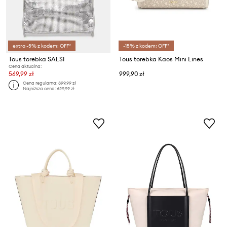
extra -5% z kodem: OFF*
-15% z kodem: OFF*
Tous torebka SALSI
Tous torebka Kaos Mini Lines
Cena aktualna:
569,99 zł
999,90 zł
Cena regularna:
899,99 zł
Najniższa cena:
629,99 zł