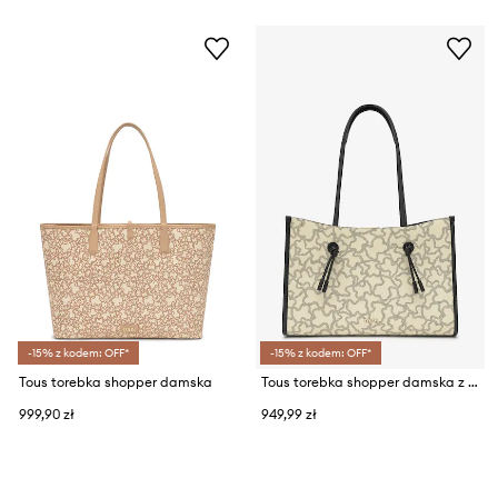
-15% z kodem: OFF*
-15% z kodem: OFF*
Tous torebka shopper damska
Tous torebka shopper damska z imitacji skóry
999,90 zł
949,99 zł