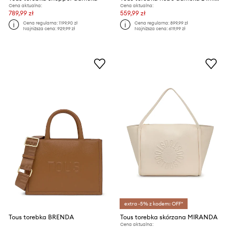
Cena aktualna:
Cena aktualna:
789,99 zł
559,99 zł
Cena regularna:
1199,90 zł
Cena regularna:
899,99 zł
Najniższa cena:
929,99 zł
Najniższa cena:
619,99 zł
extra -5% z kodem: OFF*
Tous torebka BRENDA
Tous torebka skórzana MIRANDA
Cena aktualna: