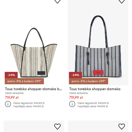
-24%
-24%
extra -5% z kodem: OFF*
extra -5% z kodem: OFF*
Tous torebka shopper damska bawełniana
Tous torebka shopper damska
Cena aktualna:
Cena aktualna:
719,99 zł
719,99 zł
Cena regularna:
949,99 zł
Cena regularna:
949,99 zł
Najniższa cena:
949,99 zł
Najniższa cena:
949,99 zł