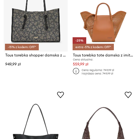
-25%
-15% z kodem: OFF*
extra -5% z kodem: OFF*
Tous torebka shopper damska z imitacji skóry
Tous torebka tote damska z imitacji skóry
Cena aktualna:
949,99 zł
559,99 zł
Cena regularna:
749,99 zł
Najniższa cena:
749,99 zł