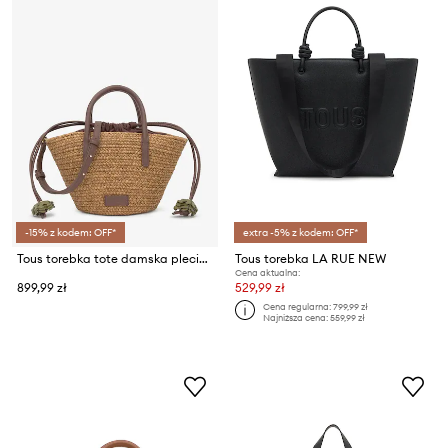
-15% z kodem: OFF*
extra -5% z kodem: OFF*
Tous torebka tote damska pleciona
Tous torebka LA RUE NEW
Cena aktualna:
899,99 zł
529,99 zł
Cena regularna:
799,99 zł
Najniższa cena:
559,99 zł