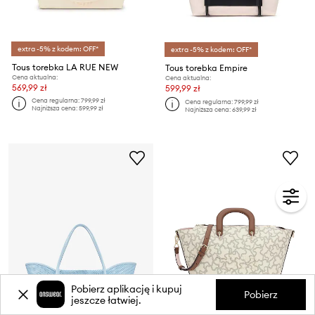
extra -5% z kodem: OFF*
extra -5% z kodem: OFF*
Tous torebka LA RUE NEW
Tous torebka Empire
Cena aktualna:
Cena aktualna:
569,99 zł
599,99 zł
Cena regularna:
799,99 zł
Cena regularna:
799,99 zł
Najniższa cena:
599,99 zł
Najniższa cena:
639,99 zł
Pobierz aplikację i kupuj
Pobierz
jeszcze łatwiej.