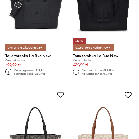
-12%
extra -5% z kodem: OFF*
extra -5% z kodem: OFF*
Tous torebka La Rue New
Tous torebka La Rue New
Cena aktualna:
Cena aktualna:
499,99 zł
629,99 zł
Cena regularna:
799,99 zł
Cena regularna:
899,99 zł
Najniższa cena:
529,99 zł
Najniższa cena:
719,99 zł