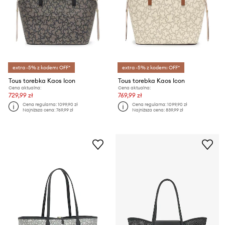
extra -5% z kodem: OFF*
extra -5% z kodem: OFF*
Tous torebka Kaos Icon
Tous torebka Kaos Icon
Cena aktualna:
Cena aktualna:
729,99 zł
769,99 zł
Cena regularna:
1099,90 zł
Cena regularna:
1099,90 zł
Najniższa cena:
769,99 zł
Najniższa cena:
839,99 zł