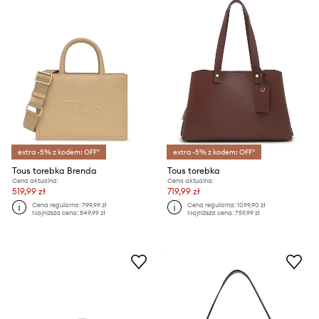
extra -5% z kodem: OFF*
extra -5% z kodem: OFF*
Tous torebka Brenda
Tous torebka
Cena aktualna:
Cena aktualna:
519,99 zł
719,99 zł
Cena regularna:
799,99 zł
Cena regularna:
1099,90 zł
Najniższa cena:
549,99 zł
Najniższa cena:
759,99 zł