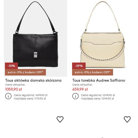
-10%
-39%
extra -5% z kodem: OFF*
extra -5% z kodem: OFF*
Tous aktówka damska skórzana
Tous torebka Audree Saffiano
Cena aktualna:
Cena aktualna:
1059,90 zł
659,99 zł
Cena regularna:
1699,90 zł
Cena regularna:
1099,90 zł
Najniższa cena:
1179,90 zł
Najniższa cena:
1099,90 zł