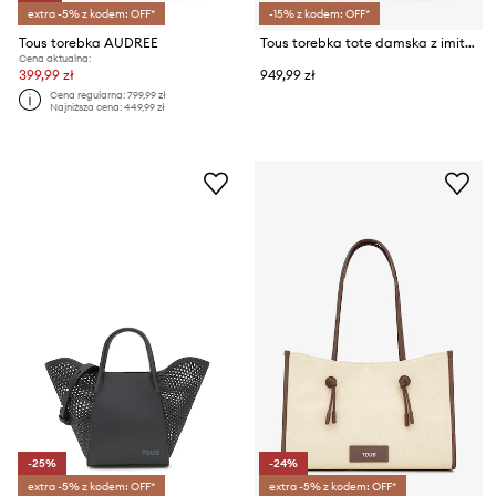
extra -5% z kodem: OFF*
-15% z kodem: OFF*
Tous torebka AUDREE
Tous torebka tote damska z imitacji skóry
Cena aktualna:
399,99 zł
949,99 zł
Cena regularna:
799,99 zł
Najniższa cena:
449,99 zł
-25%
-24%
extra -5% z kodem: OFF*
extra -5% z kodem: OFF*