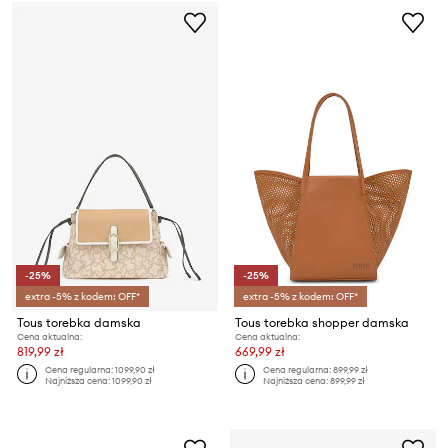
-25%
-25%
extra -5% z kodem: OFF*
extra -5% z kodem: OFF*
Tous torebka damska
Tous torebka shopper damska
Cena aktualna:
Cena aktualna:
819,99 zł
669,99 zł
Cena regularna:
1099,90 zł
Cena regularna:
899,99 zł
Najniższa cena:
1099,90 zł
Najniższa cena:
899,99 zł