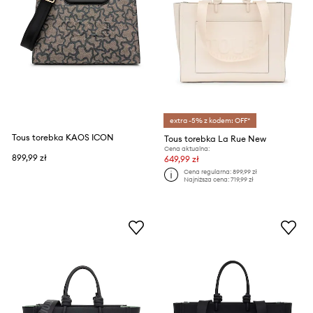
extra -5% z kodem: OFF*
Tous torebka KAOS ICON
Tous torebka La Rue New
Cena aktualna:
899,99 zł
649,99 zł
Cena regularna:
899,99 zł
Najniższa cena:
719,99 zł