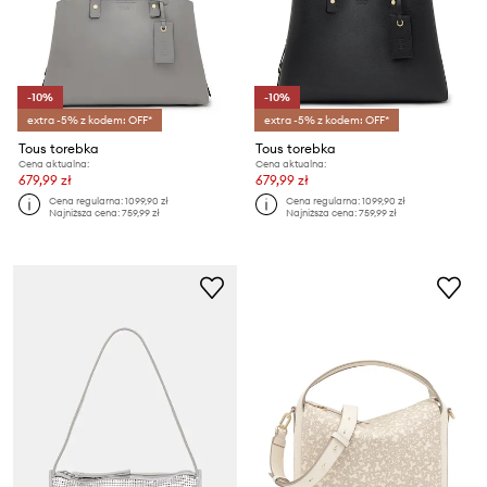
-10%
-10%
extra -5% z kodem: OFF*
extra -5% z kodem: OFF*
Tous torebka
Tous torebka
Cena aktualna:
Cena aktualna:
679,99 zł
679,99 zł
Cena regularna:
1099,90 zł
Cena regularna:
1099,90 zł
Najniższa cena:
759,99 zł
Najniższa cena:
759,99 zł