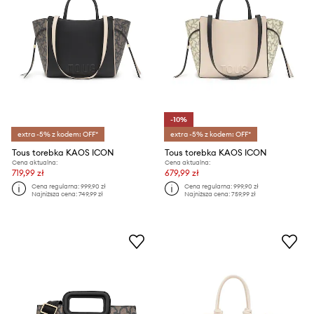
-10%
extra -5% z kodem: OFF*
extra -5% z kodem: OFF*
Tous torebka KAOS ICON
Tous torebka KAOS ICON
Cena aktualna:
Cena aktualna:
719,99 zł
679,99 zł
Cena regularna:
999,90 zł
Cena regularna:
999,90 zł
Najniższa cena:
749,99 zł
Najniższa cena:
759,99 zł