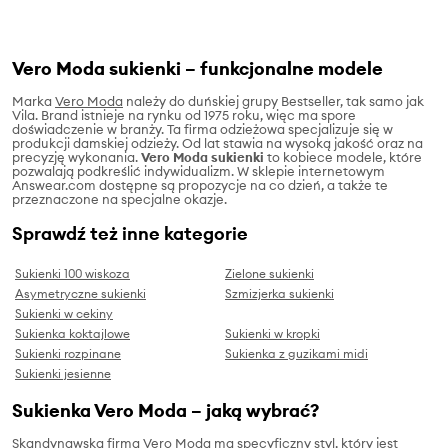
Vero Moda sukienki – funkcjonalne modele
Marka
Vero Moda
należy do duńskiej grupy Bestseller, tak samo jak
Vila. Brand istnieje na rynku od 1975 roku, więc ma spore
doświadczenie w branży. Ta firma odzieżowa specjalizuje się w
produkcji damskiej odzieży. Od lat stawia na wysoką jakość oraz na
precyzję wykonania.
Vero Moda sukienki
to kobiece modele, które
pozwalają podkreślić indywidualizm. W sklepie internetowym
Answear.com dostępne są propozycje na co dzień, a także te
przeznaczone na specjalne okazje.
Sprawdź też inne kategorie
Sukienki 100 wiskoza
Zielone sukienki
Asymetryczne sukienki
Szmizjerka sukienki
Sukienki w cekiny
Sukienka koktajlowe
Sukienki w kropki
Sukienki rozpinane
Sukienka z guzikami midi
Sukienki jesienne
Sukienka Vero Moda – jaką wybrać?
Skandynawska firma Vero Moda ma specyficzny styl, który jest