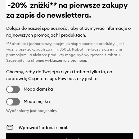
-20%
zniżki** na pierwsze zakupy
za zapis do newslettera.
Dołącz do naszej społeczności, aby otrzymywać informacje o
najnowszych promocjach i produktach.
**Rabat jest jednorazowy, obejmuje nieprzecenione produkty i jest
ważny przy zakupach za min. 350 zł. Rabat nie łączy się z innymi
promocjami, a niektóre produkty mogą być wyłączone z rabatu.
Szczegóły na stronie:
wykluczenia z promocji
.
Chcemy, żeby do Twojej skrzynki trafiało tylko to, co
naprawdę Cię interesuje. Powiedz, czy jest to:
Moda damska
Moda męska
Wybór oferty jest opcjonalny