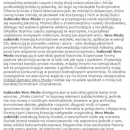
mieszanką estetyki casual z dużą dozą nowoczesności. Stroje
podkreślają kobiecą sylwetkę, do tego są niezwykle funkcjonalne.
Oferta brandu z Danii skierowana jest do młodych dziewczyn, które
cenią nowe trendy, aczkolwiek nie korzystają z nich w dużej ilości.
Sukienka Vero Moda
to produkt w przystępnej cenie wyróżniający
się wysoką jakością. Marka dba o zrównoważony rozwój i środowisko,
dlatego też wybiera głównie włókna pochodzące z recyklingu.
Gładkie tkaniny często zastępują te wzorzyste, na przykład
ozdobione motywem roślinnym, kratą lub wzorami etno.
Vero Moda
sukienki
miewają kontrastowe wstawki, wycięcia, aplikacje w wersji
3D, dekorują je ponadto cekiny i ażury – one dodają pikanterii
prostym krojom. Romantyzm wprowadzają natomiast falbany, plisy,
poza tym wiązania oraz zmysłowe przezroczystości.
Sukienki Vero
Moda
występują w szerokiej gamie fasonów. Kopertowe formy
pięknie akcentują wcięcie w talii, tak jak typy z paskiem. Pojawiają
się również bardzo proste modele, między innymi na ramiączkach
lub te przypominające sweter z golfem. Codzienne warianty mają
poważną konkurencję w postaci koktajlowych wariantów. To idealne
rozwiązanie na wieczorne wyjście czy na liczne imprezy okazjonalne.
Odzież damska Vero Moda
nadaje się na wiele spotkań o mniej lub
bardziej formalnym charakterze.
Sukienka Vero Moda
dostępna jest w szerokiej gamie barw oraz
wzorów. „Mała czarna” to bazowy element każdej kolekcji, jednak
nie ma mowy o totalnym minimalizmie, bowiem w grę wchodzą
koronkowe detale, głębokie rozporki, długość midi, a nawet
sportowe kroje. Odrobina nowych trendów w połączeniu z klasyczną
formą czyni ciemną kreację niebywale oryginalną.
Vero Moda
sukienki
zaskakują ilością modeli, a asortyment stale się rozrasta.
Duński brand stawia na nowoczesność nie zapomina jednak o tym,
żeby odzież była ponadczasowa. Eleganckie oraz swobodne fasony
są tak samo ważne. W zależności od sezonu pojawiają się inne