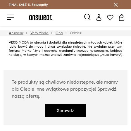
FINAL SALE %
Szczegóły
Oszczędzaj z Answear Club >
Answear
Vero Moda
Ona
Odzież
VERO MODA to ubrania i dodatki dla niezależnych młodych kobiet, które
lubią bawić się modą i chcą wyglądać świetnie, nie wydając przy tym
fortuny. Marka "żyje i oddycha trendami", tworząc nowoczesne, kobiece
kolekcje, w których można znaleźć zarówno najmodniejsze „must-have’y”,
jak i elementy bazowe, niezbędne w każdej szafie.
Te produkty są chwilowo niedostępne, ale mamy
dla Ciebie inne wyjątkowe propozycje! Sprawdź
naszą ofertę.
Sprawdź