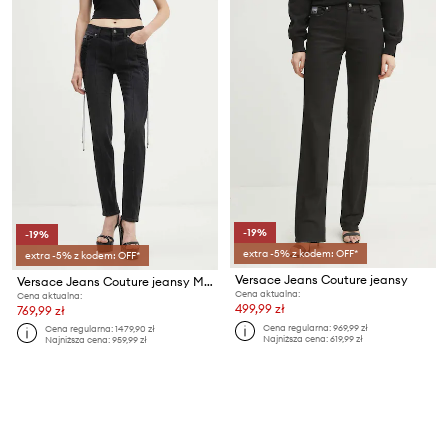
-19%
-19%
extra -5% z kodem: OFF*
extra -5% z kodem: OFF*
Versace Jeans Couture jeansy
Versace Jeans Couture jeansy Melissa
Cena aktualna:
Cena aktualna:
499,99 zł
769,99 zł
Cena regularna:
969,99 zł
Cena regularna:
1479,90 zł
Najniższa cena:
619,99 zł
Najniższa cena:
959,99 zł