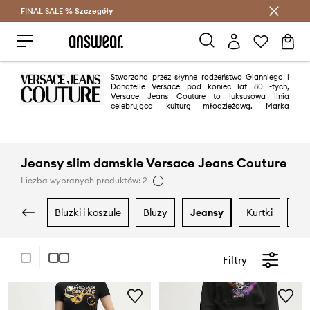
FINAL SALE %
Szczegóły
Oszczędzaj z Answear Club >
Stworzona przez słynne rodzeństwo Gianniego i
Donatelle Versace pod koniec lat 80 -tych,
Versace Jeans Couture to luksusowa linia
celebrująca kulturę młodzieżową. Marka
charakteryzuje się odważnymi, wyrazistymi oraz innowacyjnymi
projektami, z doskonale dobranymi materiałami i dopracowanymi
detalami.
Jeansy slim damskie Versace Jeans Couture
Liczba wybranych produktów: 2
bluzki i koszule
bluzy
jeansy
kurtki
m
Filtry