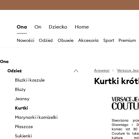
Premium Fashion Benefits >
O
Ona
On
Dziecko
Home
Nowości
Odzież
Obuwie
Akcesoria
Sport
Premium
Ona
Odzież
Answear
Versace Jea
Kurtki kró
Bluzki i koszule
Bluzy
Jeansy
Kurtki
Marynarki i kamizelki
Stworzona prz
Gianniego i D
Płaszcze
koniec lat 80
Couture to luks
Sukienki
kulturę mł