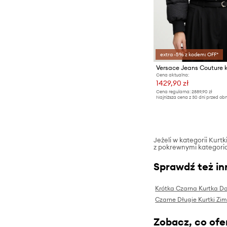
Spodnie
Swetry
Szorty
extra -5% z kodem: OFF*
T-shirty i polo
Versace Jeans Couture 
Cena aktualna:
1429,90 zł
Cena regularna:
2889,90 zł
Najniższa cena z 30 dni przed obn
Jeżeli w kategorii Kur
z pokrewnymi kategoriam
Sprawdź też in
Krótka Czarna Kurtka D
Czarne Długie Kurtki Zi
Zobacz, co ofer