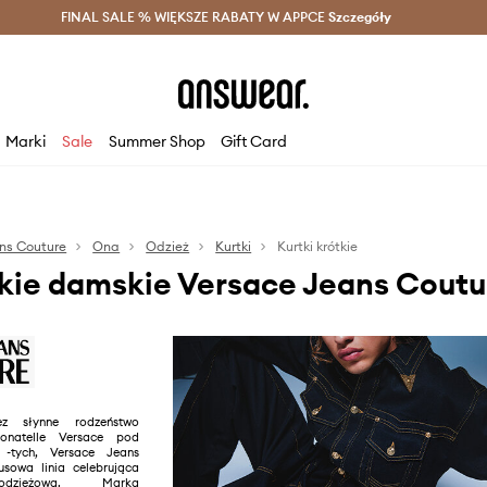
szczędzaj z Answear Club >
FINAL SALE % WIĘKSZE RABATY W APPCE
Dostawa nawet w 24h >
Szczegóły
News
Marki
Sale
Summer Shop
Gift Card
ns Couture
Ona
Odzież
Kurtki
Kurtki krótkie
tkie damskie Versace Jeans Coutu
ez słynne rodzeństwo
onatelle Versace pod
 -tych, Versace Jeans
usowa linia celebrująca
odzieżową. Marka