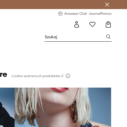
letter >
Regularne nowości >
Answear Club
Journal
Pomoc
re
Liczba wybranych produktów: 2