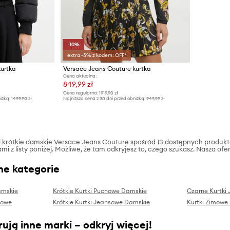
-10%
extra -5% z kodem: OFF*
kurtka
Versace Jeans Couture kurtka
Cena aktualna:
849,99 zł
Cena regularna:
1919,90 zł
iżką:
1499,90 zł
Najniższa cena z 30 dni przed obniżką:
949,99 zł
tki krótkie damskie Versace Jeans Couture spośród 13 dostępnych produ
i z listy poniżej. Możliwe, że tam odkryjesz to, czego szukasz. Nasza ofe
ne kategorie
amskie
Krótkie Kurtki Puchowe Damskie
Czarne Kurtki
mowe
Krótkie Kurtki Jeansowe Damskie
Kurtki Zimowe
ują inne marki – odkryj więcej!