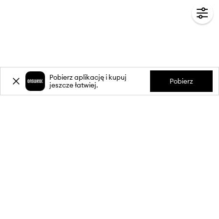
Pobierz aplikację i kupuj
Pobierz
jeszcze łatwiej.
-20%
zniżki** na pierwsze zakupy
za zapis do newslettera.