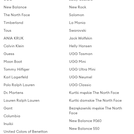
New Balance
New Rock
The North Face
Salomon
Timberland
La Mania
Tous
Swarovski
ANIA KRUK
Jack Wolfskin
Calvin Klein
Helly Hansen
Guess
UGG Tasman
Moon Boot
UGG Mini
Tommy Hilfiger
UGG Ultra Mini
Karl Lagerfeld
UGG Neumel
Polo Ralph Lauren
UGG Classic
Dr. Martens
Kurtki męskie The North Face
Lauren Ralph Lauren
Kurtki damskie The North Face
Gant
Bezrękawniki męskie The North
Face
Columbia
New Balance 9060
Inuikii
New Balance 550
United Colors of Benetton