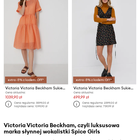
extra -5% z kodem: OFF*
extra -5% z kodem: OFF*
Victoria Victoria Beckham Sukienka
Victoria Victoria Beckham Sukienka
Cena aktualna:
Cena aktualna:
1039,90 zł
699,99 zł
Cena regularna:
3599,00 zł
Cena regularna:
2399,00 zł
Najniższa cena:
1099,90 zł
Najniższa cena:
739,99 zł
Victoria Victoria Beckham, czyli luksusowa
marka słynnej wokalistki Spice Girls