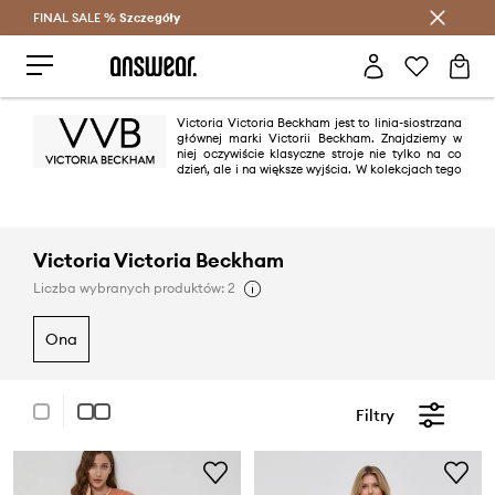
FINAL SALE %
Szczegóły
Oszczędzaj z Answear Club >
Victoria Victoria Beckham jest to linia-siostrzana
głównej marki Victorii Beckham. Znajdziemy w
niej oczywiście klasyczne stroje nie tylko na co
dzień, ale i na większe wyjścia. W kolekcjach tego
brandu króluje elegancja, a także minimalizm, który jest ożywiony
nowoczesnym akcentem. Victoria Beckham nie boi się nieoczywistych form
oraz połączeń, dlatego jej asortyment jest tak wyjątkowy. To propozycje
dla odważnych i pewnych siebie kobiet, które mimo wszystko cenią sobie
ponadczasowe rozwiązania, do których będą mogły powracać.
Victoria Victoria Beckham
Liczba wybranych produktów: 2
ona
Filtry