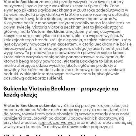
Victoria Beckham
znana jest przede wszystkim ze swojej kariery
muzycznej i bycia jedną z wokalistek zespołu Spice Girls. Żona
słynnego piłkarza Davida Beckhama w 2008 roku zadebiutowała w
świecie mody. Ta projektantka w krótkim czasie rozwinęła autorską
firmę odzieżową, która stała się prawdziwym hitem w branży.
Klasyczne basiki z modowym sznytem podbiły serca fashionistek na
całym świecie. Victoria Victoria Beckham
jest
to linia-siostrzana
głównej marki
Victorii Beckham
. Znajdziemy w niej oczywiście
klasyczne stroje nie tylko na co dzień, ale i na większe wyjścia. W
kolekcjach tego brandu króluje elegancja, a także minimalizm, który
jest ożywiony nowoczesnym akcentem. Victoria Beckham nie boi się
nieoczywistych form oraz połączeń, dlatego jej asortyment jest tak
wyjątkowy. To propozycje dla odważnych i pewnych siebie kobiet,
które mimo wszystko cenią sobie ponadczasowe rozwiązania, do
których będą mogły powracać.
Victoria Beckham
to luksusowa
marka oferująca odzież wysokiej jakości, głównie produkty z
bawełny. Niektóre modele zdobi znak firmowy, albo nietuzinkowe
nadruki. W sklepie internetowym Answear.com kupisz głównie
casualową odzież oraz
sukienki
.
Sukienka Victoria Beckham – propozycje na
każdą okazję
Victoria Beckham sukienka
wyróżnia się prostym krojem, albo jest
mocno zdobiona. Wiele z nich nadaje się nie tylko na co dzień, ale i
do pracy, również tam gdzie obowiązują sztywne zasady dress code.
Szmizjerki oraz „ołówki” po dodaniu odpowiednich dodatków, na
przykład w postaci
szpilek czerwonych
oraz małej torebki zmienią się
w wizytową kreacje. To niebywale uniwersalne propozycje!