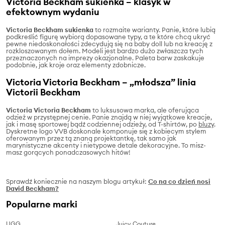
Victoria Beckham sukienka – klasyk w
efektownym wydaniu
Victoria Beckham sukienka
to rozmaite warianty. Panie, które lubią
podkreślić figurę wybiorą dopasowane typy, a te które chcą ukryć
pewne niedoskonałości zdecydują się na baby doll lub na kreację z
rozkloszowanym dołem. Modeli jest bardzo dużo zwłaszcza tych
przeznaczonych na imprezy okazjonalne. Paleta barw zaskakuje
podobnie, jak kroje oraz elementy zdobnicze.
Victoria Victoria Beckham – „młodsza” linia
Victorii Beckham
Victoria Victoria Beckham
to luksusowa marka, ale oferująca
odzież w przystępnej cenie. Panie znajdą w niej wyjątkowe kreacje,
jak i masę sportowej bądź codziennej odzieży, od T-shirtów, po
bluzy
.
Dyskretne logo VVB doskonale komponuje się z kobiecym stylem
oferowanym przez tą znaną projektantkę, tak samo jak
marynistyczne akcenty i nietypowe detale dekoracyjne. To misz-
masz gorących ponadczasowych hitów!
Sprawdź koniecznie na naszym blogu artykuł:
Co na co dzień nosi
David Beckham?
Popularne marki
UGG
Juicy Couture