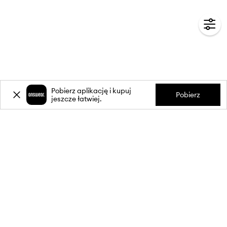
Pobierz aplikację i kupuj
Pobierz
jeszcze łatwiej.
-20%
zniżki** na pierwsze zakupy