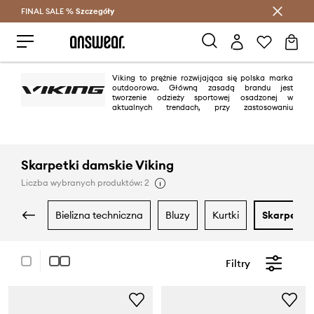
FINAL SALE %
Szczegóły
Oszczędzaj z Answear Club >
Viking to prężnie rozwijająca się polska marka
outdoorowa. Główną zasadą brandu jest
tworzenie odzieży sportowej osadzonej w
aktualnych trendach, przy zastosowaniu
znakomitych materiałów oraz technologii zapewniających komfort. Viking
wspiera również polskich sportowców, w tym Reprezentację Paraolimpijską
w Narciarstwie Alpejskim.
Skarpetki damskie Viking
Liczba wybranych produktów: 2
bielizna techniczna
bluzy
kurtki
skarpetki
Filtry