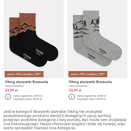
extra -5% z kodem: OFF*
extra -5% z kodem: OFF*
Viking skarpetki Boosocks
Viking skarpetki Boosocks
Cena aktualna:
Cena aktualna:
33,99 zł
33,99 zł
Cena regularna:
39,99 zł
Cena regularna:
39,99 zł
Najniższa cena:
35,99 zł
Najniższa cena:
35,99 zł
Jeśli w kategorii Skarpetki damskie Viking nie znalazłaś
poszukiwanego produktu wśród 5 dostępnych opcji, spróbuj
przejrzeć podobne kategorie z listy poniżej. Być może tam znajdziesz
coś interesującego. Nasza oferta jest bogata i stale się rozwija, więc
warto sprawdzić również inne kategorie.