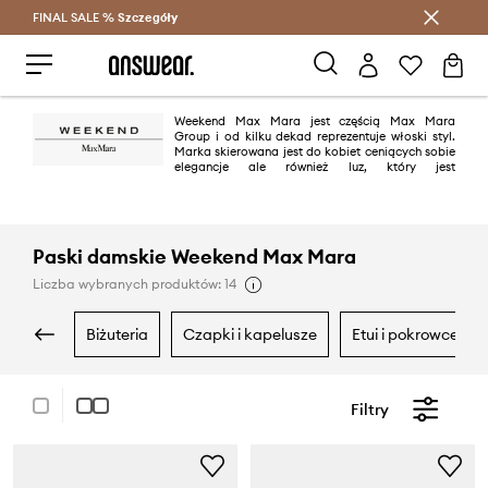
FINAL SALE %
Szczegóły
Oszczędzaj z Answear Club >
Weekend Max Mara jest częścią Max Mara
Group i od kilku dekad reprezentuje włoski styl.
Marka skierowana jest do kobiet ceniących sobie
elegancje ale również luz, który jest
charakterystyczny dla projektów Weekend Max Mara. Kolekcje marki to
ponadczasowe, klasyczne propozycje nadające się na wiele okazji.
Paski damskie Weekend Max Mara
Liczba wybranych produktów: 14
biżuteria
czapki i kapelusze
etui i pokrowce
Filtry