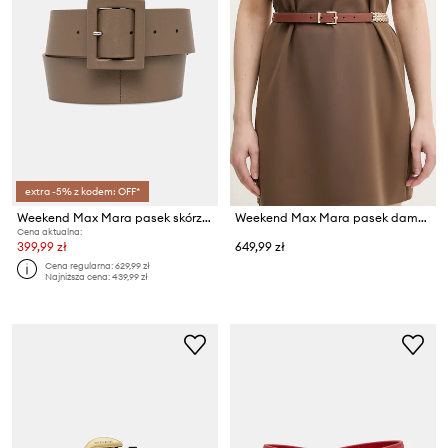
extra -5% z kodem: OFF*
Weekend Max Mara pasek skórzany ABRIO
Weekend Max Mara pasek damski skórzany APACCHE
Cena aktualna:
399,99 zł
649,99 zł
Cena regularna:
629,99 zł
Najniższa cena:
439,99 zł