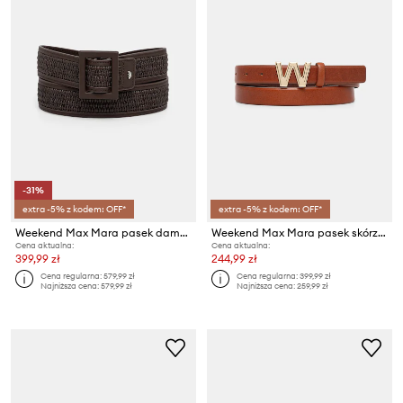
-31%
extra -5% z kodem: OFF*
extra -5% z kodem: OFF*
Weekend Max Mara pasek damski z imitacji skóry ABOCCA
Weekend Max Mara pasek skórzany AWEST
Cena aktualna:
Cena aktualna:
399,99 zł
244,99 zł
Cena regularna:
579,99 zł
Cena regularna:
399,99 zł
Najniższa cena:
579,99 zł
Najniższa cena:
259,99 zł