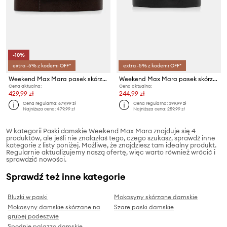
-10%
extra -5% z kodem: OFF*
extra -5% z kodem: OFF*
Weekend Max Mara pasek skórzany ABINGO
Weekend Max Mara pasek skórzany AWEST
Cena aktualna:
Cena aktualna:
429,99 zł
244,99 zł
Cena regularna:
679,99 zł
Cena regularna:
399,99 zł
Najniższa cena:
479,99 zł
Najniższa cena:
259,99 zł
W kategorii Paski damskie Weekend Max Mara znajduje się 4
produktów, ale jeśli nie znalazłaś tego, czego szukasz, sprawdź inne
kategorie z listy poniżej. Możliwe, że znajdziesz tam idealny produkt.
Regularnie aktualizujemy naszą ofertę, więc warto również wrócić i
sprawdzić nowości.
Sprawdź też inne kategorie
Bluzki w paski
Mokasyny skórzane damskie
Mokasyny damskie skórzane na
Szare paski damskie
grubej podeszwie
Spodnie palazzo damskie