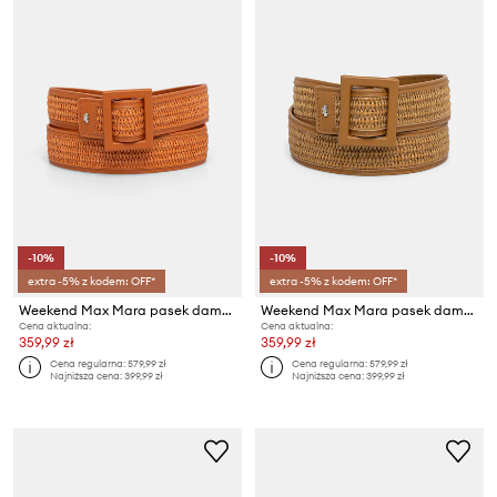
-10%
-10%
extra -5% z kodem: OFF*
extra -5% z kodem: OFF*
Weekend Max Mara pasek damski z imitacji skóry ABOCCA
Weekend Max Mara pasek damski z imitacji skóry ABOCCA
Cena aktualna:
Cena aktualna:
359,99 zł
359,99 zł
Cena regularna:
579,99 zł
Cena regularna:
579,99 zł
Najniższa cena:
399,99 zł
Najniższa cena:
399,99 zł