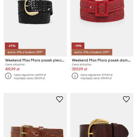
-25%
-10%
extra -5% z kodem: OFF*
extra -5% z kodem: OFF*
Weekend Max Mara pasek pleciony damski skórzany AGELO
Weekend Max Mara pasek damski z imitacji skóry ABOCCA
Cena aktualna:
Cena aktualna:
419,99 zł
359,99 zł
Cena regularna:
629,99 zł
Cena regularna:
579,99 zł
Najniższa cena:
559,99 zł
Najniższa cena:
399,99 zł