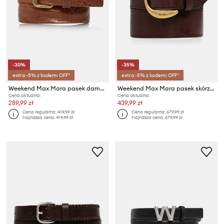
-30%
-35%
extra -5% z kodem: OFF*
extra -5% z kodem: OFF*
Weekend Max Mara pasek damski skórzany AFUNALE
Weekend Max Mara pasek skórzany ALACCATO
Cena aktualna:
Cena aktualna:
289,99 zł
439,99 zł
Cena regularna:
419,99 zł
Cena regularna:
679,99 zł
Najniższa cena:
419,99 zł
Najniższa cena:
679,99 zł