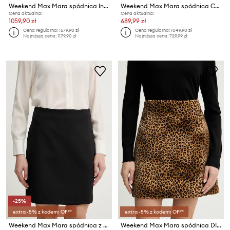
Weekend Max Mara spódnica lniana
Weekend Max Mara spódnica CURVATO
Cena aktualna:
Cena aktualna:
1059,90 zł
689,99 zł
Cena regularna:
1579,90 zł
Cena regularna:
1049,90 zł
Najniższa cena:
1179,90 zł
Najniższa cena:
729,99 zł
-25%
extra -5% z kodem: OFF*
extra -5% z kodem: OFF*
Weekend Max Mara spódnica z dodatkiem wełny ARCADIA
Weekend Max Mara spódnica DISCO