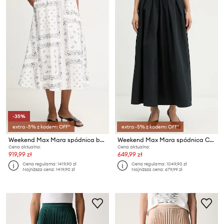
-35%
extra -5% z kodem: OFF*
extra -5% z kodem: OFF*
Weekend Max Mara spódnica bawełniana CARAVAN
Weekend Max Mara spódnica CURVATO
Cena aktualna:
Cena aktualna:
919,99 zł
649,99 zł
Cena regularna:
1419,90 zł
Cena regularna:
1049,90 zł
Najniższa cena:
1419,90 zł
Najniższa cena:
679,99 zł