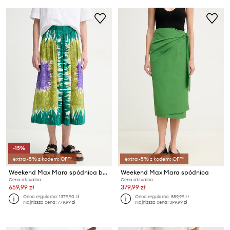
-15%
extra -5% z kodem: OFF*
extra -5% z kodem: OFF*
Weekend Max Mara spódnica bawełniana
Weekend Max Mara spódnica
Cena aktualna:
Cena aktualna:
659,99 zł
379,99 zł
Cena regularna:
1379,90 zł
Cena regularna:
859,99 zł
Najniższa cena:
779,99 zł
Najniższa cena:
399,99 zł