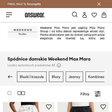
FINAL SALE %
Szczegóły
Oszczędzaj z Answear Club >
Weekend Max Mara jest częścią Max Mara
Group i od kilku dekad reprezentuje włoski styl.
Marka skierowana jest do kobiet ceniących sobie
elegancje ale również luz, który jest
charakterystyczny dla projektów Weekend Max Mara. Kolekcje marki to
ponadczasowe, klasyczne propozycje nadające się na wiele okazji.
Spódnice damskie Weekend Max Mara
Liczba wybranych produktów: 43
bluzki i koszule
bluzy
jeansy
kombinezony
Filtry