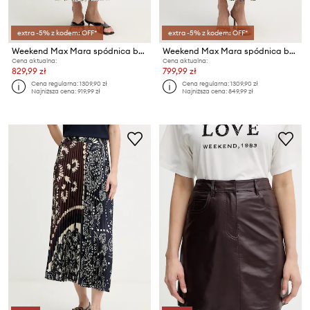
extra -5% z kodem: OFF*
extra -5% z kodem: OFF*
Weekend Max Mara spódnica bawełniana UOMO
Weekend Max Mara spódnica bawełniana UOMO
Cena aktualna:
Cena aktualna:
829,99 zł
799,99 zł
Cena regularna:
1309,90 zł
Cena regularna:
1309,90 zł
Najniższa cena:
919,99 zł
Najniższa cena:
849,99 zł