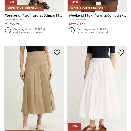
-10%
-24%
extra -5% z kodem: OFF*
extra -5% z kodem: OFF*
Weekend Max Mara spódnica MILORD
Weekend Max Mara spódnica skórzana ONCIA
Cena aktualna:
Cena aktualna:
979,99 zł
1299,90 zł
Cena regularna:
1579,90 zł
Cena regularna:
1929,90 zł
Najniższa cena:
1099,90 zł
Najniższa cena:
1729,90 zł
-10%