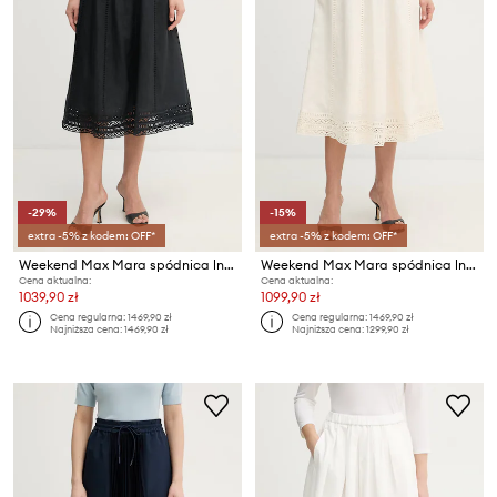
-29%
-15%
extra -5% z kodem: OFF*
extra -5% z kodem: OFF*
Weekend Max Mara spódnica lniana GERGO
Weekend Max Mara spódnica lniana GERGO
Cena aktualna:
Cena aktualna:
1039,90 zł
1099,90 zł
Cena regularna:
1469,90 zł
Cena regularna:
1469,90 zł
Najniższa cena:
1469,90 zł
Najniższa cena:
1299,90 zł