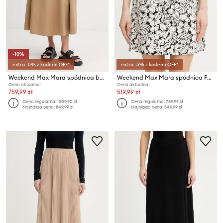
-10%
extra -5% z kodem: OFF*
extra -5% z kodem: OFF*
Weekend Max Mara spódnica bawełniana ZATTERA
Weekend Max Mara spódnica FUNGO
Cena aktualna:
Cena aktualna:
759,99 zł
519,99 zł
Cena regularna:
1209,90 zł
Cena regularna:
789,99 zł
Najniższa cena:
849,99 zł
Najniższa cena:
549,99 zł