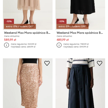
-10%
-10%
extra -5% z kodem: OFF*
extra -5% z kodem: OFF*
Weekend Max Mara spódnica BABY
Weekend Max Mara spódnica BASTIA
Cena aktualna:
Cena aktualna:
589,99 zł
489,99 zł
Cena regularna:
949,99 zł
Cena regularna:
789,99 zł
Najniższa cena:
659,99 zł
Najniższa cena:
549,99 zł