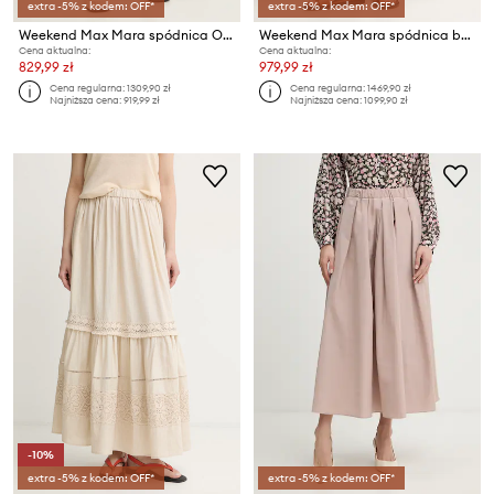
extra -5% z kodem: OFF*
extra -5% z kodem: OFF*
Weekend Max Mara spódnica ORME
Weekend Max Mara spódnica bombka bawełniana
Cena aktualna:
Cena aktualna:
829,99 zł
979,99 zł
Cena regularna:
1309,90 zł
Cena regularna:
1469,90 zł
Najniższa cena:
919,99 zł
Najniższa cena:
1099,90 zł
-10%
extra -5% z kodem: OFF*
extra -5% z kodem: OFF*