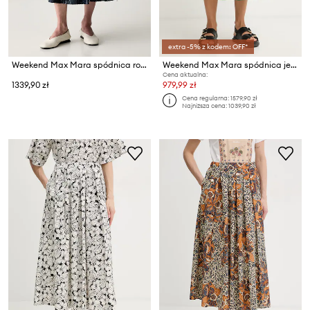
extra -5% z kodem: OFF*
Weekend Max Mara spódnica rozkloszowana bawełniana WKDFIORDI
Weekend Max Mara spódnica jedwabna VISINO
Cena aktualna:
1339,90 zł
979,99 zł
Cena regularna:
1579,90 zł
Najniższa cena:
1039,90 zł