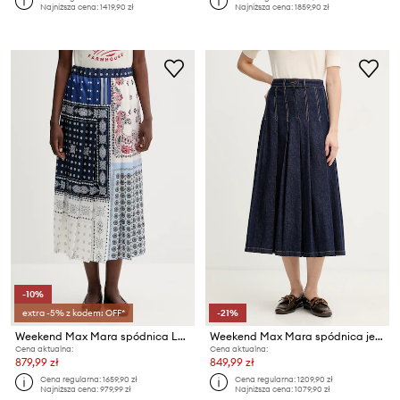
Najniższa cena:
1419,90 zł
Najniższa cena:
1859,90 zł
-10%
extra -5% z kodem: OFF*
-21%
Weekend Max Mara spódnica LUNA
Weekend Max Mara spódnica jeansowa OVALE
Cena aktualna:
Cena aktualna:
879,99 zł
849,99 zł
Cena regularna:
1659,90 zł
Cena regularna:
1209,90 zł
Najniższa cena:
979,99 zł
Najniższa cena:
1079,90 zł