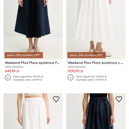
extra -5% z kodem: OFF*
extra -5% z kodem: OFF*
Weekend Max Mara spódnica FOLK
Weekend Max Mara spódnica z dodatkiem lnu PIO
Cena aktualna:
Cena aktualna:
649,99 zł
1039,90 zł
Cena regularna:
999,90 zł
Cena regularna:
1519,90 zł
Najniższa cena:
699,99 zł
Najniższa cena:
1079,90 zł