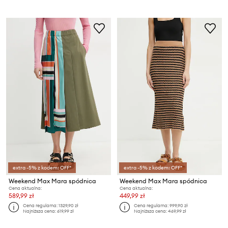
extra -5% z kodem: OFF*
extra -5% z kodem: OFF*
Weekend Max Mara spódnica
Weekend Max Mara spódnica
Cena aktualna:
Cena aktualna:
589,99 zł
449,99 zł
Cena regularna:
1329,90 zł
Cena regularna:
999,90 zł
Najniższa cena:
619,99 zł
Najniższa cena:
469,99 zł