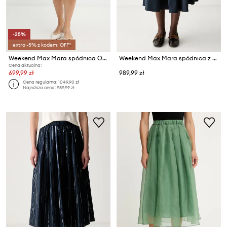
-25%
extra -5% z kodem: OFF*
Weekend Max Mara spódnica OCCHIO
Weekend Max Mara spódnica z bawełną WKDALPACA
Cena aktualna:
699,99 zł
989,99 zł
Cena regularna:
1049,90 zł
Najniższa cena:
939,99 zł