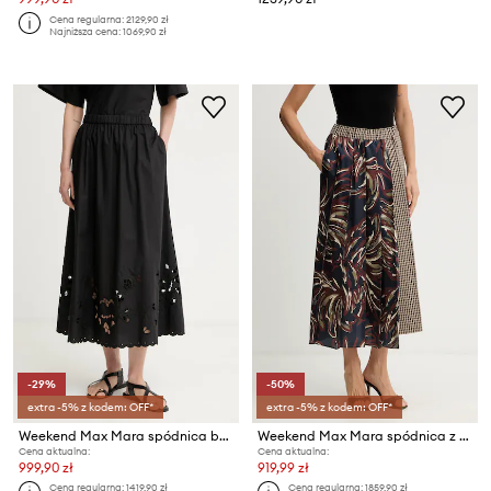
Cena regularna:
2129,90 zł
Najniższa cena:
1069,90 zł
-29%
-50%
extra -5% z kodem: OFF*
extra -5% z kodem: OFF*
Weekend Max Mara spódnica bawełniana CARAVAN
Weekend Max Mara spódnica z dodatkiem wełny FANALE
Cena aktualna:
Cena aktualna:
999,90 zł
919,99 zł
Cena regularna:
1419,90 zł
Cena regularna:
1859,90 zł