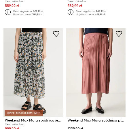
Cena aktualna:
Cena aktualna:
559,99 zł
589,99 zł
Cena regularna:
839,99 zł
Cena regularna:
949,99 zł
Najniższa cena:
749,99 zł
Najniższa cena:
629,99 zł
extra -5% z kodem: OFF*
Weekend Max Mara spódnica jedwabna
Weekend Max Mara spódnica plisowana z wiskozą WKDGHIGLIA
Cena aktualna:
999,90 zł
1239,90 zł