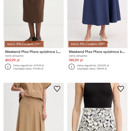
extra -5% z kodem: OFF*
extra -5% z kodem: OFF*
Weekend Max Mara spódnica LAPPOLE
Weekend Max Mara spódnica bawełniana ZATTERA
Cena aktualna:
Cena aktualna:
459,99 zł
749,99 zł
Cena regularna:
679,99 zł
Cena regularna:
1209,90 zł
Najniższa cena:
479,99 zł
Najniższa cena:
789,99 zł