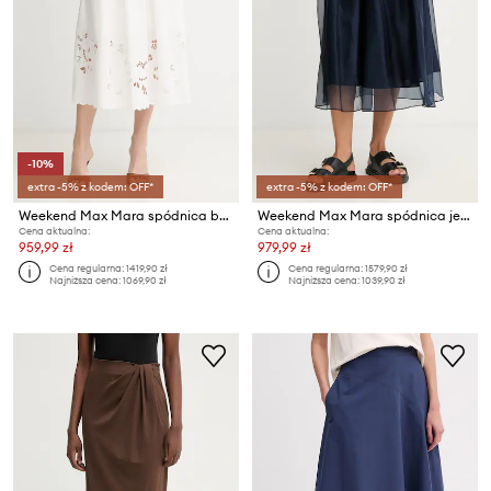
-10%
extra -5% z kodem: OFF*
extra -5% z kodem: OFF*
Weekend Max Mara spódnica bawełniana CARAVAN
Weekend Max Mara spódnica jedwabna VISINO
Cena aktualna:
Cena aktualna:
959,99 zł
979,99 zł
Cena regularna:
1419,90 zł
Cena regularna:
1579,90 zł
Najniższa cena:
1069,90 zł
Najniższa cena:
1039,90 zł