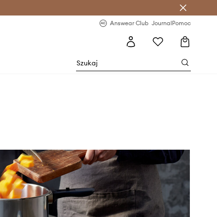
letter >
Regularne nowości >
Answear Club
Journal
Pomoc