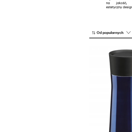
na jakość, f
Noże i deski do krojenia
estetyczny desig
Pojemniki kuchenne
Serwowanie
Szklanki i kieliszki
Od popularnych
Sztućce
Zastawa stołowa