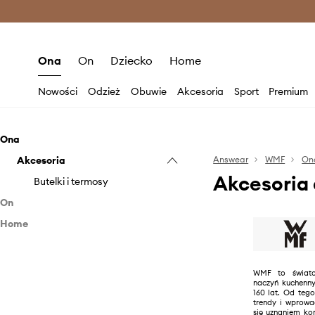
Premium Fashion Benefits >
O
Ona
On
Dziecko
Home
Nowości
Odzież
Obuwie
Akcesoria
Sport
Premium
Ona
Akcesoria
Answear
WMF
On
Akcesoria
Butelki i termosy
On
Home
Akcesoria
Kuchnia i bar
Butelki i termosy
Lifestyle
Akcesoria do wina
WMF to świato
naczyń kuchenny
Salon i sypialnia
Dzbanki i karafki
Pomysły na prezenty
160 lat. Od teg
trendy i wprowa
Gotowanie i pieczenie
Doniczki i konewki
się uznaniem k