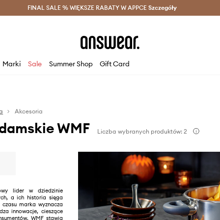
szczędzaj z Answear Club >
FINAL SALE % WIĘKSZE RABATY W APPCE
Dostawa nawet w 24h >
Szczegóły
News
Marki
Sale
Summer Shop
Gift Card
a
Akcesoria
 damskie WMF
Liczba wybranych produktów: 2
wy lider w dziedzinie
ch, a ich historia sięga
o czasu marka wyznacza
dza innowacje, cieszące
onsumentów. WMF stawia