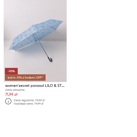
-10%
extra -5% z kodem: OFF*
women'secret parasol LILO & STITCH
Cena aktualna:
71,99 zł
Cena regularna:
119,99 zł
Najniższa cena:
79,99 zł