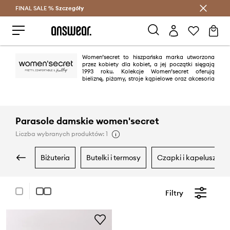
FINAL SALE %
Szczegóły
Oszczędzaj z Answear Club >
Women’secret to hiszpańska marka utworzona
przez kobiety dla kobiet, a jej początki sięgają
1993 roku. Kolekcje Women’secret oferują
bieliznę, piżamy, stroje kąpielowe oraz akcesoria
odpowiadające współczesnej kobiecie. Kolekcje brandu są zmysłowe,
delikatne i jednocześnie komfortowe.
Parasole damskie women'secret
Liczba wybranych produktów: 1
biżuteria
butelki i termosy
czapki i kapelusze
Filtry