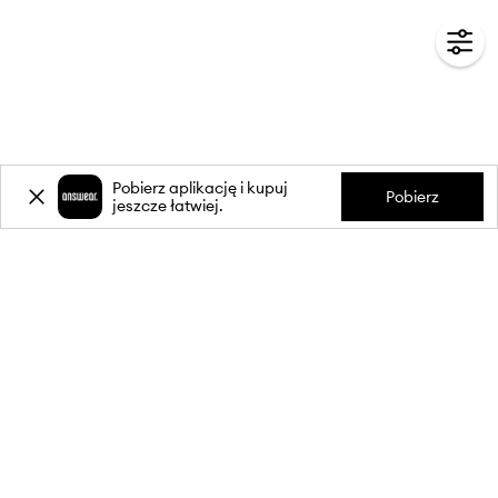
Pobierz aplikację i kupuj
Pobierz
jeszcze łatwiej.
-20%
zniżki** na pierwsze zakupy