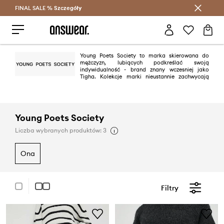
FINAL SALE %
Szczegóły
Oszczędzaj z Answear Club >
Young Poets Society to marka skierowana do
mężczyzn, lubiących podkreślać swoją
indywidualność - brand znany wczesniej jako
Tigha. Kolekcje marki nieustannie zachwycają
ponadczasową klasyką w nowoczesnej interpretacji projektantów, którzy
starają się aby jakość szła w parze z ciekawym designem. Young Poets
Society to mieszanka różnorodnych detali, takich jak ćwieki, zamsz,
szerokie kołnierze i aplikacje, nadające indywidualny charakter.
Young Poets Society
Liczba wybranych produktów: 3
ona
Filtry