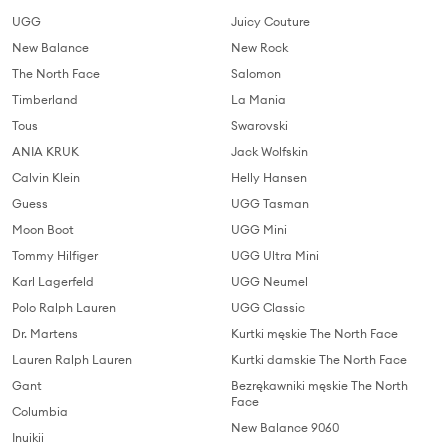
UGG
Juicy Couture
New Balance
New Rock
The North Face
Salomon
Timberland
La Mania
Tous
Swarovski
ANIA KRUK
Jack Wolfskin
Calvin Klein
Helly Hansen
Guess
UGG Tasman
Moon Boot
UGG Mini
Tommy Hilfiger
UGG Ultra Mini
Karl Lagerfeld
UGG Neumel
Polo Ralph Lauren
UGG Classic
Dr. Martens
Kurtki męskie The North Face
Lauren Ralph Lauren
Kurtki damskie The North Face
Gant
Bezrękawniki męskie The North
Face
Columbia
New Balance 9060
Inuikii