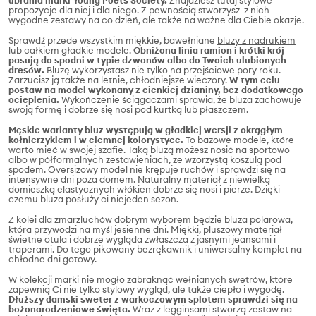
propozycje dla niej i dla niego. Z pewnością stworzysz z nich
wygodne zestawy na co dzień, ale także na ważne dla Ciebie okazje.
Sprawdź przede wszystkim miękkie, bawełniane
bluzy z nadrukiem
lub całkiem gładkie modele.
Obniżona linia ramion i krótki krój
pasują do spodni w typie dzwonów albo do Twoich ulubionych
dresów.
Bluzę wykorzystasz nie tylko na przejściowe pory roku.
Zarzucisz ją także na letnie, chłodniejsze wieczory.
W tym celu
postaw na model wykonany z cienkiej dzianiny, bez dodatkowego
ocieplenia.
Wykończenie ściągaczami sprawia, że bluza zachowuje
swoją formę i dobrze się nosi pod kurtką lub płaszczem.
Męskie warianty bluz występują w gładkiej wersji z okrągłym
kołnierzykiem i w ciemnej kolorystyce.
To bazowe modele, które
warto mieć w swojej szafie. Taką bluzą możesz nosić na sportowo
albo w półformalnych zestawieniach, ze wzorzystą koszulą pod
spodem. Oversizowy model nie krępuje ruchów i sprawdzi się na
intensywne dni poza domem. Naturalny materiał z niewielką
domieszką elastycznych włókien dobrze się nosi i pierze. Dzięki
czemu bluza posłuży ci niejeden sezon.
Z kolei dla zmarzluchów dobrym wyborem będzie
bluza polarowa
,
która przywodzi na myśl jesienne dni. Miękki, pluszowy materiał
świetne otula i dobrze wygląda zwłaszcza z jasnymi jeansami i
traperami. Do tego pikowany bezrękawnik i uniwersalny komplet na
chłodne dni gotowy.
W kolekcji marki nie mogło zabraknąć wełnianych swetrów, które
zapewnią Ci nie tylko stylowy wygląd, ale także ciepło i wygodę.
Dłuższy damski sweter z warkoczowym splotem sprawdzi się na
bożonarodzeniowe święta.
Wraz z legginsami stworzą zestaw na