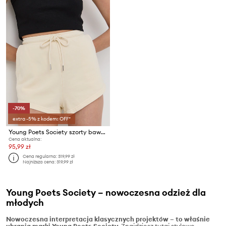
-70%
extra -5% z kodem: OFF*
Young Poets Society szorty bawełniane 106979
Cena aktualna:
95,99 zł
Cena regularna:
319,99 zł
Najniższa cena:
319,99 zł
Young Poets Society – nowoczesna odzież dla
młodych
Nowoczesna interpretacja klasycznych projektów – to właśnie
ubrania marki Young Poets Society.
Znajdziesz tutaj stylowe