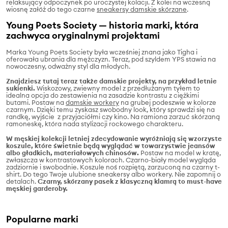
relaksujący odpoczynek po uroczystej kolacji. Z kolei na wczesną
wiosnę załóż do tego czarne
sneakersy damskie skórzane
.
Young Poets Society — historia marki, która
zachwyca oryginalnymi projektami
Marka Young Poets Society była wcześniej znana jako Tigha i
oferowała ubrania dla mężczyzn. Teraz, pod szyldem YPS stawia na
nowoczesny, odważny styl dla młodych.
Znajdziesz tutaj teraz także damskie projekty, na przykład letnie
sukienki.
Wiskozowy, zwiewny model z przedłużanym tyłem to
idealna opcja do zestawienia na zasadzie kontrastu z ciężkimi
butami. Postaw na
damskie workery
na grubej podeszwie w kolorze
czarnym. Dzięki temu zyskasz swobodny look, który sprawdzi się na
randkę, wyjście z przyjaciółmi czy kino. Na ramiona zarzuć skórzaną
ramoneskę, która nada stylizacji rockowego charakteru.
W męskiej kolekcji letniej zdecydowanie wyróżniają się wzorzyste
koszule, które świetnie będą wyglądać w towarzystwie jeansów
albo gładkich, materiałowych chinosów.
Postaw na model w kratę,
zwłaszcza w kontrastowych kolorach. Czarno-biały model wygląda
zadziornie i swobodnie. Koszule noś rozpiętą, zarzuconą na czarny t-
shirt. Do tego Twoje ulubione sneakersy albo workery. Nie zapomnij o
detalach.
Czarny, skórzany pasek z klasyczną klamrą to must-have
męskiej garderoby.
Popularne marki