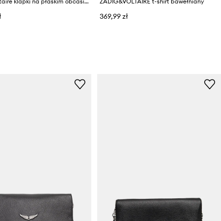
Zadig&Voltaire klapki na płaskim obcasie damskie skórzane
ZADIG&VOLTAIRE t-shirt bawełniany
ł
369,99 zł