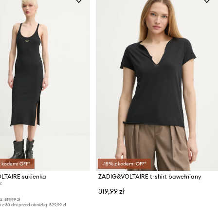
z kodem: OFF*
-15% z kodem: OFF*
TAIRE sukienka
ZADIG&VOLTAIRE t-shirt bawełniany
:
319,99 zł
a:
819,99 zł
 z 30 dni przed obniżką:
529,99 zł