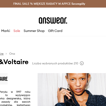
szczędzaj z Answear Club >
FINAL SALE % WIĘKSZE RABATY W APPCE
Dostawa nawet w 24h >
Szczegóły
News
Marki
Sale
Summer Shop
Gift Card
ire
Ona
&Voltaire
Liczba wybranych produktów: 210
Paryżu w 1997 roku
ire to wyzywająco
rka designerska, która
 zasady dla swoich
roduktów, kształtując