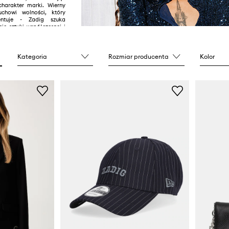
charakter marki. Wierny
uchowi wolności, który
entuje - Zadig szuka
cie sztuki współczesnej i
asowy styl. Zrodzony z
ości i siły, śmiałości i
az spotkania męskości i
To, co wydawało się
Kategoria
Rozmiar producenta
Kolor
ne, staje się ze sobą
lnie powiązane.
 podtrzymuje tradycję
ocześnie zachęcając do
z względu na wszystko.