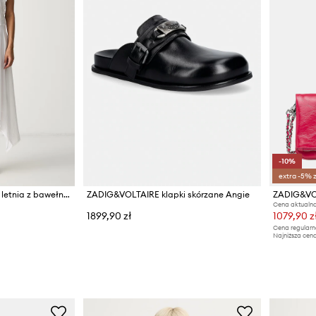
-10%
extra -5% 
Zadig&Voltaire sukienka letnia z bawełną REROL
ZADIG&VOLTAIRE klapki skórzane Angie
Cena aktualna
1899,90 zł
1079,90 z
Cena regularn
Najniższa cena