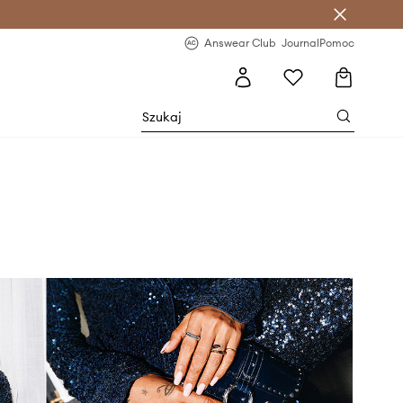
letter >
Regularne nowości >
Answear Club
Journal
Pomoc