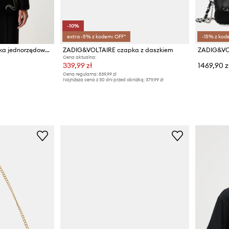
-10%
extra -5% z kodem: OFF*
-15% z kod
Zadig&Voltaire marynarka jednorzędowa damska z wiskozą VANILLE
ZADIG&VOLTAIRE czapka z daszkiem
Cena aktualna:
339,99 zł
1469,90 z
Cena regularna:
539,99 zł
Najniższa cena z 30 dni przed obniżką:
379,99 zł