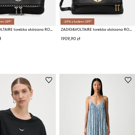
em: OFF*
-25% z kodem: OFF*
ZADIG&VOLTAIRE torebka skórzana ROCK NANO GRAINED LEATH STUDS
ZADIG&VOLTAIRE torebka skórzana ROCKY II GRAINED LEATHER
ł
1909,90 zł