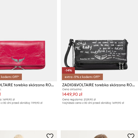
-14%
z kodem: OFF*
extra -5% z kodem: OFF*
ZADIG&VOLTAIRE torebka skórzana ROCK VINTAGE PATENT
ZADIG&VOLTAIRE torebka skórzana ROCKY II GRAFFITI
:
Cena aktualna:
ł
1449,90 zł
a:
1699,90 zł
Cena regularna:
2129,90 zł
 z 30 dni przed obniżką:
1199,90 zł
Najniższa cena z 30 dni przed obniżką:
1699,90 zł