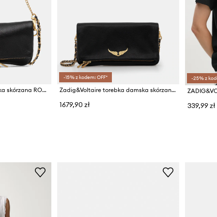
-15% z kodem: OFF*
-25% z kod
ZADIG&VOLTAIRE torebka skórzana ROCK NANO GRAINED LEATHER
Zadig&Voltaire torebka damska skórzana ROCK GRAINED LEATHER
ZADIG&VOL
1679,90 zł
339,99 zł