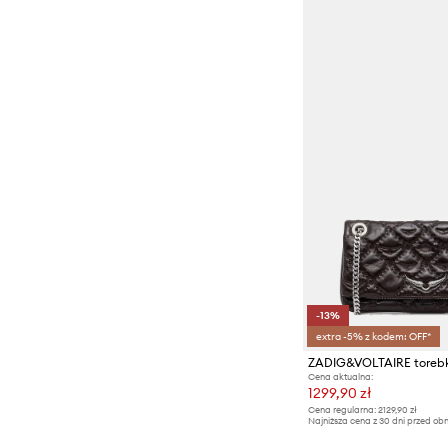
-13%
extra -5% z kodem: OFF*
Cena aktualna:
1299,90 zł
Cena regularna:
2129,90 zł
Najniższa cena z 30 dni przed obn