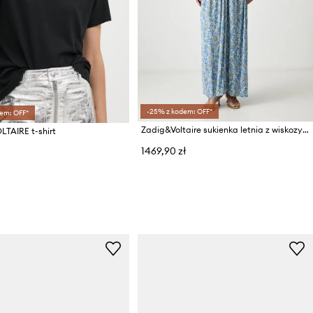
-25% z kodem: OFF*
em: OFF*
Zadig&Voltaire sukienka letnia z wiskozy RISTYM
TAIRE t-shirt
1469,90 zł