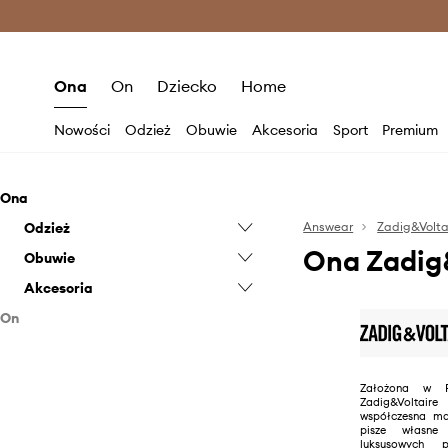
Premium Fashion Benefits >
O
Ona
On
Dziecko
Home
Nowości
Odzież
Obuwie
Akcesoria
Sport
Premium
Ona
Odzież
Answear
Zadig&Volta
Ona Zadig
Obuwie
Bluzki i koszule
Akcesoria
Bluzy
Botki
On
Jeansy
Klapki i sandały
Biżuteria
Odzież
Kurtki
Sneakersy
Czapki i kapelusze
Obuwie
Marynarki i kamizelki
Szpilki
Etui i pokrowce
Bluzy
Założona w 
Zadig&Volta
Płaszcze
Okulary
Jeansy
Sneakersy
współczesna ma
pisze własne
Sukienki
Paski
Kurtki
luksusowych p