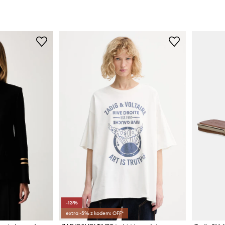
-13%
extra -5% z kodem: OFF*