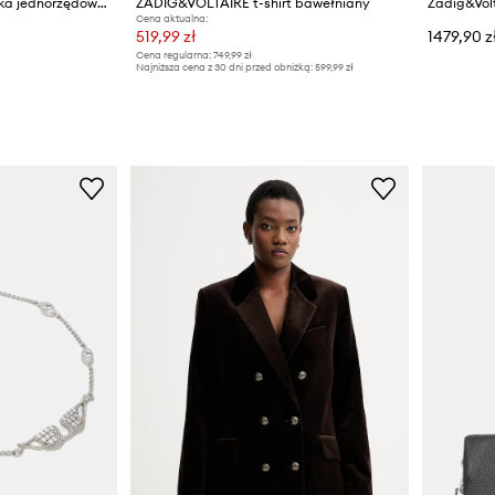
Zadig&Voltaire marynarka jednorzędowa damska z wiskozą VALLO
ZADIG&VOLTAIRE t-shirt bawełniany
Cena aktualna:
519,99 zł
1479,90 z
Cena regularna:
749,99 zł
Najniższa cena z 30 dni przed obniżką:
599,99 zł