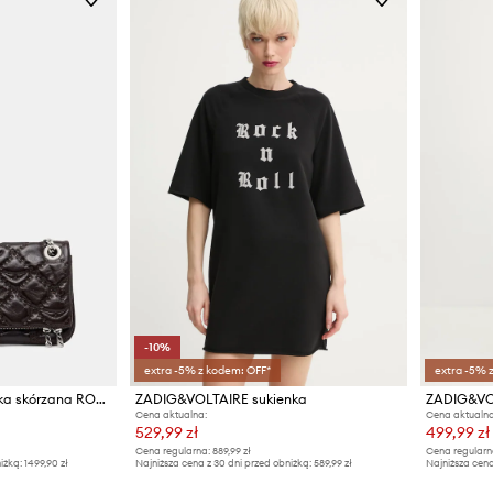
-10%
extra -5% z kodem: OFF*
extra -5% 
ZADIG&VOLTAIRE torebka skórzana ROCK II VINTAGE MONOGRAM
ZADIG&VOLTAIRE sukienka
ZADIG&VOL
Cena aktualna:
Cena aktualna
529,99 zł
499,99 zł
Cena regularna:
889,99 zł
Cena regularn
iżką:
1499,90 zł
Najniższa cena z 30 dni przed obniżką:
589,99 zł
Najniższa cena