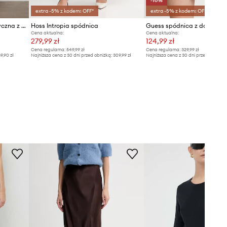
-10%
extra -5% z kodem: OFF*
extra -5% z kodem: OFF*
Medicine spódnica asymetryczna z modalem
Hoss Intropia spódnica
Cena aktualna:
Cena aktualna:
279,99 zł
124,99 zł
Cena regularna:
549,99 zł
Cena regularna:
329,99 zł
9,90 zł
Najniższa cena z 30 dni przed obniżką:
309,99 zł
Najniższa cena z 30 dni przed obniżką