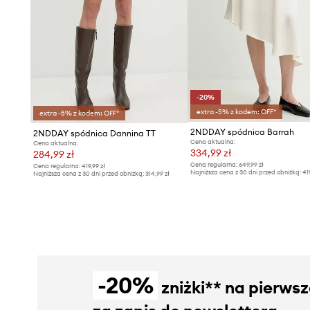
-20%
extra -5% z kodem: OFF*
extra -5% z kodem: OFF*
2NDDAY spódnica Barrah
2NDDAY spódnica Dannina TT
Cena aktualna:
Cena aktualna:
334,99 zł
284,99 zł
Cena regularna:
649,99 zł
Cena regularna:
419,99 zł
Najniższa cena z 30 dni przed obniżką:
41
Najniższa cena z 30 dni przed obniżką:
314,99 zł
-20%
zniżki** na pierws