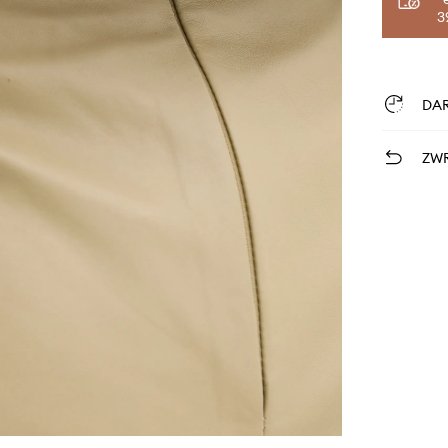
3
DA
ZWR