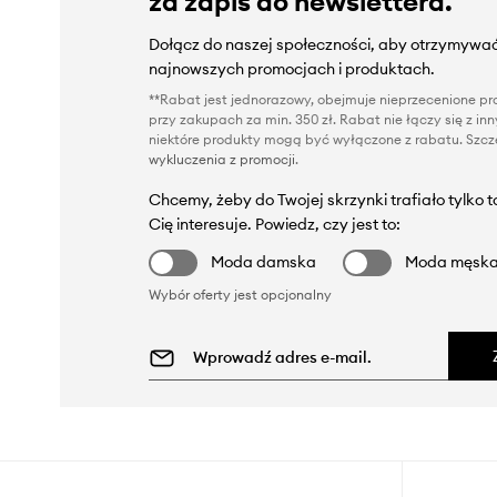
za zapis do newslettera.
Dołącz do naszej społeczności, aby otrzymywać
najnowszych promocjach i produktach.
**Rabat jest jednorazowy, obejmuje nieprzecenione pro
przy zakupach za min. 350 zł. Rabat nie łączy się z i
niektóre produkty mogą być wyłączone z rabatu. Szcze
wykluczenia z promocji
.
Chcemy, żeby do Twojej skrzynki trafiało tylko 
Cię interesuje. Powiedz, czy jest to:
Moda damska
Moda męsk
Wybór oferty jest opcjonalny