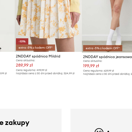
-10%
extra -5% z kodem: OFF*
extra -5% z kodem: OFF*
2NDDAY spódnica Mildrid
Cena aktualna:
Cena aktualna:
289,99 zł
199,99 zł
Cena regularna:
499,99 zł
Cena regularna:
629,99 zł
9,99 zł
Najniższa cena z 30 dni przed obniżką:
324,99 zł
Najniższa cena z 30 dni przed obniżką:
2
ze zakupy