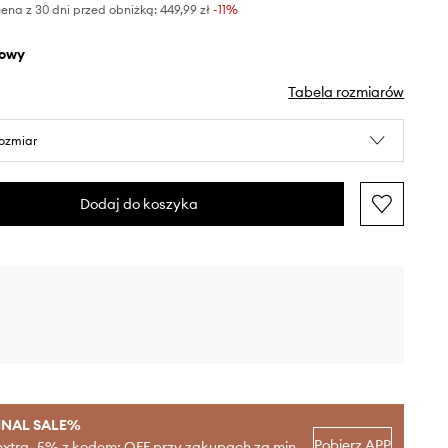
ena z 30 dni przed obniżką:
449,99 zł
 -11%
żowy
Tabela rozmiarów
rozmiar
Dodaj do koszyka
INAL SALE%
Pobierz APP
extra -5% z kodem: OFF przy zakupach za min.