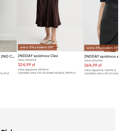
extra -5% z kodem: OFF*
extra -5% z kodem: OFF*
2NDDAY spódnica Clea
2NDDAY spódnica jeansowa 2ND Colton TT - Classic Denim
2NDDAY spódnica skórzan
Cena aktualna:
Cena aktualna:
324,99 zł
364,99 zł
Cena regularna:
599,99 zł
Cena regularna:
1269,90 zł
Najniższa cena z 30 dni przed obniżką:
359,99 zł
14,99 zł
Najniższa cena z 30 dni przed obniżką