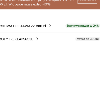
99 zł. W appce masz extra -10%!
RMOWA DOSTAWA od
280 zł
Dostawa nawet w 24h
OTY I REKLAMACJE
Zwrot do 30 dni