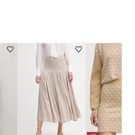
WYMIARY
2252552642
Modelka ze zdjęcia ma 178 cm
beżowy
wzrostu i ma na sobie rozmiar 36.
Rozmiarówka standardowa
2NDDAY
Zalecamy wybór rozmiaru, jaki nosisz
zazwyczaj.
Tabela rozmiarów