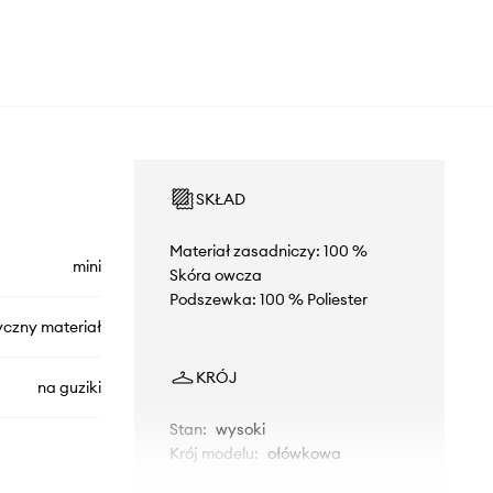
SKŁAD
Materiał zasadniczy: 100 %
mini
Skóra owcza
Podszewka: 100 % Poliester
yczny materiał
KRÓJ
na guziki
Stan
:
wysoki
Krój modelu
:
ołówkowa