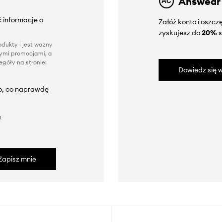
Answear
 informacje o
Załóż konto i oszc
zyskujesz do
20%
s
dukty i jest ważny
nnymi promocjami, a
góły na stronie:
Dowiedz się w
to, co naprawdę
a
Zapisz mnie