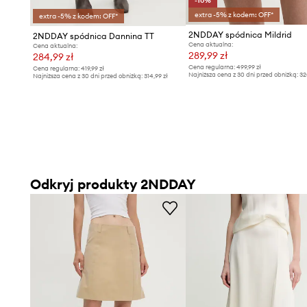
-10%
extra -5% z kodem: OFF*
extra -5% z kodem: OFF*
2NDDAY spódnica Mildrid
2NDDAY spódnica Dannina TT
Cena aktualna:
Cena aktualna:
289,99 zł
284,99 zł
Cena regularna:
499,99 zł
Cena regularna:
419,99 zł
Najniższa cena z 30 dni przed obniżką:
32
Najniższa cena z 30 dni przed obniżką:
314,99 zł
Odkryj produkty 2NDDAY