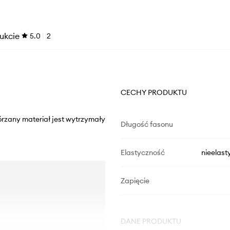
ukcie
5.0
2
CECHY PRODUKTU
rzany materiał jest wytrzymały
Długość fasonu
Elastyczność
nieelast
Zapięcie
DANE PRODUKTU