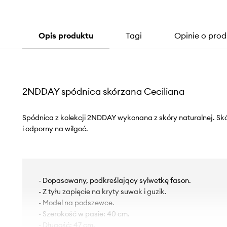
Opis produktu
Tagi
Opinie o prod
2NDDAY spódnica skórzana Ceciliana
Spódnica z kolekcji 2NDDAY wykonana z skóry naturalnej. Skó
i odporny na wilgoć.
- Dopasowany, podkreślający sylwetkę fason.
- Z tyłu zapięcie na kryty suwak i guzik.
- Model na podszewce.
- Szerokość w pasie: 40 cm.
- Długość: 47 cm.