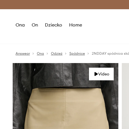
Premium Fashion Benefits >
O
Ona
On
Dziecko
Home
Answear
Ona
Odzież
Spódnice
2NDDAY spódnica skó
Video