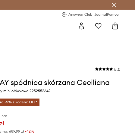
letter >
Regularne nowości >
Answear Club
Journal
Pomoc
5.0
Y
Y spódnica skórzana Ceciliana
wy mini ołówkowa 2252552642
tra -5% z kodem: OFF*
lna:
zł
arna:
689,99 zł
-42%