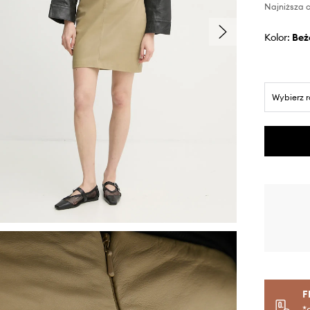
Najniższa c
Kolor:
be
Wybierz 
F
*