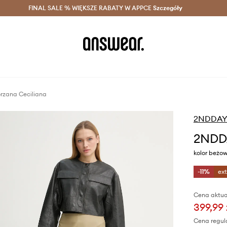
szczędzaj z Answear Club >
FINAL SALE % WIĘKSZE RABATY W APPCE
Dostawa nawet w 24h >
Szczegóły
News
rzana Ceciliana
2NDDA
2NDDA
kolor beżo
-11%
ex
Cena aktua
399,99 
Cena regul