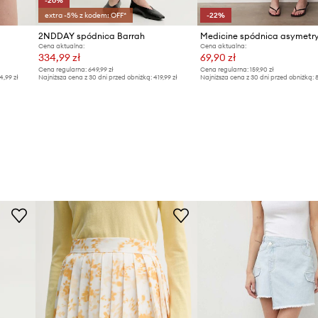
-20%
extra -5% z kodem: OFF*
-22%
2NDDAY spódnica Barrah
Cena aktualna:
Cena aktualna:
334,99 zł
69,90 zł
Cena regularna:
649,99 zł
Cena regularna:
159,90 zł
4,99 zł
Najniższa cena z 30 dni przed obniżką:
419,99 zł
Najniższa cena z 30 dni przed obniżką:
8