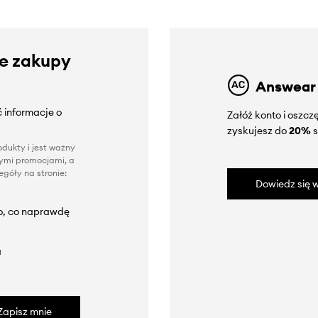
ze zakupy
Answear
 informacje o
Załóż konto i oszc
zyskujesz do
20%
s
dukty i jest ważny
nnymi promocjami, a
góły na stronie:
Dowiedz się w
to, co naprawdę
a
Zapisz mnie