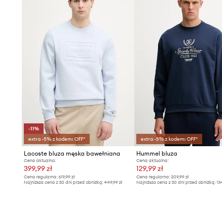
-11%
extra -5% z kodem: OFF*
extra -5% z kodem: OFF*
Lacoste bluza męska bawełniana
Hummel bluza
Cena aktualna:
Cena aktualna:
399,99 zł
129,99 zł
Cena regularna:
619,99 zł
Cena regularna:
209,99 zł
Najniższa cena z 30 dni przed obniżką:
449,99 zł
Najniższa cena z 30 dni przed obniżką:
13