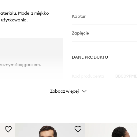
ateriału. Model z miękko
Kaptur
 użytkowania.
Zapięcie
DANE PRODUKTU
tycznym ściągaczem.
Kod producenta
BB009PMD
Zobacz więcej
Kolor
Marka
ID Produktu