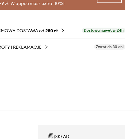
99 zł. W appce masz extra -10%!
RMOWA DOSTAWA od
280 zł
Dostawa nawet w 24h
OTY I REKLAMACJE
Zwrot do 30 dni
SKŁAD