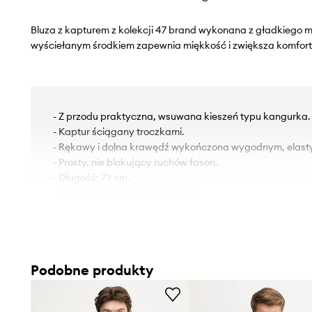
Bluza z kapturem z kolekcji 47 brand wykonana z gładkiego m
wyściełanym środkiem zapewnia miękkość i zwiększa komfort
- Z przodu praktyczna, wsuwana kieszeń typu kangurka.
- Kaptur ściągany troczkami.
- Rękawy i dolna krawędź wykończona wygodnym, elas
- Prosty, nie blokujący ruchów fason.
- Długość: 73 cm.
- Szerokość pod pachami: 58 cm.
- Wymiary podane dla rozmiaru: M.
Podobne produkty