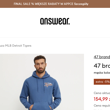
szczędzaj z Answear Club >
FINAL SALE % WIĘKSZE RABATY W APPCE
Dostawa nawet w 24h >
Szczegóły
News
uza MLB Detroit Tigers
47 bran
47 br
męska kolo
extra -5%
Cena aktua
154,99 
Cena regul