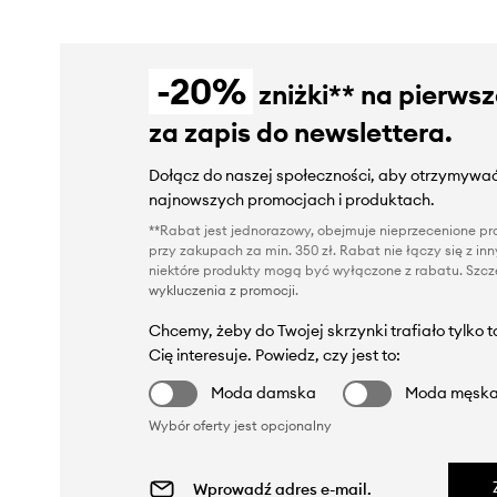
-20%
zniżki** na pierws
za zapis do newslettera.
Dołącz do naszej społeczności, aby otrzymywać
najnowszych promocjach i produktach.
**Rabat jest jednorazowy, obejmuje nieprzecenione pro
przy zakupach za min. 350 zł. Rabat nie łączy się z i
niektóre produkty mogą być wyłączone z rabatu. Szcze
wykluczenia z promocji
.
Chcemy, żeby do Twojej skrzynki trafiało tylko 
Cię interesuje. Powiedz, czy jest to:
Moda damska
Moda męsk
Wybór oferty jest opcjonalny