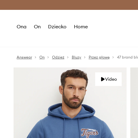
Premium Fashion Benefits >
O
Ona
On
Dziecko
Home
Answear
On
Odzież
Bluzy
Przez głowę
47 brand bl
Video