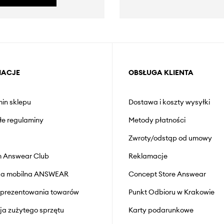
MACJE
OBSŁUGA KLIENTA
in sklepu
Dostawa i koszty wysyłki
łe regulaminy
Metody płatności
Zwroty/odstąp od umowy
 Answear Club
Reklamacje
cja mobilna ANSWEAR
Concept Store Answear
prezentowania towarów
Punkt Odbioru w Krakowie
cja zużytego sprzętu
Karty podarunkowe