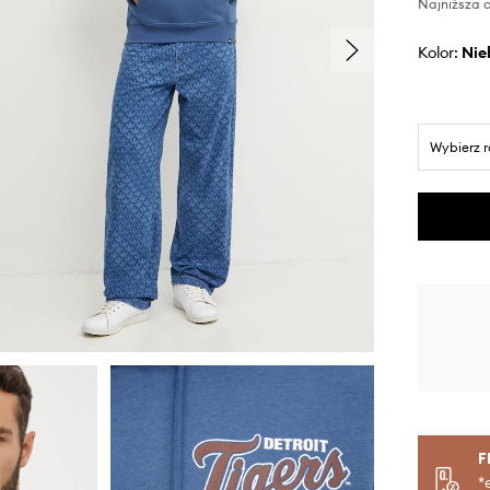
Najniższa c
Kolor:
ni
Wybierz 
F
*