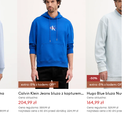
-50%
extra -5% z kodem: OFF*
extra -5% z kodem: OFF*
ana
Calvin Klein Jeans bluza z kapturem męska bawełniana
Hugo Blue bluza Nuwolo
Cena aktualna:
Cena aktualna:
204,99 zł
164,99 zł
Cena regularna:
359,99 zł
Cena regularna:
329,99 zł
89,99 zł
Najniższa cena z 30 dni przed obniżką:
224,99 zł
Najniższa cena z 30 dni przed obniżką