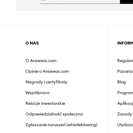
O NAS
INFOR
O Answear.com
Regulam
Opinie o Answear.com
Pozosta
Nagrody i certyfikaty
Blog
Współpraca
Program
Relacje inwestorskie
Aplika
Odpowiedzialność społeczna
Zasady 
Zgłaszanie naruszeń (whistleblowing)
Utyliza