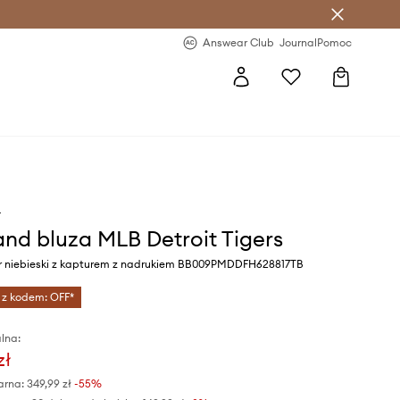
letter >
Regularne nowości >
Answear Club
Journal
Pomoc
d
and bluza MLB Detroit Tigers
r niebieski z kapturem z nadrukiem BB009PMDDFH628817TB
 z kodem: OFF*
lna:
zł
arna:
349,99 zł
-55%