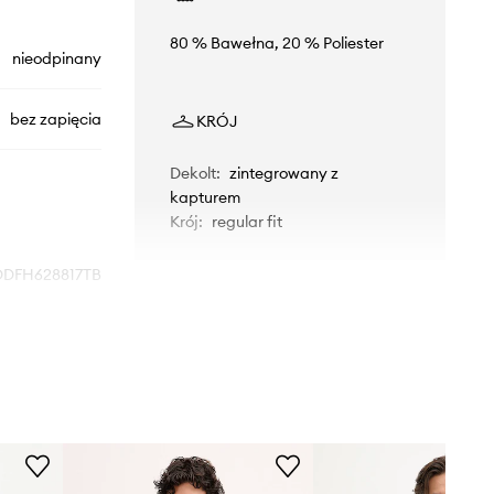
80 % Bawełna, 20 % Poliester
nieodpinany
bez zapięcia
KRÓJ
Dekolt
:
zintegrowany z
kapturem
Krój
:
regular fit
DFH628817TB
niebieski
47 brand