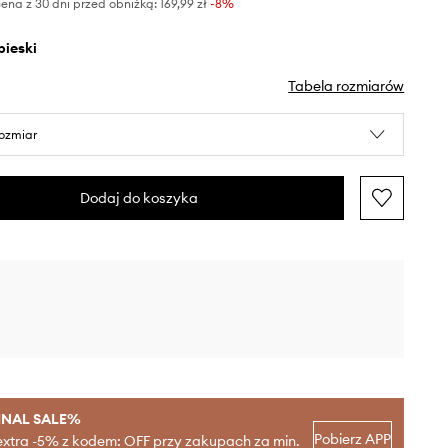
ena z 30 dni przed obniżką:
169,99 zł
 -8%
ebieski
Tabela rozmiarów
rozmiar
Dodaj do koszyka
INAL SALE%
Pobierz APP
extra -5% z kodem: OFF przy zakupach za min.