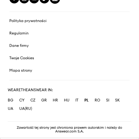
Polityka prywatności
Regulamin
Dane firmy
Twoje Cookies
Mapa strony
WEARETHEANSWEAR IN:
BG
CY
CZ
GR
HR
HU
IT
PL
RO
SI
SK
UA
UA(RU)
Zawartość tej strony jest chroniona prawem autorskim i należy do
Answear.com S.A.