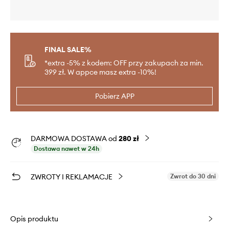
FINAL SALE%
*extra -5% z kodem: OFF przy zakupach za min.
399 zł. W appce masz extra -10%!
Pobierz APP
DARMOWA DOSTAWA od
280 zł
Dostawa nawet w 24h
ZWROTY I REKLAMACJE
Zwrot do 30 dni
Opis produktu