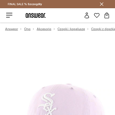
FINAL SALE %
Szczegóły
Oszczędzaj z Answear Club >
Answear
Ona
Akcesoria
Czapki i kapelusze
Czapki z daszk