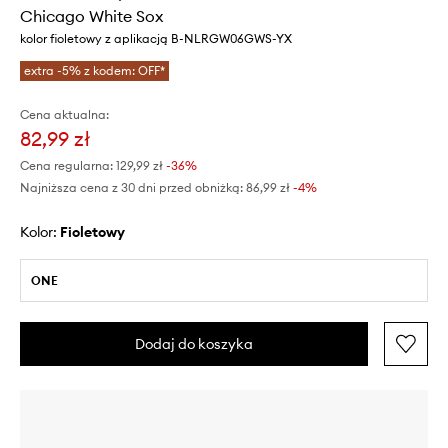
Chicago White Sox
kolor fioletowy z aplikacją B-NLRGW06GWS-YX
extra -5% z kodem: OFF*
Cena aktualna:
82,99 zł
Cena regularna:
129,99 zł
-36%
Najniższa cena z 30 dni przed obniżką:
86,99 zł
 -4%
Kolor:
fioletowy
ONE
Dodaj do koszyka