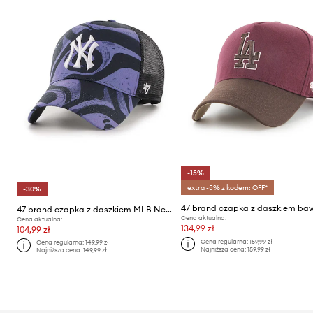
-15%
extra -5% z kodem: OFF*
-30%
47 brand czapka z daszkiem MLB New York Yankees
Cena aktualna:
Cena aktualna:
134,99 zł
104,99 zł
Cena regularna:
159,99 zł
Cena regularna:
149,99 zł
Najniższa cena:
159,99 zł
Najniższa cena:
149,99 zł