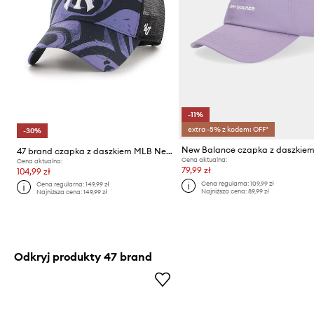
-11%
extra -5% z kodem: OFF*
-30%
47 brand czapka z daszkiem MLB New York Yankees
Cena aktualna:
Cena aktualna:
79,99 zł
104,99 zł
Cena regularna:
109,99 zł
Cena regularna:
149,99 zł
Najniższa cena:
89,99 zł
Najniższa cena:
149,99 zł
Odkryj produkty 47 brand