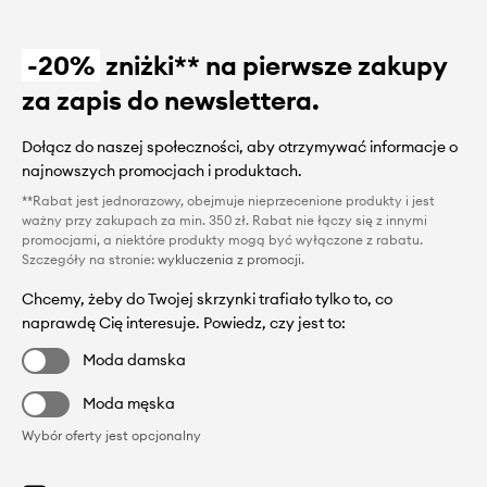
-20%
zniżki** na pierwsze zakupy
za zapis do newslettera.
Dołącz do naszej społeczności, aby otrzymywać informacje o
najnowszych promocjach i produktach.
**Rabat jest jednorazowy, obejmuje nieprzecenione produkty i jest
ważny przy zakupach za min. 350 zł. Rabat nie łączy się z innymi
promocjami, a niektóre produkty mogą być wyłączone z rabatu.
Szczegóły na stronie:
wykluczenia z promocji
.
Chcemy, żeby do Twojej skrzynki trafiało tylko to, co
naprawdę Cię interesuje. Powiedz, czy jest to:
Moda damska
Moda męska
Wybór oferty jest opcjonalny