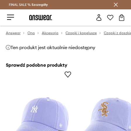
FINAL SALE %
Szczegóły
Oszczędzaj z Answear Club >
Answear
Ona
Akcesoria
Czapki i kapelusze
Czapki z daszk
Ten produkt jest aktualnie niedostępny
Sprawdź podobne produkty