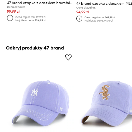
47 brand czapka z daszkiem bawełniana MLB New York Yankees
Cena aktualna:
Cena aktualna:
99,99 zł
94,99 zł
Cena regularna:
139,99 zł
Cena regularna:
149,99 zł
Najniższa cena:
104,99 zł
Najniższa cena:
99,99 zł
Odkryj produkty 47 brand