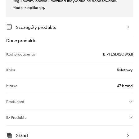
- Regulowany obwód umożliwia indywidualne dopasowanie.
- Model z aplikacją.
Szczegóły produktu
Dane produktu
Kod producenta
B.PTLSD12GWS.II
Kolor
fioletowy
Marka
47 brand
Producent
ID Produktu
Skład