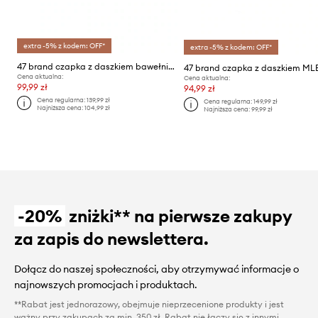
extra -5% z kodem: OFF*
extra -5% z kodem: OFF*
47 brand czapka z daszkiem bawełniana MLB New York Yankees
Cena aktualna:
Cena aktualna:
99,99 zł
94,99 zł
Cena regularna:
139,99 zł
Cena regularna:
149,99 zł
Najniższa cena:
104,99 zł
Najniższa cena:
99,99 zł
-20%
zniżki** na pierwsze zakupy
za zapis do newslettera.
Dołącz do naszej społeczności, aby otrzymywać informacje o
najnowszych promocjach i produktach.
**Rabat jest jednorazowy, obejmuje nieprzecenione produkty i jest
ważny przy zakupach za min. 350 zł. Rabat nie łączy się z innymi