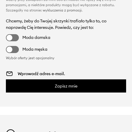
promocjami, a niektóre produkty mogą być wyłączone z rabatu.
Szczegóły na stronie:
wykluczenia z promocji
.
Chcemy, żeby do Twojej skrzynki trafiało tylko to, co
naprawdę Cię interesuje. Powiedz, czy jest to:
Moda damska
Moda męska
Wybór oferty jest opcjonalny
Zapisz mnie