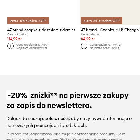
extra -5% z kodem: OFF*
extra -5% z kodem: OFF*
47 brand czapka z daszkiem z domieszką wełny MLB Detroit Tigers
Cena aktualna:
Cena aktualna:
114,99 zł
84,99 zł
Cena regularna:
179,99 zł
Cena regularna:
119,99 zł
Najniższa cena:
119,99 zł
Najniższa cena:
88,99 zł
-20%
zniżki** na pierwsze zakupy
za zapis do newslettera.
Dołącz do naszej społeczności, aby otrzymywać informacje o
najnowszych promocjach i produktach.
**Rabat jest jednorazowy, obejmuje nieprzecenione produkty i jest
ważny przy zakupach za min. 350 zł. Rabat nie łączy się z innymi