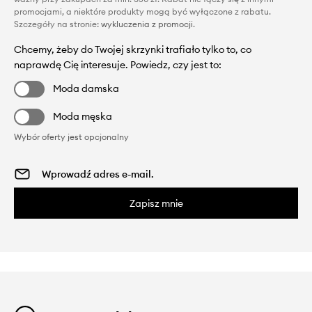
promocjami, a niektóre produkty mogą być wyłączone z rabatu.
Szczegóły na stronie:
wykluczenia z promocji
.
Chcemy, żeby do Twojej skrzynki trafiało tylko to, co
naprawdę Cię interesuje. Powiedz, czy jest to:
Moda damska
Moda męska
Wybór oferty jest opcjonalny
Zapisz mnie