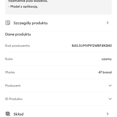
nadmiernie pola widzenia.
- Model z aplikacją.
Szczegóły produktu
Dane produktu
Kod producenta
BAS.SUMVP912WBP.BKB80
Kolor
czarny
Marka
47 brand
Producent
ID Produktu
Skład