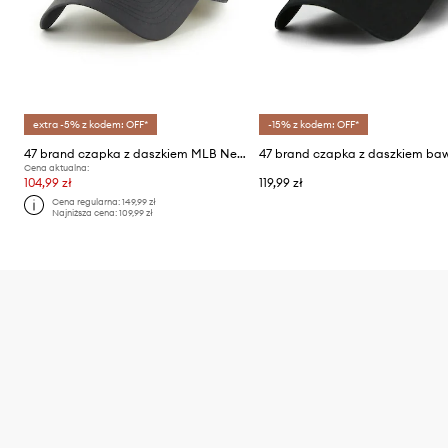
extra -5% z kodem: OFF*
-15% z kodem: OFF*
47 brand czapka z daszkiem MLB New York Yankees
Cena aktualna:
104,99 zł
119,99 zł
Cena regularna:
149,99 zł
Najniższa cena:
109,99 zł